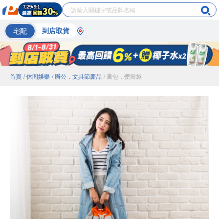
宅配
到店取貨
首頁
/ 休閒娛樂
/ 辦公．文具節慶品
/ 書包．便當袋