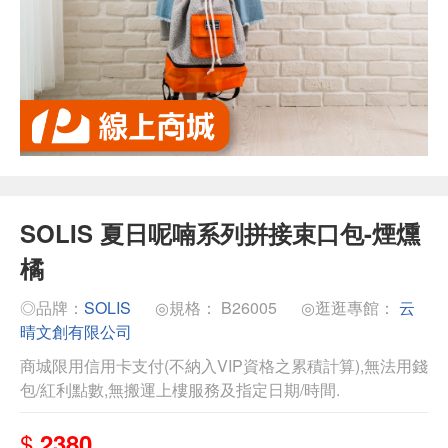
SOLIS 夏日呢喃系列拼接束口包-煙燻
橘
◎品牌：
SOLIS
◎規格： B26005
◎逛逛專館：
云
晴文創有限公司
商城限用信用卡支付(不納入VIP資格之累積計算),無法用錢
包/紅利點數,無搬運上樓服務及指定日期/時間.
$
2380