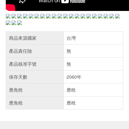
商品來源國家
台灣
產品責任險
無
產品核准字號
無
保存天數
2060年
應免稅
應稅
應免稅
應稅
偏遠地區配送
詐騙網頁！請小心！