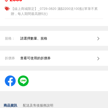
【線上商城限定】_0729-0820 滿$2200送100點(單筆不累
贈，每人期間最高贈5次)
規格：
請選擇數量、規格
折價券
查看可使用的折價券
商品資訊
配送及售後服務說明