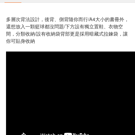
多層次背法設計，後背、側背隨你而行/A4大小的書冊外，
還想放入一顆籃球都沒問題/下方設有獨立置鞋、衣物空
間，分類收納/設有收納袋背部更是採用暗藏式拉鍊袋，讓
你可貼身收納