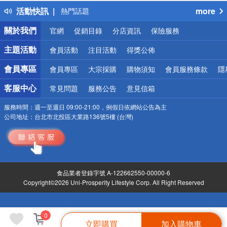
得獎公告
活動快訊
more
熱門話題
銀行優惠
關於我們
官網
促銷目錄
分店資訊
保險服務
偏遠地區配送
詐騙網頁！請小心！
主題活動
會員活動
注目活動
得獎公佈
會員專區
會員專區
大宗採購
購物須知
會員服務條款
隱
客服中心
常見問題
服務公告
意見信箱
服務時間：
週一至週日 09:00-21:00，例假日依網站公告為主
公司地址：
台北市北投區大業路136號5樓 (台灣)
食品業者登錄字號 A-122662550-00000-6
Copyright©2026 Uni-Prosperity Lifestyle Corp. All Right Reserved
0
立即購買
加入購物車