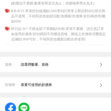
罐(贈品不累贈,數量有限送完為止；依購物車帶出為主)
8/8-8/10 單筆折扣後滿$2,000享9折(單筆上限折$500)(部分商
品不適用，不得與其他促銷活動/加價購/折價券/折扣碼併用)離
$2000
即日起-9/1 不限金額下單贈$200券(單筆不累贈，請注意訂單
如使用折價券/折扣碼則不符贈送資格，贈送之折價券消費指定
品滿$2,000可折，不得與其他優惠活動合併使用)
規格：
請選擇數量、規格
折價券
查看可使用的折價券