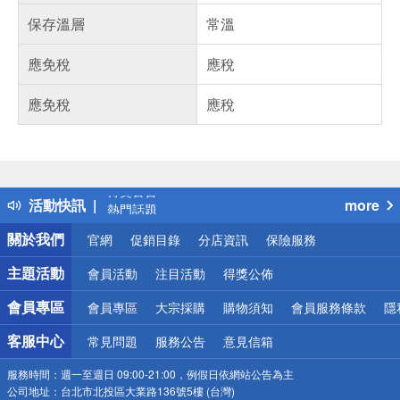
保存溫層
常溫
應免稅
應稅
應免稅
應稅
偏遠地區配送
詐騙網頁！請小心！
得獎公告
活動快訊
more
熱門話題
銀行優惠
關於我們
官網
促銷目錄
分店資訊
保險服務
偏遠地區配送
詐騙網頁！請小心！
主題活動
會員活動
注目活動
得獎公佈
會員專區
會員專區
大宗採購
購物須知
會員服務條款
隱
客服中心
常見問題
服務公告
意見信箱
服務時間：
週一至週日 09:00-21:00，例假日依網站公告為主
公司地址：
台北市北投區大業路136號5樓 (台灣)