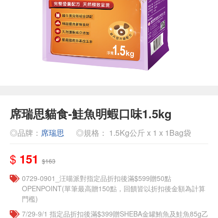
席瑞思貓食-鮭魚明蝦口味1.5kg
◎品牌：
席瑞思
◎規格： 1.5Kg公斤 x 1 x 1Bag袋
$
151
$163
0729-0901_汪喵派對指定品折扣後滿$599贈50點
OPENPOINT(單筆最高贈150點，回饋皆以折扣後金額為計算
門檻)
7/29-9/1 指定品折扣後滿$399贈SHEBA金罐鮪魚及鮭魚85g乙