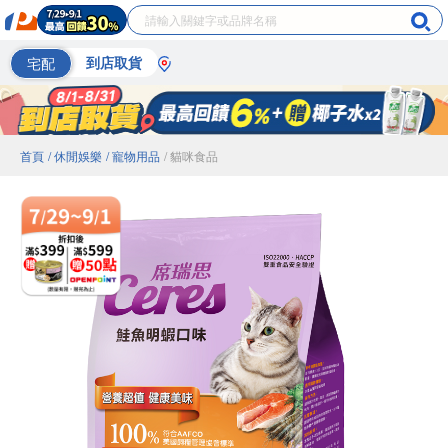
宅配
到店取貨
首頁
/ 休閒娛樂
/ 寵物用品
/ 貓咪食品