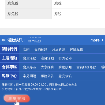
應免稅
應稅
應免稅
應稅
偏遠地區配送
詐騙網頁！請小心！
得獎公告
活動快訊
more
熱門話題
銀行優惠
關於我們
官網
促銷目錄
分店資訊
保險服務
偏遠地區配送
詐騙網頁！請小心！
主題活動
會員活動
注目活動
得獎公佈
會員專區
會員專區
大宗採購
購物須知
會員服務條款
隱
客服中心
常見問題
服務公告
意見信箱
服務時間：
週一至週日 09:00-21:00，例假日依網站公告為主
公司地址：
台北市北投區大業路136號5樓 (台灣)