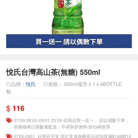
悅氏台灣高山茶(無糖) 550ml
◎品牌：
悅氏
◎規格： 550ml毫升 x 1 x 4BOTTLE
瓶
$
116
07/29 08:00-09/01 23:59 此商品買一送一， 請以偶數下單，
依購物車訂購數量配送；不得與折價券/折扣碼併用
​​0729-0901_好茶祈平安 指定常溫無糖茶品折扣後滿$168贈10