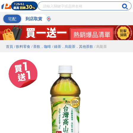
宅配
到店取貨
首頁
/ 飲料零食
/ 茶飲．咖啡
/ 綠茶．烏龍茶．其他茶飲
/ 烏龍茶