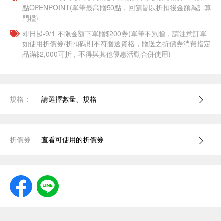
點OPENPOINT(單筆最高贈50點，回饋皆以折扣後金額為計算
門檻)
即日起-9/1 不限金額下單贈$200券(單筆不累贈，請注意訂單
如使用折價券/折扣碼則不符贈送資格，贈送之折價券消費指定
品滿$2,000可折，不得與其他優惠活動合併使用)
規格：
請選擇數量、規格
折價券
查看可使用的折價券