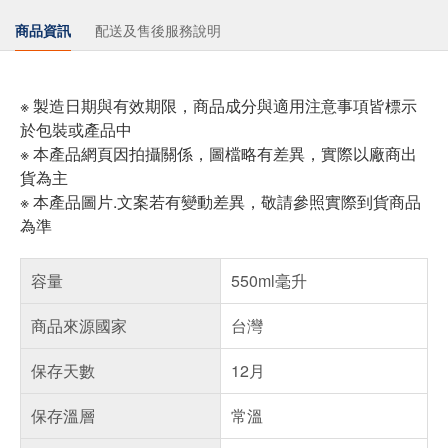
商品資訊
配送及售後服務說明
※ 製造日期與有效期限，商品成分與適用注意事項皆標示
於包裝或產品中
※ 本產品網頁因拍攝關係，圖檔略有差異，實際以廠商出
貨為主
※ 本產品圖片.文案若有變動差異，敬請參照實際到貨商品
為準
容量
550ml毫升
商品來源國家
台灣
保存天數
12月
保存溫層
常溫