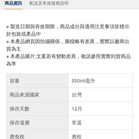
商品資訊
配送及售後服務說明
※ 製造日期與有效期限，商品成分與適用注意事項皆標示
於包裝或產品中
※ 本產品網頁因拍攝關係，圖檔略有差異，實際以廠商出
貨為主
※ 本產品圖片.文案若有變動差異，敬請參照實際到貨商品
為準
容量
550ml毫升
商品來源國家
台灣
保存天數
12月
保存溫層
常溫
應免稅
應稅