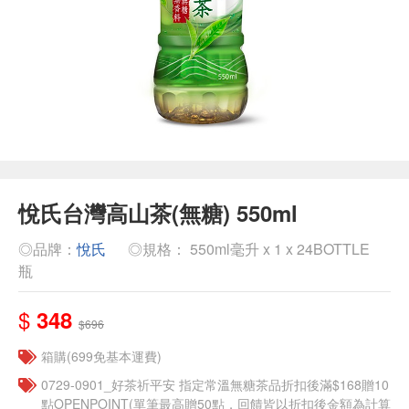
悅氏台灣高山茶(無糖) 550ml
◎品牌：
悅氏
◎規格： 550ml毫升 x 1 x 24BOTTLE
瓶
$
348
$696
箱購(699免基本運費)
​​0729-0901_好茶祈平安 指定常溫無糖茶品折扣後滿$168贈10
點OPENPOINT(單筆最高贈50點，回饋皆以折扣後金額為計算