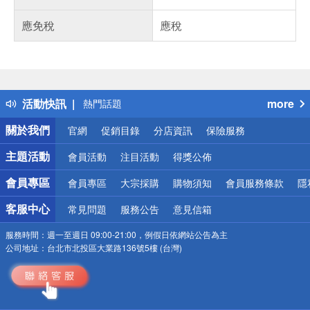
應免稅
應稅
偏遠地區配送
詐騙網頁！請小心！
得獎公告
活動快訊
more
熱門話題
銀行優惠
關於我們
官網
促銷目錄
分店資訊
保險服務
偏遠地區配送
詐騙網頁！請小心！
主題活動
會員活動
注目活動
得獎公佈
會員專區
會員專區
大宗採購
購物須知
會員服務條款
隱
客服中心
常見問題
服務公告
意見信箱
服務時間：
週一至週日 09:00-21:00，例假日依網站公告為主
公司地址：
台北市北投區大業路136號5樓 (台灣)