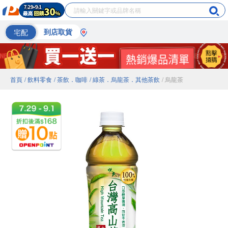
宅配
到店取貨
首頁
/ 飲料零食
/ 茶飲．咖啡
/ 綠茶．烏龍茶．其他茶飲
/ 烏龍茶