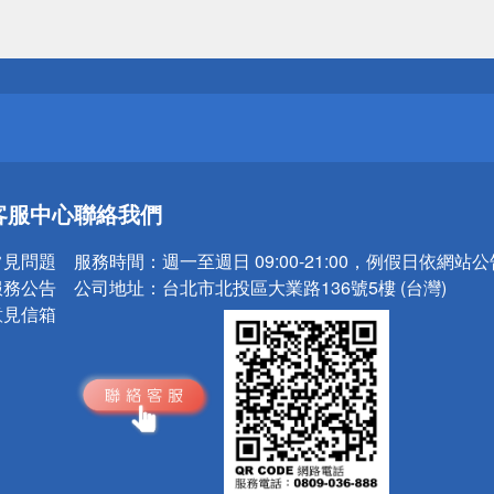
送
請小心！
送
客服中心
聯絡我們
請小心！
常見問題
服務時間：
週一至週日 09:00-21:00，例假日依網站
服務公告
公司地址：
台北市北投區大業路136號5樓 (台灣)
意見信箱