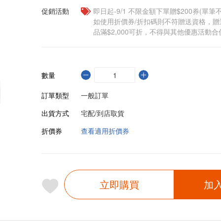
促銷活動
即日起-9/1 不限金額下單贈$200券(單
如使用折價券/折扣碼則不符贈送資格，
品滿$2,000可折，不得與其他優惠活動合
數量
訂單類型
一般訂單
出貨方式
宅配/到店取貨
折價券
查看適用折價券
立即購買
加