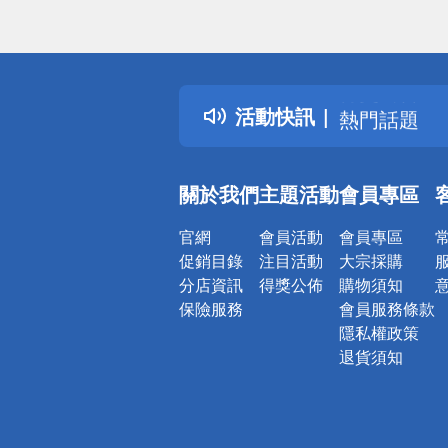
偏遠地區配
詐騙網頁！
得獎公告
活動快訊
熱門話題
銀行優惠
偏遠地區配
關於我們
主題活動
會員專區
詐騙網頁！
官網
會員活動
會員專區
促銷目錄
注目活動
大宗採購
分店資訊
得獎公佈
購物須知
保險服務
會員服務條款
隱私權政策
退貨須知