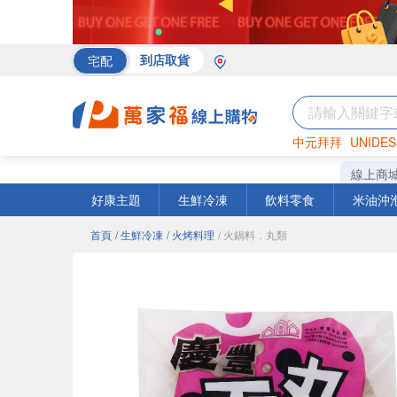
宅配
到店取貨
中元拜拜
UNIDES
海苔
巧克力
罐頭
線上商
好康主題
生鮮冷凍
飲料零食
米油沖
首頁
/ 生鮮冷凍
/ 火烤料理
/ 火鍋料．丸類