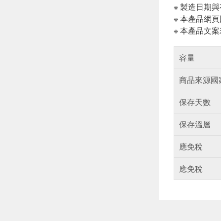
※ 製造日期
※ 本產品網
※ 本產品文
容量
商品來源國
保存天數
保存溫層
應免稅
應免稅