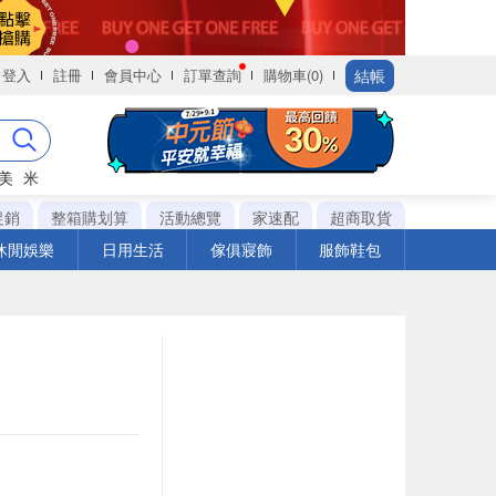
結帳
登入
註冊
會員中心
訂單查詢
購物車(0)
美
米
促銷
整箱購划算
活動總覽
家速配
超商取貨
休閒娛樂
日用生活
傢俱寢飾
服飾鞋包