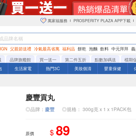
萬家福服務
PROSPERITY PLAZA APP下載
IGN
父親節送禮
冷氣最高省萬
福利品
餅乾
泡麵
飲料
中元拜拜
義
衛生紙
城
品牌旗艦館
買一送一
第二件五折
點數加碼送
檔期
泡
生活家電
熱門3C
美妝個清
嬰童保健
慶豐貢丸
◎品牌：
慶豐
◎規格： 300g克 x 1 x 1PACK包
89
$
原價