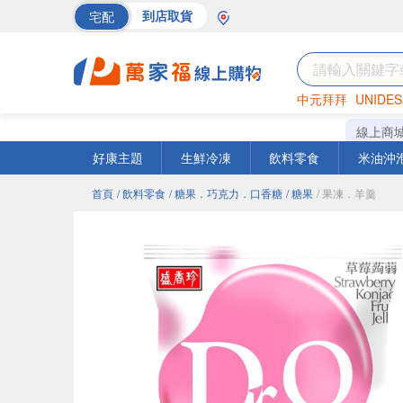
宅配
到店取貨
中元拜拜
UNIDES
海苔
巧克力
罐頭
線上商
好康主題
生鮮冷凍
飲料零食
米油沖
首頁
/ 飲料零食
/ 糖果．巧克力．口香糖
/ 糖果
/ 果凍．羊羹