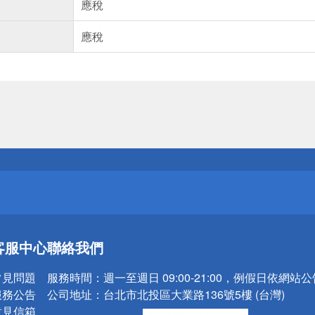
應稅
應稅
送
請小心！
送
客服中心
聯絡我們
請小心！
常見問題
服務時間：
週一至週日 09:00-21:00，例假日依網站
服務公告
公司地址：
台北市北投區大業路136號5樓 (台灣)
意見信箱