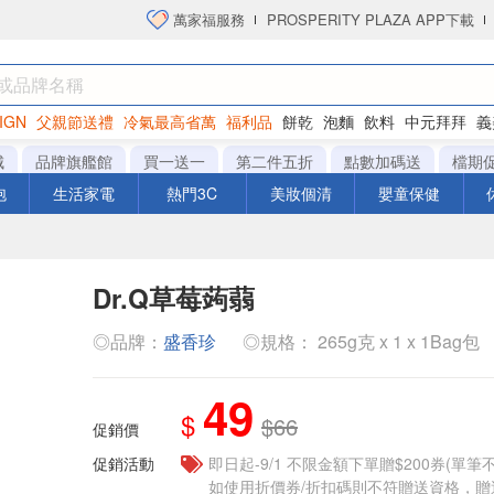
萬家福服務
PROSPERITY PLAZA APP下載
IGN
父親節送禮
冷氣最高省萬
福利品
餅乾
泡麵
飲料
中元拜拜
義
衛生紙
城
品牌旗艦館
買一送一
第二件五折
點數加碼送
檔期
泡
生活家電
熱門3C
美妝個清
嬰童保健
Dr.Q草莓蒟蒻
◎品牌：
盛香珍
◎規格： 265g克 x 1 x 1Bag包
49
$
$66
促銷價
促銷活動
即日起-9/1 不限金額下單贈$200券(單
如使用折價券/折扣碼則不符贈送資格，