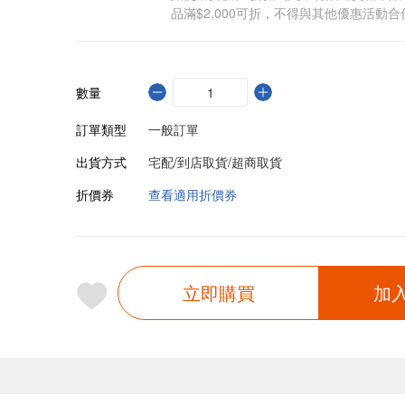
品滿$2,000可折，不得與其他優惠活動合
數量
訂單類型
一般訂單
出貨方式
宅配/到店取貨/超商取貨
折價券
查看適用折價券
立即購買
加