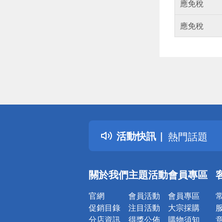
應免稅
應免稅
偏遠地區配
詐騙網頁！
得獎公告
活動快訊
熱門話題
銀行優惠
偏遠地區配
關於我們
主題活動
會員專區
詐騙網頁！
官網
會員活動
會員專區
促銷目錄
注目活動
大宗採購
分店資訊
得獎公佈
購物須知