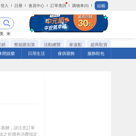
結帳
登入
註冊
會員中心
訂單查詢
購物車(0)
美
米
促銷
整箱購划算
活動總覽
家速配
超商取貨
休閒娛樂
日用生活
傢俱寢飾
服飾鞋包
筆不累贈，請注意訂單
贈送之折價券消費指定