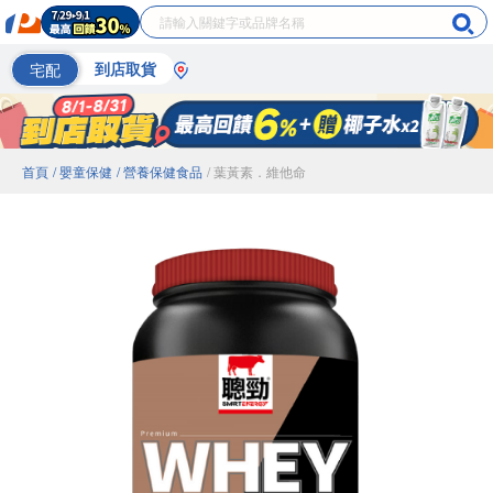
宅配
到店取貨
首頁
/ 嬰童保健
/ 營養保健食品
/ 葉黃素．維他命