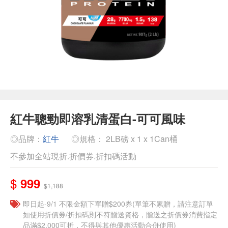
紅牛聰勁即溶乳清蛋白-可可風味
◎品牌：
紅牛
◎規格： 2LB磅 x 1 x 1Can桶
不參加全站現折.折價券.折扣碼活動
$
999
$1,188
即日起-9/1 不限金額下單贈$200券(單筆不累贈，請注意訂單
如使用折價券/折扣碼則不符贈送資格，贈送之折價券消費指定
品滿$2,000可折，不得與其他優惠活動合併使用)