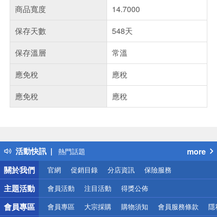
商品寬度
14.7000
保存天數
548天
保存溫層
常溫
應免稅
應稅
應免稅
應稅
偏遠地區配送
詐騙網頁！請小心！
得獎公告
活動快訊
more
熱門話題
銀行優惠
關於我們
官網
促銷目錄
分店資訊
保險服務
偏遠地區配送
詐騙網頁！請小心！
主題活動
會員活動
注目活動
得獎公佈
會員專區
會員專區
大宗採購
購物須知
會員服務條款
隱