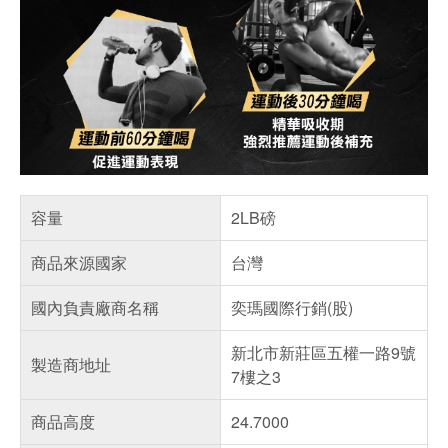
容量
2LB磅
商品來源國家
台灣
國內負責廠商名稱
奕瑪國際行銷(股)
新北市新莊區五權一路9號
製造商地址
7樓之3
商品高度
24.7000