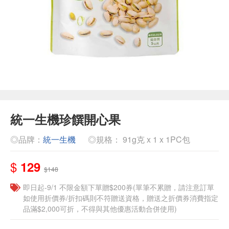
統一生機珍饌開心果
◎品牌：
統一生機
◎規格： 91g克 x 1 x 1PC包
$
129
$148
即日起-9/1 不限金額下單贈$200券(單筆不累贈，請注意訂單
如使用折價券/折扣碼則不符贈送資格，贈送之折價券消費指定
品滿$2,000可折，不得與其他優惠活動合併使用)