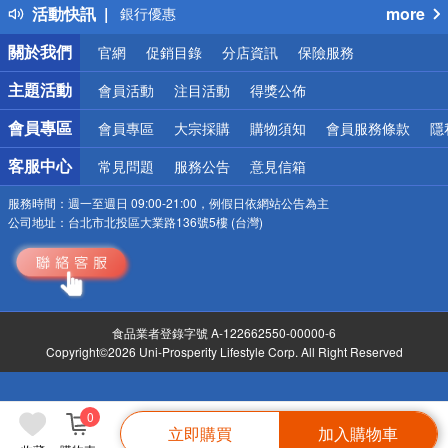
活動快訊
more
銀行優惠
偏遠地區配送
關於我們
官網
促銷目錄
分店資訊
保險服務
詐騙網頁！請小心！
主題活動
會員活動
注目活動
得獎公佈
會員專區
會員專區
大宗採購
購物須知
會員服務條款
隱
客服中心
常見問題
服務公告
意見信箱
服務時間：
週一至週日 09:00-21:00，例假日依網站公告為主
公司地址：
台北市北投區大業路136號5樓 (台灣)
食品業者登錄字號 A-122662550-00000-6
Copyright©2026 Uni-Prosperity Lifestyle Corp. All Right Reserved
0
立即購買
加入購物車