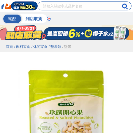
宅配
到店取貨
首頁
/ 飲料零食
/ 休閒零食
/ 堅果類
/ 堅果