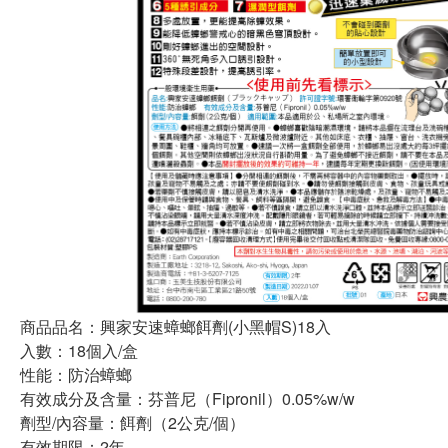
商品品名：興家安速蟑螂餌劑(小黑帽S)18入
入數：18個入/盒
性能：防治蟑螂
有效成分及含量：芬普尼（Fipronil）0.05%w/w
劑型/內容量：餌劑（2公克/個）
有效期限：2年