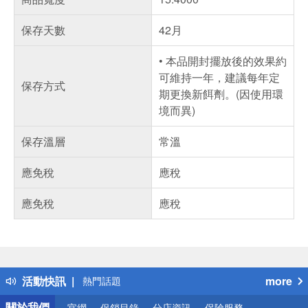
保存天數
42月
• 本品開封擺放後的效果約
可維持一年，建議每年定
保存方式
期更換新餌劑。(因使用環
境而異)
保存溫層
常溫
應免稅
應稅
應免稅
應稅
偏遠地區配送
詐騙網頁！請小心！
得獎公告
活動快訊
more
熱門話題
銀行優惠
關於我們
官網
促銷目錄
分店資訊
保險服務