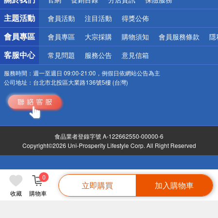
偏遠地區配送
詐騙網頁！請小心！
主題活動
會員活動
注目活動
得獎公佈
會員專區
會員專區
大宗採購
購物須知
會員服務條款
隱
客服中心
常見問題
服務公告
意見信箱
服務時間：
週一至週日 09:00-21:00，例假日依網站公告為主
公司地址：
台北市北投區大業路136號5樓 (台灣)
食品業者登錄字號 A-122662550-00000-6
Copyright©2026 Uni-Prosperity Lifestyle Corp. All Right Reserved
0
立即購買
加入購物車
收藏
購物車