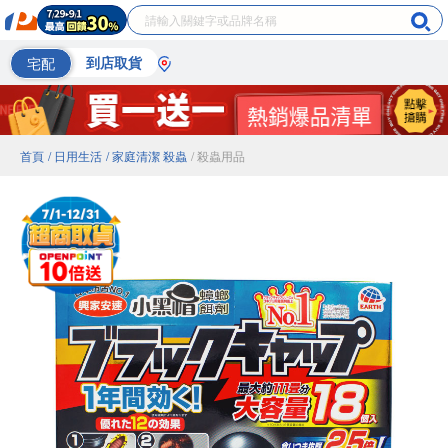
宅配
到店取貨
首頁
/ 日用生活
/ 家庭清潔 殺蟲
/ 殺蟲用品