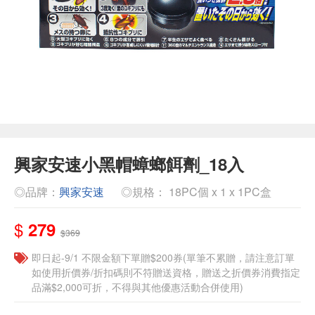
興家安速小黑帽蟑螂餌劑_18入
◎品牌：
興家安速
◎規格： 18PC個 x 1 x 1PC盒
$
279
$369
即日起-9/1 不限金額下單贈$200券(單筆不累贈，請注意訂單
如使用折價券/折扣碼則不符贈送資格，贈送之折價券消費指定
品滿$2,000可折，不得與其他優惠活動合併使用)