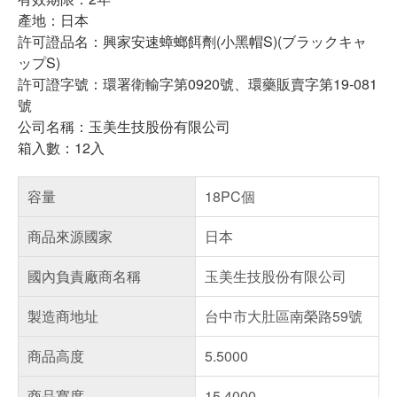
產地：日本
許可證品名：興家安速蟑螂餌劑(小黑帽S)(ブラックキャ
ップS)
許可證字號：環署衛輸字第0920號、環藥販賣字第19-081
號
公司名稱：玉美生技股份有限公司
箱入數：12入
容量
18PC個
商品來源國家
日本
國內負責廠商名稱
玉美生技股份有限公司
製造商地址
台中市大肚區南榮路59號
商品高度
5.5000
商品寬度
15.4000