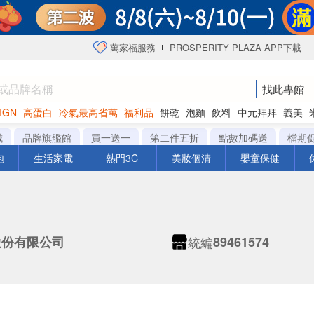
萬家福服務
PROSPERITY PLAZA APP下載
找此專館
IGN
高蛋白
冷氣最高省萬
福利品
餅乾
泡麵
飲料
中元拜拜
義美
洋芋片
城
品牌旗艦館
買一送一
第二件五折
點數加碼送
檔期
泡
生活家電
熱門3C
美妝個清
嬰童保健
統編
股份有限公司
89461574