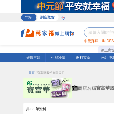
宅配
到店取貨
中元拜拜
UNIDES
巧克力
罐頭
海苔
線上商
好康主題
生鮮冷凍
飲料零食
米油沖
首頁
/ 寶富華股份有限公司
商店名稱
寶富華
共
63
筆資料