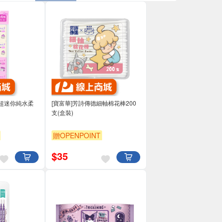
tty超迷你純水柔
[寶富華]芳詩傳德細軸棉花棒200
支(盒裝)
贈OPENPOINT
$
35