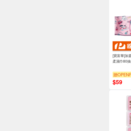
[寶富華]加蓋H
柔濕巾80抽
贈OPENP
$
59