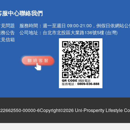
送
客服中心
聯絡我們
請小心！
常見問題
服務時間：
週一至週日 09:00-21:00，例假日依網站
服務公告
公司地址：
台北市北投區大業路136號5樓 (台灣)
意見信箱
662550-00000-6
Copyright©2026 Uni-Prosperity Lifestyle Co