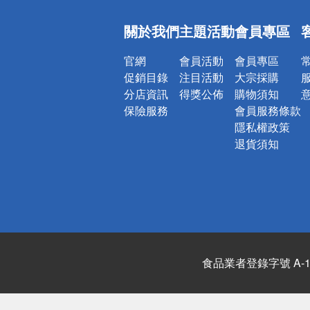
偏遠地區配
關於我們
主題活動
會員專區
詐騙網頁！
官網
會員活動
會員專區
促銷目錄
注目活動
大宗採購
分店資訊
得獎公佈
購物須知
保險服務
會員服務條款
隱私權政策
退貨須知
食品業者登錄字號 A-122