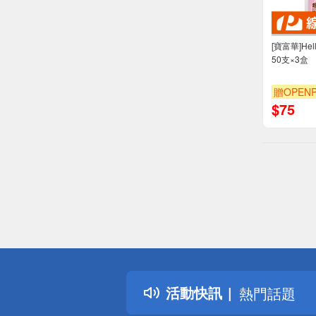
[寶富華]Hel
50支×3盒
贈OPENP
$
75
偏遠地區配
詐騙網頁！
得獎公告
活動快訊
熱門話題
銀行優惠