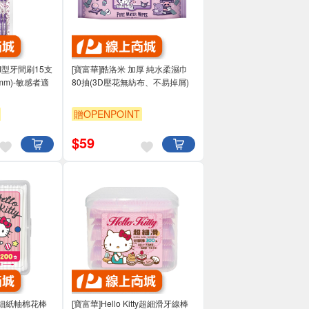
ty I型牙間刷15支
[寶富華]酷洛米 加厚 純水柔濕巾
mm)-敏感者適
80抽(3D壓花無紡布、不易掉屑)
贈OPENPOINT
$
59
tty細紙軸棉花棒
[寶富華]Hello Kitty超細滑牙線棒