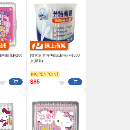
tty細軸棉花棒200
[寶富華]芳詩傳德紙軸棉花棒300
支(罐裝)
贈OPENPOINT
$
85