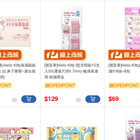
)Hello Kitty保濕面紙
[寶富華]Hello Kitty I型牙間刷15支
[寶富華]Hello Ki
6包 (紅鼻子掰掰~適合感
入3S(通過尺徑0.7mm)-敏感者適
濕巾8抽×8包
用)
用-附攜帶盒
OINT
贈OPENPOINT
贈OPENPOINT
$
129
$
69