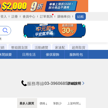
結帳
登入
註冊
會員中心
訂單查詢
購物車(0)
米
促銷
整箱購划算
活動總覽
家速配
超商取貨
休閒娛樂
日用生活
傢俱寢飾
服飾鞋包
服務專線
03-3960685
詳細說明
最多人購買
價格↓
筆劃少
上架時間↓