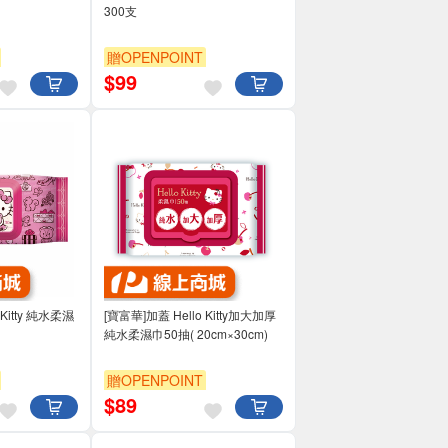
300支
贈OPENPOINT
$
99
 Kitty 純水柔濕
[寶富華]加蓋 Hello Kitty加大加厚
純水柔濕巾50抽( 20cm×30cm)
贈OPENPOINT
$
89