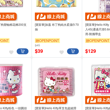
丁狗塑軸棉花棒200支
[寶富華]加蓋 布丁狗純水柔濕巾70
[寶富華]Hello Kit
抽
入4S(通過尺徑0.6
用-附攜帶盒
OINT
贈OPENPOINT
贈OPENPOINT
$45
$
39
$
129
lo Kitty粉色 一頭圓頭
[寶富華]Hello Kitty單支包超細滑
[寶富華]Hello Ki