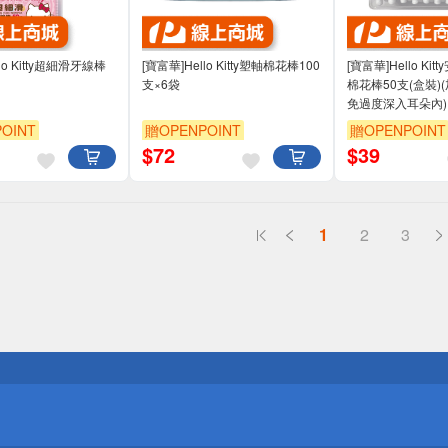
lo Kitty超細滑牙線棒
[寶富華]Hello Kitty塑軸棉花棒100
[寶富華]Hello Ki
支×6袋
棉花棒50支(盒裝)
免過度深入耳朵內)
OINT
贈OPENPOINT
贈OPENPOINT
$
72
$
39
1
2
3
送
請小心！