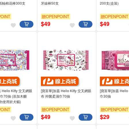
紙軸棉花棒300支
牙線棒50支
200支(盒裝)
OINT
贈OPENPOINT
贈OPENPOINT
$
49
$
49
Hello Kitty 交叉網眼
[寶富華]加蓋 Hello Kitty 交叉網眼
[寶富華]加蓋 Hello
巾70抽 (添加木醣
布 抑菌柔濕巾70抽
巾30抽
勿使用於犬貓)
OINT
贈OPENPOINT
贈OPENPOINT
$
49
$
29