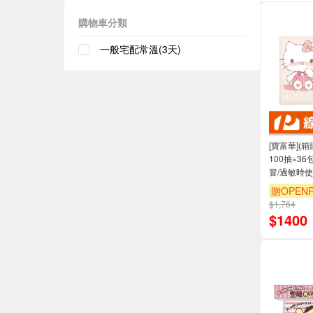
購物車分類
一般宅配常溫(3天)
[寶富華](箱購
100抽×3
冒/過敏時使
贈OPENP
$1,764
$
1400