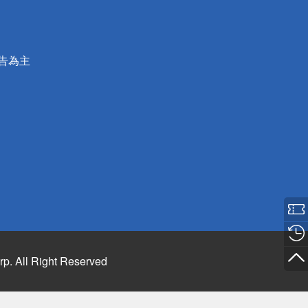
公告為主
rp. All Right Reserved