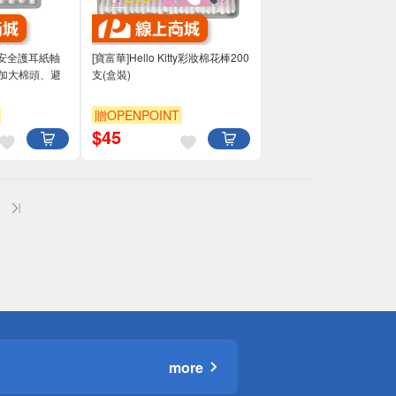
tty安全護耳紙軸
[寶富華]Hello Kitty彩妝棉花棒200
(加大棉頭、避
支(盒裝)
贈OPENPOINT
$
45
more