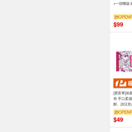
+一頭螺旋 
贈OPENP
$
99
[寶富華]加蓋 
布 手口柔濕
醇、請注意
贈OPENP
$
49