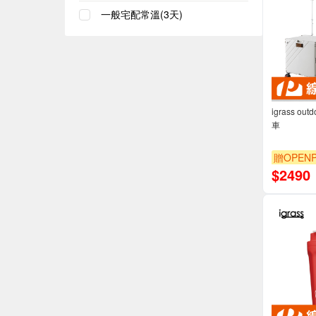
一般宅配常溫(3天)
igrass o
車
贈OPENP
$
2490