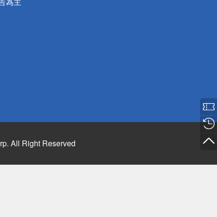
公告為主
rp. All Right Reserved