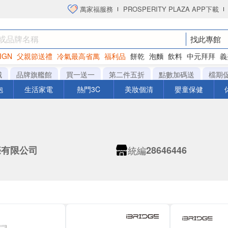
萬家福服務
PROSPERITY PLAZA APP下載
找此專館
IGN
父親節送禮
冷氣最高省萬
福利品
餅乾
泡麵
飲料
中元拜拜
義
洋芋片
城
品牌旗艦館
買一送一
第二件五折
點數加碼送
檔期
泡
生活家電
熱門3C
美妝個清
嬰童保健
統編
際有限公司
28646446