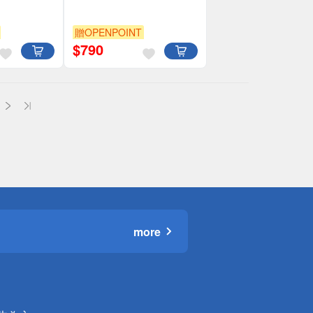
贈OPENPOINT
$
790
more