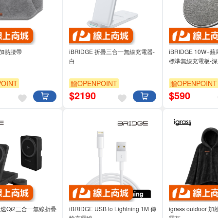
毛絨加熱腰帶
iBRIDGE 折疊三合一無線充電器-
iBRIDGE 10W+
白
標準無線充電板-深
OINT
贈OPENPOINT
贈OPENPOINT
$
2190
$
590
 急速Qi2三合一無線折疊
iBRIDGE USB to Lightning 1M 傳
igrass outdoo
輸充電線
霧灰