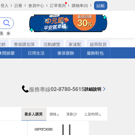
結帳
登入
註冊
會員中心
訂單查詢
購物車(0)
美
米
促銷
整箱購划算
活動總覽
家速配
超商取貨
休閒娛樂
日用生活
傢俱寢飾
服飾鞋包
服務專線
02-8780-5615
詳細說明
最多人購買
價格↓
筆劃少
上架時間↓