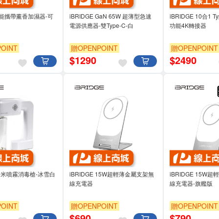
 多功能攜帶薰香加濕器-可
iBRIDGE GaN 65W 超薄型急速
iBRIDGE 10合1 Ty
電源供應器-雙Type-C-白
功能4K轉接器
OINT
贈OPENPOINT
贈OPENPOINT
$
1290
$
2490
E 奈米噴霧消毒槍-冰雪白
iBRIDGE 15W超輕薄金屬支架無
iBRIDGE 15W
線充電器
線充電器-旗艦版
OINT
贈OPENPOINT
贈OPENPOINT
$
690
$
790