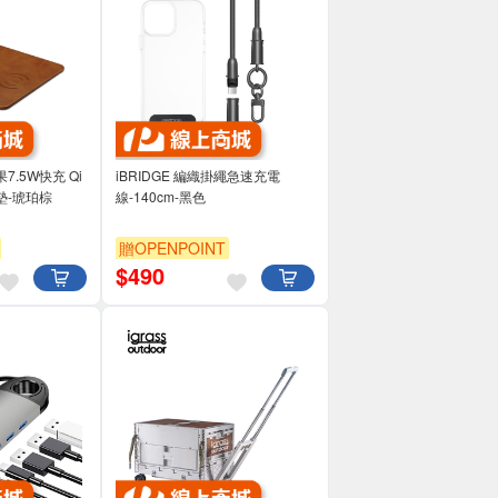
果7.5W快充 Qi
iBRIDGE 編織掛繩急速充電
墊-琥珀棕
線-140cm-黑色
贈OPENPOINT
$
490