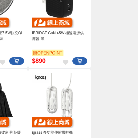
蘋果7.5W快充Qi
iBRIDGE GaN 45W 極速電源供
灰
應器-黑
贈OPENPOINT
$
890
r 加熱披肩毛毯-暖
igrass 多功能伸縮烘鞋機