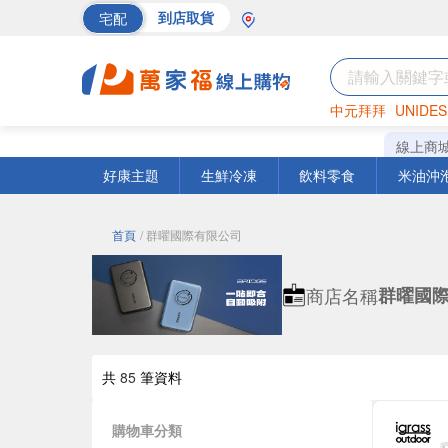
宅配
到店取貨
中元拜拜
UNIDES
巧克力
罐頭
海苔
線上商
好康主題
生鮮冷凍
飲料零食
米油沖
首頁
/ 群曜國際有限公司
商店名稱
群曜國
共
85
筆資料
購物車分類