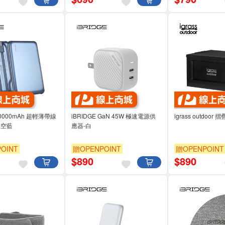
 10000mAh 超輕薄帶線
iBRIDGE GaN 45W 極速電源供
igrass outdoor
星空藍
應器-白
OINT
贈OPENPOINT
贈OPENPOINT
$
890
$
890