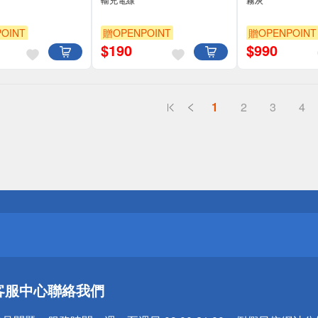
OINT
贈OPENPOINT
贈OPENPOINT
$
190
$
990
1
2
3
4
送
請小心！
送
客服中心
聯絡我們
請小心！