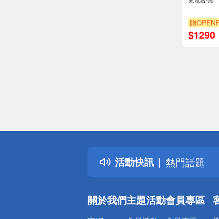
贈OPENP
$
1290
偏遠地區配
詐騙網頁！
得獎公告
活動快訊
熱門話題
銀行優惠
偏遠地區配
關於我們
主題活動
會員專區
詐騙網頁！