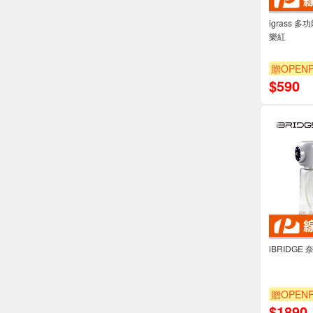
igrass
樂紅
贈OPENP
$
590
iBRIDG
贈OPENP
$
1890