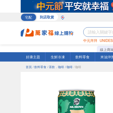
宅配
到店取貨
中元拜拜
UNIDES
巧克力
罐頭
咖啡
線上商
好康主題
生鮮冷凍
飲料零食
米油沖
首頁
/ 飲料零食
/ 茶飲．咖啡
/ 咖啡
/ 咖啡