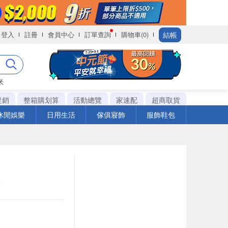
結帳
登入
註冊
會員中心
訂單查詢
購物車(0)
米
促銷
整箱購划算
活動總覽
家速配
超商取貨
休閒娛樂
日用生活
傢俱寢飾
服飾鞋包
罐