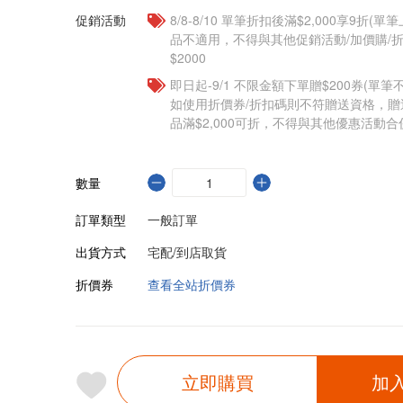
促銷活動
8/8-8/10 單筆折扣後滿$2,000享9折(單
品不適用，不得與其他促銷活動/加價購/折
$2000
即日起-9/1 不限金額下單贈$200券(單
如使用折價券/折扣碼則不符贈送資格，
品滿$2,000可折，不得與其他優惠活動合
數量
訂單類型
一般訂單
出貨方式
宅配/到店取貨
折價券
查看全站折價券
立即購買
加