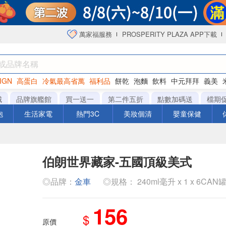
萬家福服務
PROSPERITY PLAZA APP下載
IGN
高蛋白
冷氣最高省萬
福利品
餅乾
泡麵
飲料
中元拜拜
義美
海苔
城
品牌旗艦館
買一送一
第二件五折
點數加碼送
檔期
泡
生活家電
熱門3C
美妝個清
嬰童保健
伯朗世界藏家-五國頂級美式
◎品牌：
金車
◎規格： 240ml毫升 x 1 x 6CAN
156
$
原價