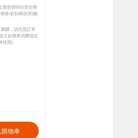
筆上限折$500)(部分商
價券/折扣碼併用)離
筆不累贈，請注意訂單
贈送之折價券消費指定
併使用)
入購物車