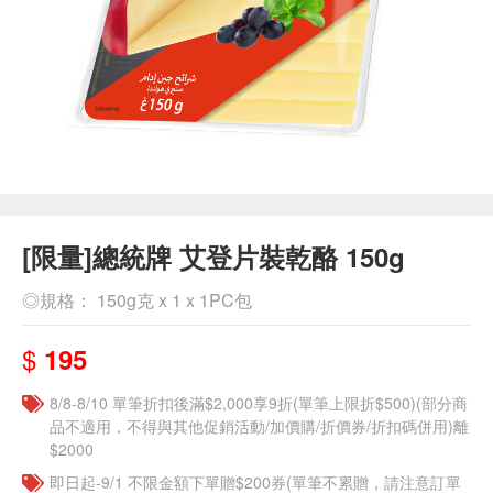
[限量]總統牌 艾登片裝乾酪 150g
◎規格： 150g克 x 1 x 1PC包
$
195
8/8-8/10 單筆折扣後滿$2,000享9折(單筆上限折$500)(部分商
品不適用，不得與其他促銷活動/加價購/折價券/折扣碼併用)離
$2000
即日起-9/1 不限金額下單贈$200券(單筆不累贈，請注意訂單