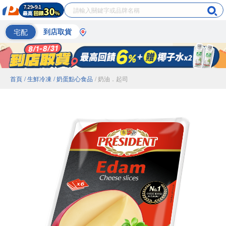
宅配
到店取貨
首頁
/ 生鮮冷凍
/ 奶蛋點心食品
/ 奶油．起司