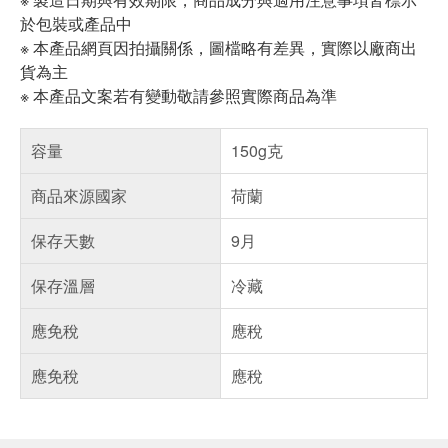
於包裝或產品中
※ 本產品網頁因拍攝關係，圖檔略有差異，實際以廠商出
貨為主
※ 本產品文案若有變動敬請參照實際商品為準
容量
150g克
商品來源國家
荷蘭
保存天數
9月
保存溫層
冷藏
應免稅
應稅
應免稅
應稅
偏遠地區配送
詐騙網頁！請小心！