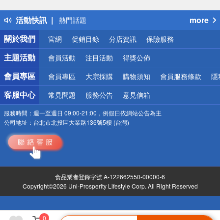
得獎公告
活動快訊
more
熱門話題
銀行優惠
關於我們
官網
促銷目錄
分店資訊
保險服務
偏遠地區配送
詐騙網頁！請小心！
主題活動
會員活動
注目活動
得獎公佈
會員專區
會員專區
大宗採購
購物須知
會員服務條款
隱
客服中心
常見問題
服務公告
意見信箱
服務時間：
週一至週日 09:00-21:00，例假日依網站公告為主
公司地址：
台北市北投區大業路136號5樓 (台灣)
食品業者登錄字號 A-122662550-00000-6
Copyright©2026 Uni-Prosperity Lifestyle Corp. All Right Reserved
0