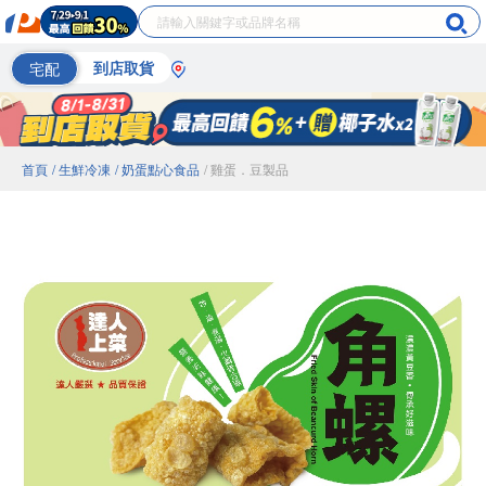
宅配
到店取貨
首頁
/ 生鮮冷凍
/ 奶蛋點心食品
/ 雞蛋．豆製品