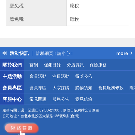
應免稅
應稅
偏遠地區配送
應免稅
應稅
詐騙網頁！請小心！
得獎公告
熱門話題
銀行優惠
偏遠地區配送
活動快訊
more
詐騙網頁！請小心！
關於我們
官網
促銷目錄
分店資訊
保險服務
主題活動
會員活動
注目活動
得獎公佈
會員專區
會員專區
大宗採購
購物須知
會員服務條款
隱
客服中心
常見問題
服務公告
意見信箱
服務時間：
週一至週日 09:00-21:00，例假日依網站公告為主
公司地址：
台北市北投區大業路136號5樓 (台灣)