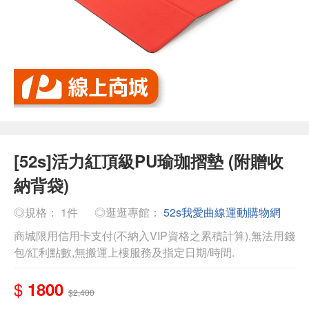
[52s]活力紅頂級PU瑜珈摺墊 (附贈收
納背袋)
◎規格： 1件
◎逛逛專館：
52s我愛曲線運動購物網
商城限用信用卡支付(不納入VIP資格之累積計算),無法用錢
包/紅利點數,無搬運上樓服務及指定日期/時間.
$
1800
$2,400