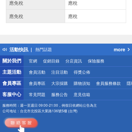
應免稅
應稅
應免稅
應稅
偏遠地區配送
詐騙網頁！請小心！
得獎公告
活動快訊
more
熱門話題
銀行優惠
關於我們
官網
促銷目錄
分店資訊
保險服務
偏遠地區配送
詐騙網頁！請小心！
主題活動
會員活動
注目活動
得獎公佈
會員專區
會員專區
大宗採購
購物須知
會員服務條款
隱
客服中心
常見問題
服務公告
意見信箱
服務時間：
週一至週日 09:00-21:00，例假日依網站公告為主
公司地址：
台北市北投區大業路136號5樓 (台灣)