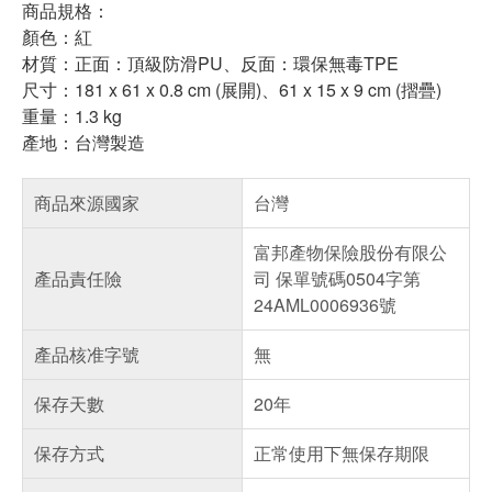
商品規格：
顏色：紅
材質：正面：頂級防滑PU、反面：環保無毒TPE
尺寸：181 x 61 x 0.8 cm (展開)、61 x 15 x 9 cm (摺疊)
重量：1.3 kg
產地：台灣製造
商品來源國家
台灣
富邦產物保險股份有限公
產品責任險
司 保單號碼0504字第
24AML0006936號
產品核准字號
無
保存天數
20年
保存方式
正常使用下無保存期限