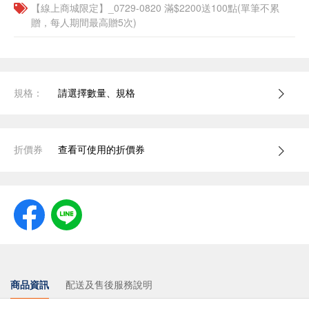
【線上商城限定】_0729-0820 滿$2200送100點(單筆不累
贈，每人期間最高贈5次)
規格：
請選擇數量、規格
折價券
查看可使用的折價券
商品資訊
配送及售後服務說明