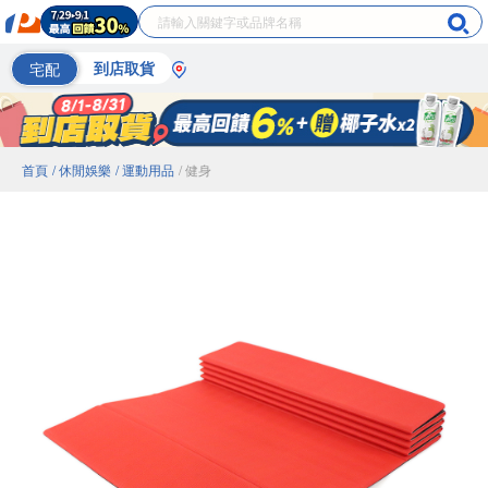
宅配
到店取貨
首頁
/ 休閒娛樂
/ 運動用品
/ 健身