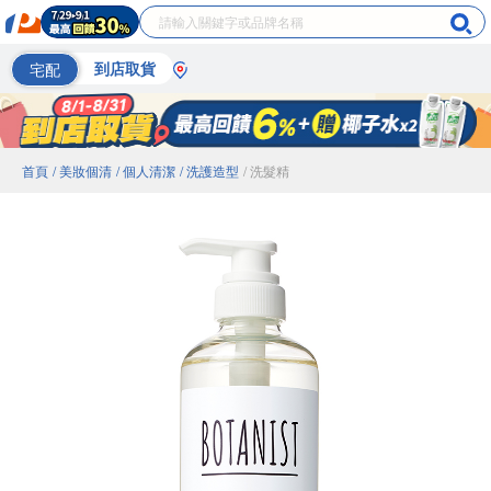
宅配
到店取貨
首頁
/ 美妝個清
/ 個人清潔
/ 洗護造型
/ 洗髮精