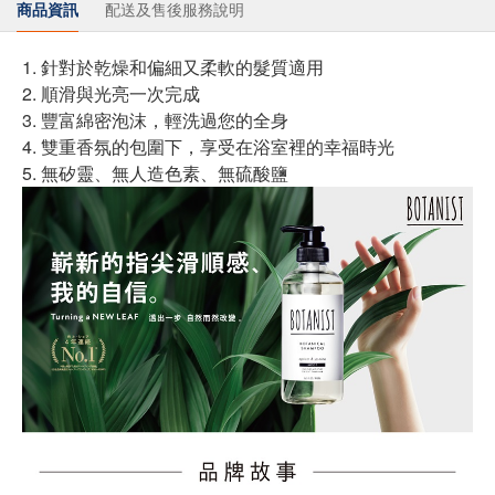
商品資訊
配送及售後服務說明
1. 針對於乾燥和偏細又柔軟的髮質適用
2. 順滑與光亮一次完成
3. 豐富綿密泡沫，輕洗過您的全身
4. 雙重香氛的包圍下，享受在浴室裡的幸福時光
5. 無矽靈、無人造色素、無硫酸鹽