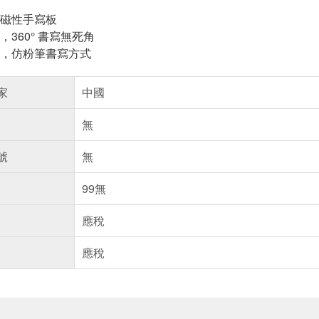
磁性手寫板
360° 書寫無死角
，仿粉筆書寫方式
家
中國
無
號
無
99無
應稅
應稅