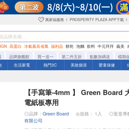
萬家福服務
PROSPERITY PLAZA APP下載
IGN
高蛋白
冷氣最高省萬
福利品
餅乾
泡麵
飲料
中元拜拜
義美
海苔
城
品牌旗艦館
買一送一
第二件五折
點數加碼送
檔期
泡
生活家電
熱門3C
美妝個清
嬰童保健
【手寫筆-4mm 】 Green Boar
電紙板專用
◎品牌：
Green Board
◎規格： 1入
◎逛逛專
有限公司