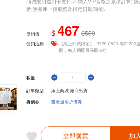
商城限用信用卡支付(不納入VIP資格之累積計算),無
數,無搬運上樓服務及指定日期/時間.
467
$
$550
促銷價
促銷活動
【線上商城限定】_0729-0820 滿$2200
贈，每人期間最高贈5次)
數量
訂單類型
線上商城 廠商出貨
折價券
查看適用折價券
立即購買
加