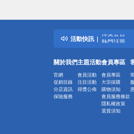
偏遠地區配
詐騙網頁！
得獎公告
活動快訊
熱門話題
銀行優惠
偏遠地區配
關於我們
主題活動
會員專區
詐騙網頁！
官網
會員活動
會員專區
促銷目錄
注目活動
大宗採購
分店資訊
得獎公佈
購物須知
保險服務
會員服務條款
隱私權政策
退貨須知