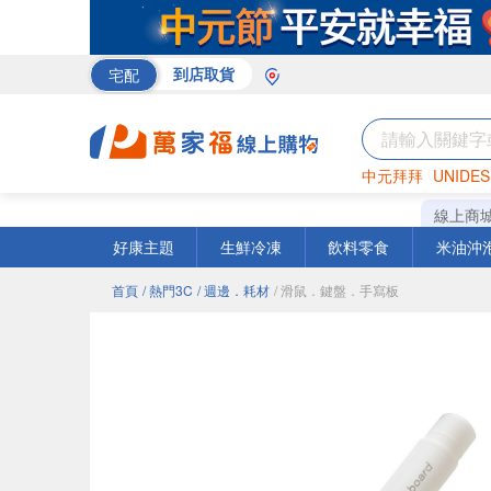
宅配
到店取貨
中元拜拜
UNIDES
巧克力
罐頭
咖啡
線上商
好康主題
生鮮冷凍
飲料零食
米油沖
首頁
/ 熱門3C
/ 週邊．耗材
/ 滑鼠．鍵盤．手寫板