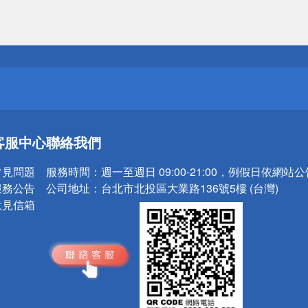
送
請小心！
送
客服中心
聯絡我們
請小心！
常見問題
服務時間：
週一至週日 09:00-21:00，例假日依網站
服務公告
公司地址：
台北市北投區大業路136號5樓 (台灣)
意見信箱