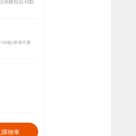
法用錢包/紅利點
送100點(單筆不累
入購物車