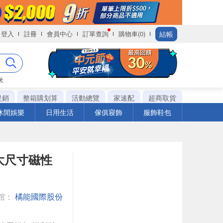
結帳
登入
註冊
會員中心
訂單查詢
購物車(0)
米
促銷
整箱購划算
活動總覽
家速配
超商取貨
休閒娛樂
日用生活
傢俱寢飾
服飾鞋包
d 大尺寸磁性
館：
橘能國際股份