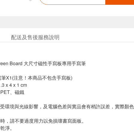
配送及售後服務說明
een Board 大尺寸磁性手寫板專用手寫筆
寫筆X1(注意！本商品不包含手寫板)
x 4 x 1 cm
PET、磁鐵
受環境與光線影響，及電腦色差與實品會有稍許誤差，實際顏色
寫筆時，請不要過度用力以免損壞書寫面板。
頭乾淨。