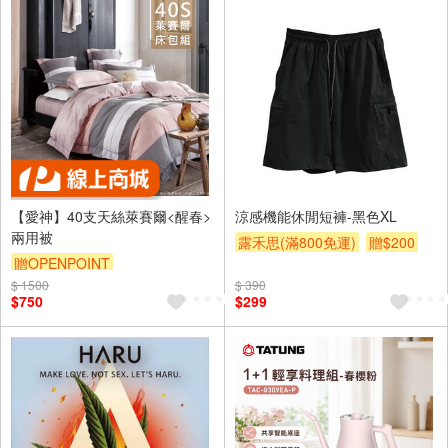
【愛神】40支天絲萊賽爾<醒春>
涼感機能休閒短褲-黑色XL
兩用被
露禾思(滿800免運)
贈$200
贈OPENPOINT
$ 1500
$ 390
$750
$299