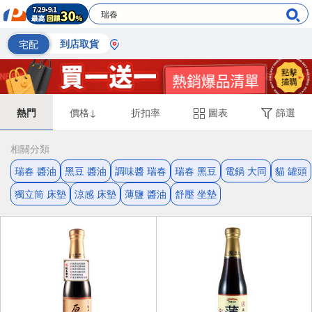
宅配
到店取貨
熱門
價格↓
折扣率
圖表
篩選
相關分類
瑞春 醬油
黑豆 醬油
調味醬 瑞春
瑞春 黑豆
電鍋 大同
貓 罐頭
獨立筒 床墊
涼感 床墊
薄鹽 醬油
舒壓 坐墊