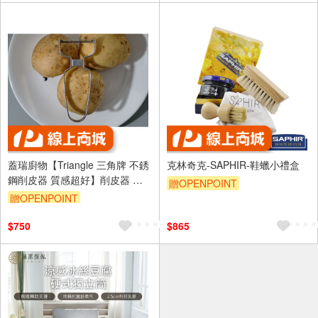
蓋瑞廚物【Triangle 三角牌 不銹
克林奇克-SAPHIR-鞋蠟小禮盒
鋼削皮器 質感超好】削皮器 刨
贈OPENPOINT
絲器 刨刀 馬鈴薯削皮器 削皮 不
贈OPENPOINT
銹鋼
$750
$865