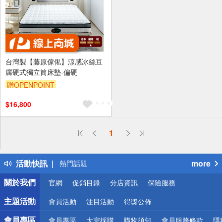
台灣製【藤原傢俬】涼感冰絲豆
腐硬式獨立筒床墊-偏硬
贈OPENPOINT
$16,800
偏遠地區配送
1
詐騙網頁！請小心！
得獎公告
活動快訊
more
熱門話題
銀行優惠
關於我們
官網
促銷目錄
分店資訊
保險服務
偏遠地區配送
詐騙網頁！請小心！
主題活動
會員活動
注目活動
得獎公佈
會員專區
會員專區
大宗採購
購物須知
會員服務條款
隱