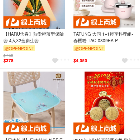
【HARU含春】熱愛輕薄型保險
TATUNG 大同 1+1輕享料理組-
套 4入X2盒衛生套
春櫻粉 TAC-0309EA-P
贈OPENPOINT
贈OPENPOINT
$ 450
$378
$4,050
【日本旭川】日本技術 AIRFIT
2019年金豬報喜開運金幣 豬年