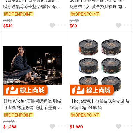
瞬涼透氣涼感坐墊-銀韻款 春夏
紀念幣(1入)黃金招財福袋 開運
新色 空氣纖維 辦公室坐墊 透氣
小物 浮雕質感 春節過年吊飾贈
贈OPENPOINT
贈OPENPOINT
坐墊 屁痘 減壓支撐
禮
$ 849
訂單滿999享9折
$ 159
$549
$89
野放 Wildfun石墨稀暖暖毯 刷絨
【hojja賀家】無穀貓咪主食罐 貓
可水洗 寒流必備 毛毯 石墨稀 露
罐頭 80g 24罐/箱
營
贈OPENPOINT
贈OPENPOINT
$ 1998
$1,268
$1,980