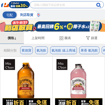
宅配
到店取貨
價格↓
上架時間
圖表
篩選
相關分類
賓德寶
氣泡飲
氣泡飲 線上商城
果香 氣泡飲