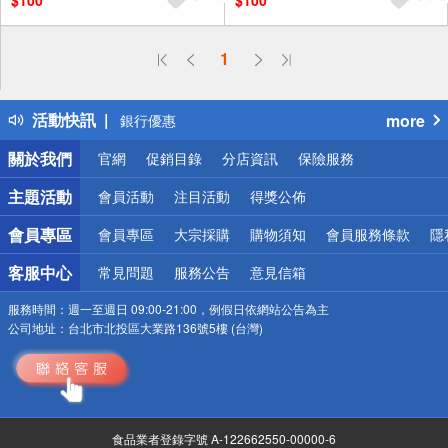
$100
$100
偏遠地區配送
詐騙網頁！請小心！
1
得獎公告
熱門話題
銀行優惠
活動快訊
more
偏遠地區配送
詐騙網頁！請小心！
關於我們
官網
促銷目錄
分店資訊
保險服務
主題活動
會員活動
注目活動
得獎公佈
會員專區
會員專區
大宗採購
購物須知
會員服務條款
隱
客服中心
常見問題
服務公告
意見信箱
服務時間：
週一至週日 09:00-21:00，例假日依網站公告為主
公司地址：
台北市北投區大業路136號5樓 (台灣)
食品業者登錄字號 A-122662550-00000-6