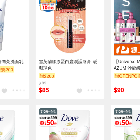
透白勻亮洗面乳
雪芙蘭膠原蛋白豐潤護唇膏-暖
【Universo
珊瑚色
AZUM 沙
贈$200
贈$200
贈OPENPOI
$ 99
$85
$90