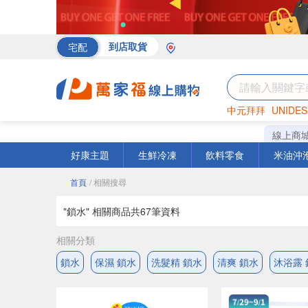
宅配
到店取貨
中元拜拜
UNIDES
海苔
巧克力
罐頭
線上商
好康主題
生鮮冷凍
飲料零食
米油沖
首頁
/ 相關搜尋
"鎖水" 相關商品共
67
筆資料
相關分類
鎖水
保濕 鎖水
洗髮精 鎖水
清爽 鎖水
沐浴露 