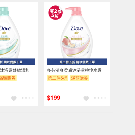
沐浴露舒敏溫和
多芬清爽柔膚沐浴露桃悅水透
滿額贈券
第二件5折
滿額贈券
贈$200
$199