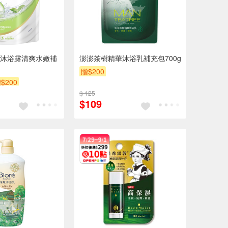
沐浴露清爽水嫩補
澎澎茶樹精華沐浴乳補充包700g
贈$200
$200
$ 125
$109