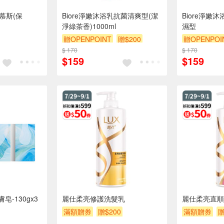
慕斯(保
Biore淨嫩沐浴乳抗菌清爽型(潔
Biore淨嫩
淨綠茶香)1000ml
濕型
贈OPENPOINT
贈$200
贈OPENPOI
$ 170
$ 170
$159
$159
-130gx3
麗仕柔亮修護洗髮乳
麗仕柔亮直順
滿額贈券
贈$200
滿額贈券
贈