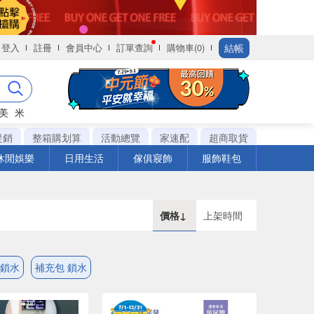
結帳
登入
註冊
會員中心
訂單查詢
購物車(0)
美
米
促銷
整箱購划算
活動總覽
家速配
超商取貨
休閒娛樂
日用生活
傢俱寢飾
服飾鞋包
價格↓
上架時間
 鎖水
補充包 鎖水