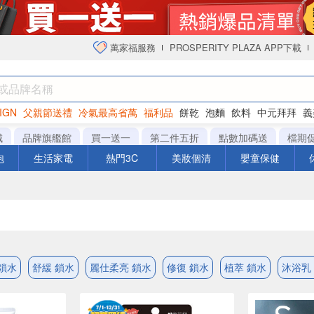
萬家福服務
PROSPERITY PLAZA APP下載
IGN
父親節送禮
冷氣最高省萬
福利品
餅乾
泡麵
飲料
中元拜拜
義
衛生紙
城
品牌旗艦館
買一送一
第二件五折
點數加碼送
檔期
泡
生活家電
熱門3C
美妝個清
嬰童保健
鎖水
舒緩 鎖水
麗仕柔亮 鎖水
修復 鎖水
植萃 鎖水
沐浴乳