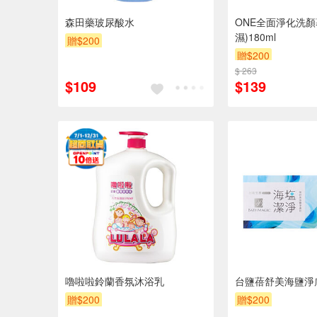
森田藥玻尿酸水
ONE全面淨化洗顏
濕)180ml
贈$200
贈$200
$ 263
$109
$139
嚕啦啦鈴蘭香氛沐浴乳
台鹽蓓舒美海鹽淨膚皂
贈$200
贈$200