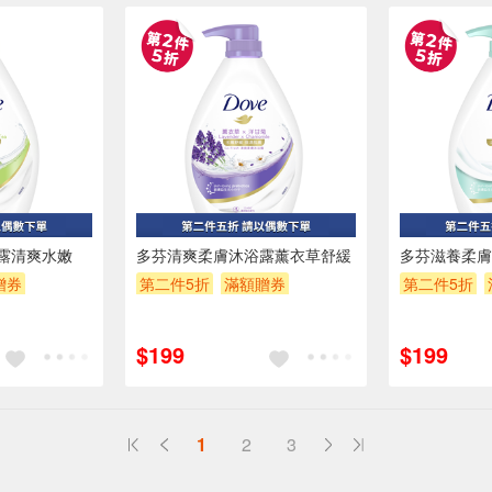
露清爽水嫩
多芬清爽柔膚沐浴露薰衣草舒緩
多芬滋養柔膚
贈券
第二件5折
滿額贈券
第二件5折
贈$200
贈$200
$199
$199
1
2
3