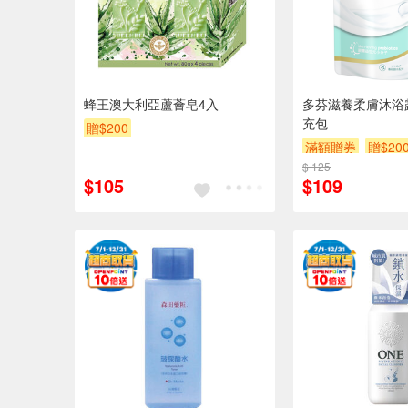
蜂王澳大利亞蘆薈皂4入
多芬滋養柔膚沐浴
充包
贈$200
滿額贈券
贈$20
$ 125
$105
$109