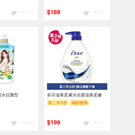
$189
鎖水抗菌型
多芬滋養柔膚沐浴露滋養柔嫩
第二件5折
滿額贈券
贈$200
$199