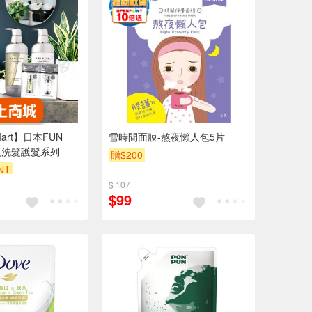
 Mart】日本FUN
雪時間面膜-熬夜懶人包5片
龍級洗髮護髮系列
贈$200
NT
$ 107
$99