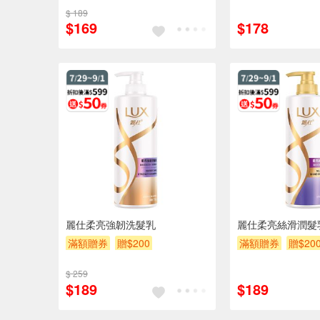
$ 189
$169
$178
麗仕柔亮強韌洗髮乳
麗仕柔亮絲滑潤髮
滿額贈券
贈$200
滿額贈券
贈$20
$ 259
$189
$189