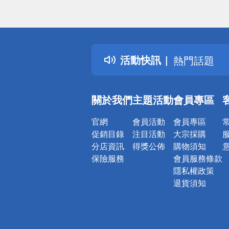
偏遠地區配
詐騙網頁！
得獎公告
活動快訊
熱門話題
銀行優惠
偏遠地區配
關於我們
主題活動
會員專區
詐騙網頁！
官網
會員活動
會員專區
促銷目錄
注目活動
大宗採購
分店資訊
得獎公佈
購物須知
保險服務
會員服務條款
隱私權政策
退貨須知