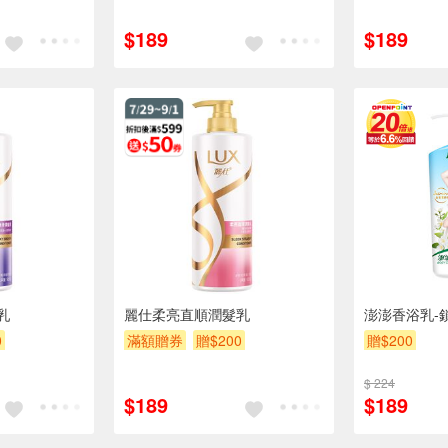
$189
$189
乳
麗仕柔亮直順潤髮乳
澎澎香浴乳-
0
滿額贈券
贈$200
贈$200
$ 224
$189
$189