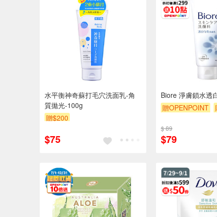
水平衡神奇蘇打毛穴洗面乳-角
Biore 淨膚鎖水
質拋光-100g
贈OPENPOINT
贈$200
$ 89
$75
$79