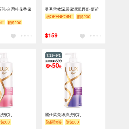
沐浴乳-台灣桂花香保
曼秀雷敦深層保濕潤唇膏-薄荷
贈OPENPOINT
贈$200
NT
贈$200
$159
洗髮乳
麗仕柔亮絲滑洗髮乳
$200
滿額贈券
贈$200