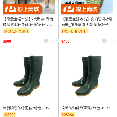
【寵愛生活本舖】-大型款-寵物
【寵愛生活本舖】狗狗防滑矽膠
橡膠底雨鞋 狗雨鞋 寵物鞋 大狗
雨鞋_窄身款 S-3XL 寵物鞋子
鞋
贈OPENPOINT
贈OPENPOINT
$600
$400
達新牌勁帥綠雨鞋<綠色-10>
達新牌勁帥綠雨鞋<綠色-10.5>
贈$200
贈$200