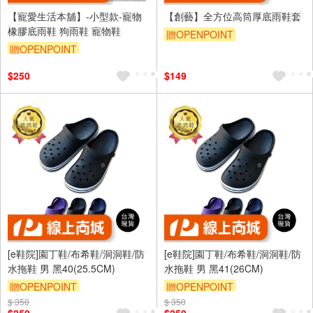
【寵愛生活本舖】-小型款-寵物
【創藝】全方位高筒厚底雨鞋套
橡膠底雨鞋 狗雨鞋 寵物鞋
贈OPENPOINT
贈OPENPOINT
$250
$149
[e鞋院]園丁鞋/布希鞋/洞洞鞋/防
[e鞋院]園丁鞋/布希鞋/洞洞鞋/防
水拖鞋 男 黑40(25.5CM)
水拖鞋 男 黑41(26CM)
贈OPENPOINT
贈OPENPOINT
$ 350
$ 350