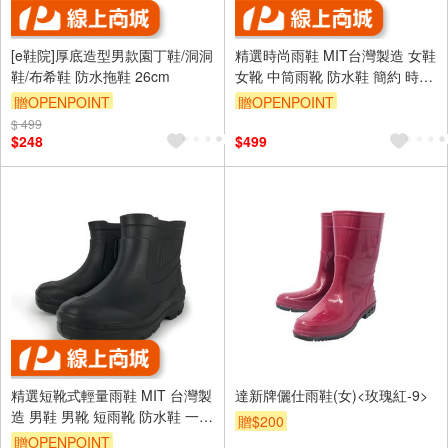
[e鞋院]厚底造型男款園丁鞋/洞洞
精選時尚雨鞋 MIT台灣製造 女鞋
鞋/布希鞋 防水拖鞋 26cm
女靴 中筒雨靴 防水鞋 簡約 時尚
金飾 修飾腿型 環保材質 好穿脫
贈OPENPOINT
贈OPENPOINT
耐磨 止滑 黑
$ 499
$248
$499
精選短靴式輕量雨鞋 MIT 台灣製
達新牌儷仕雨鞋(女)<玫瑰紅-9>
造 男鞋 男靴 短雨靴 防水鞋 一體
贈$200
成型 控溫EVA 彈性 舒適 耐磨 抓
贈OPENPOINT