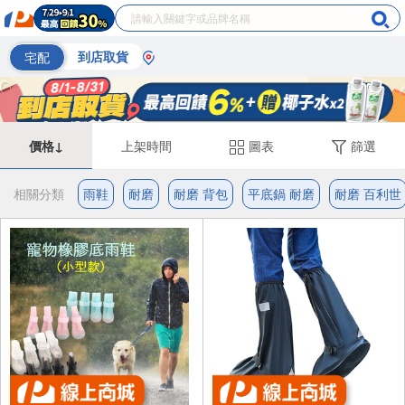
宅配
到店取貨
價格↓
上架時間
圖表
篩選
相關分類
雨鞋
耐磨
耐磨 背包
平底鍋 耐磨
耐磨 百利世