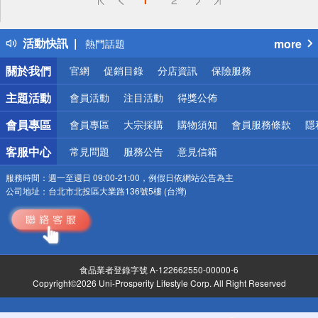
詐騙網頁！請小心！
得獎公告
活動快訊
more
熱門話題
銀行優惠
關於我們
官網
促銷目錄
分店資訊
保險服務
偏遠地區配送
詐騙網頁！請小心！
主題活動
會員活動
注目活動
得獎公佈
會員專區
會員專區
大宗採購
購物須知
會員服務條款
隱
客服中心
常見問題
服務公告
意見信箱
服務時間：
週一至週日 09:00-21:00，例假日依網站公告為主
公司地址：
台北市北投區大業路136號5樓 (台灣)
食品業者登錄字號 A-122662550-00000-6
Copyright©2026 Uni-Prosperity Lifestyle Corp. All Right Reserved