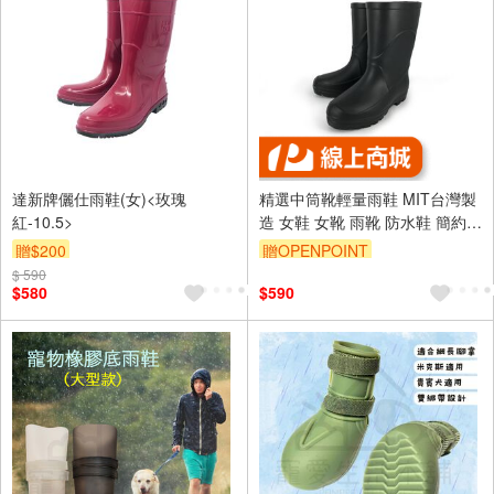
達新牌儷仕雨鞋(女)<玫瑰
精選中筒靴輕量雨鞋 MIT台灣製
紅-10.5>
造 女鞋 女靴 雨靴 防水鞋 簡約
一體成型 控溫 EVA 無內襯 舒適
贈$200
贈OPENPOINT
耐磨 止滑 黑
$ 590
$580
$590