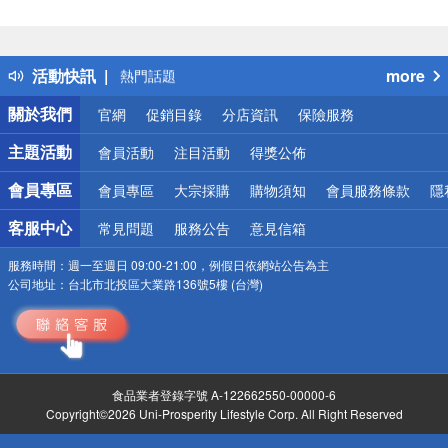
偏遠地區配送
詐騙網頁！請小心！
得獎公告
活動快訊
more
熱門話題
銀行優惠
關於我們
官網
促銷目錄
分店資訊
保險服務
偏遠地區配送
詐騙網頁！請小心！
主題活動
會員活動
注目活動
得獎公佈
會員專區
會員專區
大宗採購
購物須知
會員服務條款
隱
客服中心
常見問題
服務公告
意見信箱
服務時間：
週一至週日 09:00-21:00，例假日依網站公告為主
公司地址：
台北市北投區大業路136號5樓 (台灣)
食品業者登錄字號 A-122662550-00000-6
Copyright©2026 Uni-Prosperity Lifestyle Corp. All Right Reserved