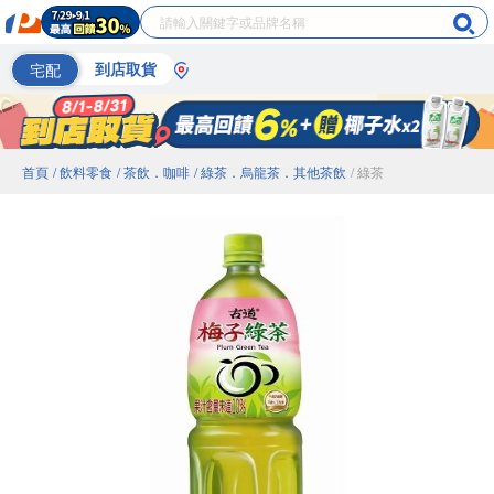
宅配
到店取貨
首頁
/ 飲料零食
/ 茶飲．咖啡
/ 綠茶．烏龍茶．其他茶飲
/ 綠茶