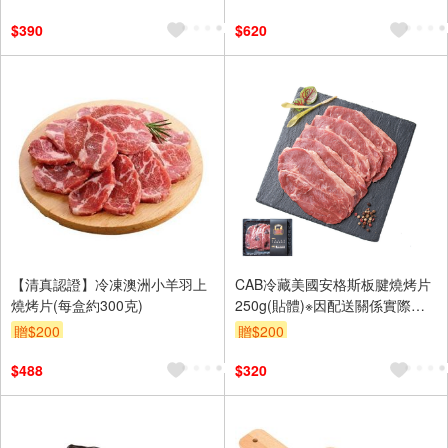
$390
$620
【清真認證】冷凍澳洲小羊羽上
CAB冷藏美國安格斯板腱燒烤片
燒烤片(每盒約300克)
250g(貼體)※因配送關係實際到
貨效期約6-8天
贈$200
贈$200
$488
$320