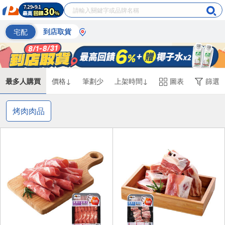
宅配
到店取貨
最多人購買
價格↓
筆劃少
上架時間↓
圖表
篩選
烤肉肉品