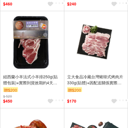
$460
$240
紐西蘭小羊法式小羊排250g(貼
立大食品冷藏台灣豬韓式烤肉片
體包裝)※實際到貨效期約4天以
330g(貼體)※因配送關係實際到
上
貨效期約2-3天
贈$200
贈$200
$ 520
$450
$170