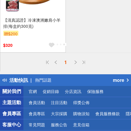
【清真認證】冷凍澳洲嫩肩小羊
排(每盒約300克)
贈$200
$320
偏遠地區配送
1
詐騙網頁！請小心！
得獎公告
活動快訊
more
熱門話題
銀行優惠
關於我們
官網
促銷目錄
分店資訊
保險服務
偏遠地區配送
詐騙網頁！請小心！
主題活動
會員活動
注目活動
得獎公佈
會員專區
會員專區
大宗採購
購物須知
會員服務條款
隱
客服中心
常見問題
服務公告
意見信箱