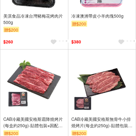
美淇食品冷凍台灣豬梅花烤肉片
冷凍澳洲帶皮小羊肉塊500g
500g
贈$200
贈$200
$260
$380
CAB冷藏美國安格斯霜降燒烤片
CAB冷藏美國安格斯無骨牛小排
(每盒約250g)-貼體包裝※因配送
燒烤片(每盒約250g)-貼體包裝※
關係實際到貨效期約6-8天
實際到貨效期約4天以上
贈$200
贈$200