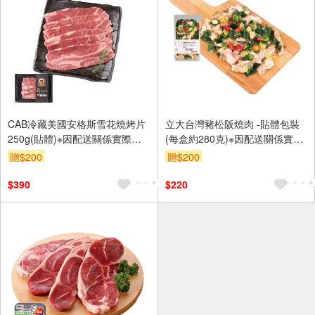
CAB冷藏美國安格斯雪花燒烤片
立大台灣豬松阪燒肉 -貼體包裝
250g(貼體)※因配送關係實際到
(每盒約280克)※因配送關係實際
貨效期約6-8天
到貨效期約2-3天
贈$200
贈$200
$390
$220