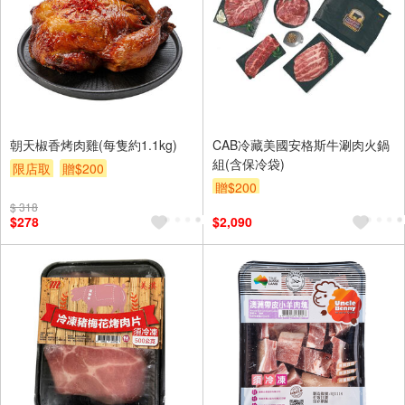
朝天椒香烤肉雞(每隻約1.1kg)
CAB冷藏美國安格斯牛涮肉火鍋
組(含保冷袋)
限店取
贈$200
贈$200
$ 318
$278
$2,090