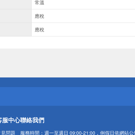
常溫
應稅
應稅
送
請小心！
送
客服中心
聯絡我們
請小心！
常見問題
服務時間：
週一至週日 09:00-21:00，例假日依網站