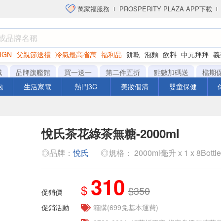
萬家福服務
PROSPERITY PLAZA APP下載
IGN
父親節送禮
冷氣最高省萬
福利品
餅乾
泡麵
飲料
中元拜拜
義
洋芋片
城
品牌旗艦館
買一送一
第二件五折
點數加碼送
檔期
泡
生活家電
熱門3C
美妝個清
嬰童保健
悅氏茶花綠茶無糖-2000ml
◎品牌：
悅氏
◎規格： 2000ml毫升 x 1 x 8Bottl
310
$
$350
促銷價
促銷活動
箱購(699免基本運費)