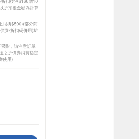
品折扣後滿$168贈10
饋皆以折扣後金額為計算
筆上限折$500)(部分商
價券/折扣碼併用)離
筆不累贈，請注意訂單
贈送之折價券消費指定
併使用)