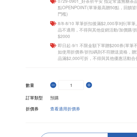
​​0729-0901_好茶祈平安 指定常溫無糖茶
點OPENPOINT(單筆最高贈50點，回
門檻)
8/8-8/10 單筆折扣後滿$2,000享9折(單
品不適用，不得與其他促銷活動/加價購/折
$2000
即日起-9/1 不限金額下單贈$200券(單
如使用折價券/折扣碼則不符贈送資格，
品滿$2,000可折，不得與其他優惠活動合
數量
訂單類型
預購
折價券
查看適用折價券