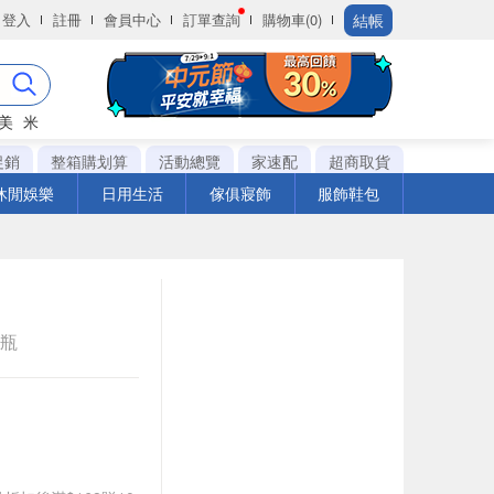
結帳
登入
註冊
會員中心
訂單查詢
購物車(0)
美
米
促銷
整箱購划算
活動總覽
家速配
超商取貨
休閒娛樂
日用生活
傢俱寢飾
服飾鞋包
e瓶