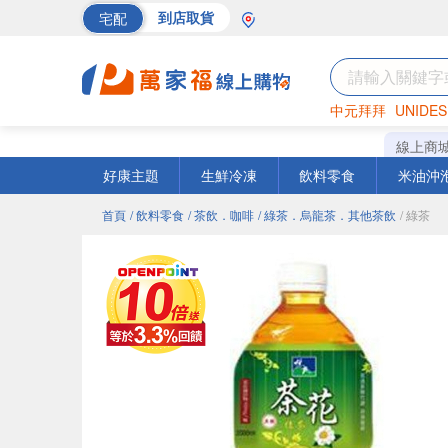
宅配
到店取貨
中元拜拜
UNIDES
巧克力
罐頭
海苔
線上商
好康主題
生鮮冷凍
飲料零食
米油沖
首頁
/ 飲料零食
/ 茶飲．咖啡
/ 綠茶．烏龍茶．其他茶飲
/ 綠茶