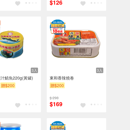
$126
3入
3入
汁鯖魚220g(黃罐)
東和香辣燒卷
贈$200
贈$200
$ 298
$169