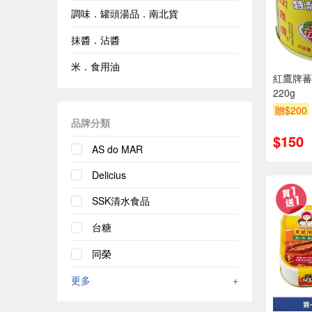
調味．罐頭湯品．南北貨
抹醬．沾醬
米．食用油
紅鷹牌蕃
220g
贈$200
品牌分類
$150
AS do MAR
Delicius
SSK清水食品
台糖
同榮
更多
+