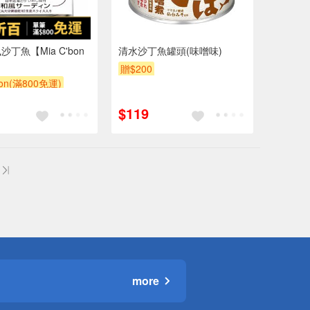
丁魚【Mia C'bon
清水沙丁魚罐頭(味噌味)
贈$200
bon(滿800免運)
$119
more