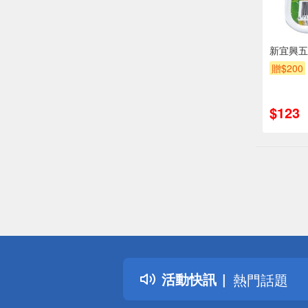
新宜興五
贈$200
$123
偏遠地區配
詐騙網頁！
得獎公告
活動快訊
熱門話題
銀行優惠