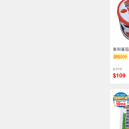
東和蕃茄
贈$200
$ 219
$109