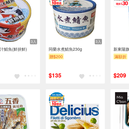
3入
3入
汁鯖魚(鮮拚鮮)
同榮水煮鯖魚230g
新東陽
贈$200
滿額折
$135
$209