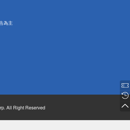
公告為主
rp. All Right Reserved