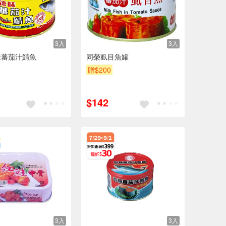
3入
3入
味蕃茄汁鯖魚
同榮虱目魚罐
贈$200
$142
3入
3入