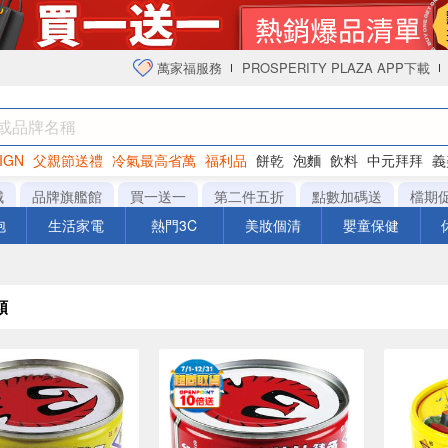
萬家福服務
PROSPERITY PLAZA APP下載
IGN
父親節送禮
冷氣最高省萬
福利品
餅乾
泡麵
飲料
中元拜拜
義
衛生紙
城
品牌旗艦館
買一送一
第二件五折
點數加碼送
檔期
泡
生活家電
熱門3C
美妝個清
嬰童保健
類