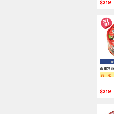
$219
東和無添
買一送
$219