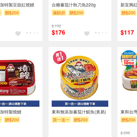
加特製豆豉紅燒鰻
台糖蕃茄汁秋刀魚220g
新宜興紅
一
贈$200
滿額折
贈$200
贈$200
$ 192
$176
$117
3入
3入
加特製燒鰻
東和無添加蕃茄汁鯖魚(黃易)
東和台
一
贈$200
買一送一
贈$200
贈$200
$ 298