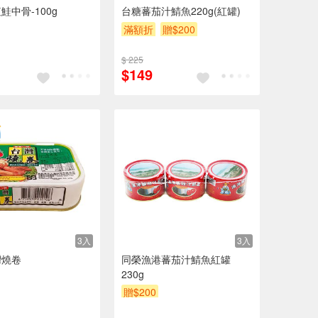
鮭中骨-100g
台糖蕃茄汁鯖魚220g(紅罐)
滿額折
贈$200
$ 225
$149
3入
3入
灣燒卷
同榮漁港蕃茄汁鯖魚紅罐
230g
贈$200