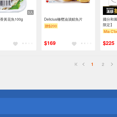
3入
香黃花魚100g
Delicius橄欖油漬鯖魚片
國分和風沙
限定】
贈$200
Mia C'
滿額折
$169
$225
1
2
送
請小心！