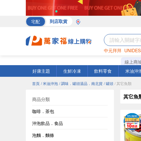
宅配
到店取貨
中元拜拜
UNIDES
海苔
巧克力
罐頭
線上商
好康主題
生鮮冷凍
飲料零食
米油沖
首頁
/ 米油沖泡
/ 調味．罐頭湯品．南北貨
/ 罐頭
/ 其它魚類
其它魚
商品分類
咖啡．茶包
沖泡飲品．食品
泡麵．麵條