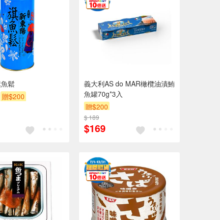
旗魚鬆
義大利AS do MAR橄欖油漬鮪
魚罐70g*3入
贈$200
贈$200
$ 189
$169