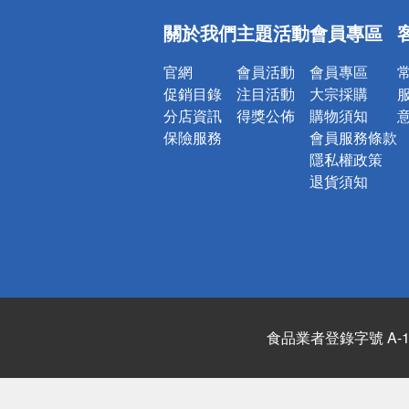
偏遠地區配
關於我們
主題活動
會員專區
詐騙網頁！
官網
會員活動
會員專區
促銷目錄
注目活動
大宗採購
分店資訊
得獎公佈
購物須知
保險服務
會員服務條款
隱私權政策
退貨須知
食品業者登錄字號 A-122