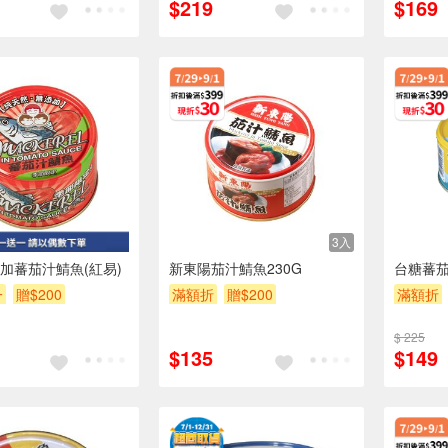
$219
$169
3入
3入
加蕃茄汁鯖魚(紅易)
新東陽茄汁鯖魚230G
台糖蕃茄
一
贈$200
滿額折
贈$200
滿額折
$ 225
$135
$149