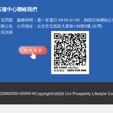
送
客服中心
聯絡我們
請小心！
常見問題
服務時間：
週一至週日 09:00-21:00，例假日依網站
服務公告
公司地址：
台北市北投區大業路136號5樓 (台灣)
意見信箱
662550-00000-6
Copyright©2026 Uni-Prosperity Lifestyle Co