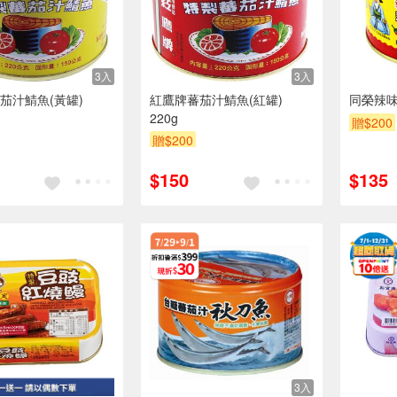
3入
3入
茄汁鯖魚(黃罐)
紅鷹牌蕃茄汁鯖魚(紅罐)
同榮辣
220g
贈$200
贈$200
$150
$135
3入
3入