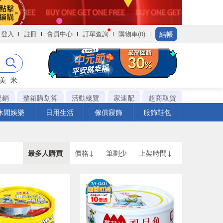
結帳
登入
註冊
會員中心
訂單查詢
購物車(0)
美
米
促銷
整箱購划算
活動總覽
家速配
超商取貨
休閒娛樂
日用生活
傢俱寢飾
服飾鞋包
最多人購買
價格↓
筆劃少
上架時間↓