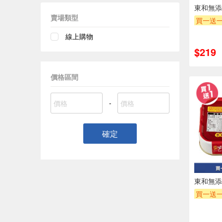
東和無添
賣場類型
買一送
線上購物
$219
價格區間
-
確定
東和無添
買一送