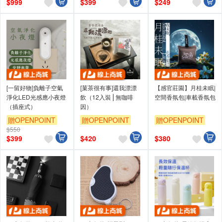
$
999
$
399
$
249
[一留好物]負離子空氣
[菓茶很有事]還我漂漂
【感官莊園】月桂未眠|
淨化LED光感應小夜燈
飲（12入裝⎪無咖啡
空間香氛包|車載香氛包
（插座式）
因）
贈OPENPOINT
贈OPENPOINT
贈OPENPOINT
$550
$
399
$
420
$
380