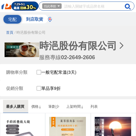
找此專館
宅配
到店取貨
首頁
/ 時浥股份有限公司
時浥股份有限公司
服務專線
02-2649-2606
購物車分類
一般宅配常溫(3天)
促銷分類
單品享9折
最多人購買
價格↓
筆劃少
上架時間↓
列表