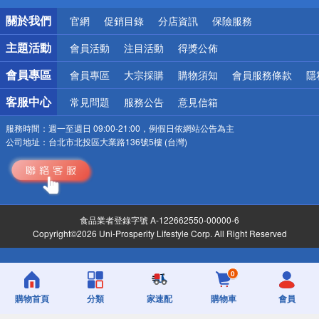
銀行優惠
關於我們
官網
促銷目錄
分店資訊
保險服務
偏遠地區配送
詐騙網頁！請小心！
主題活動
會員活動
注目活動
得獎公佈
會員專區
會員專區
大宗採購
購物須知
會員服務條款
隱
客服中心
常見問題
服務公告
意見信箱
服務時間：
週一至週日 09:00-21:00，例假日依網站公告為主
公司地址：
台北市北投區大業路136號5樓 (台灣)
食品業者登錄字號 A-122662550-00000-6
Copyright©2026 Uni-Prosperity Lifestyle Corp. All Right Reserved
0
購物首頁
分類
家速配
購物車
會員