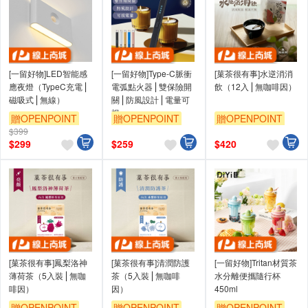
[一留好物]LED智能感
[一留好物]Type-C脈衝
[菓茶很有事]水逆消消
應夜燈（TypeC充電⎪
電弧點火器⎪雙保險開
飲（12入⎪無咖啡因）
磁吸式⎪無線）
關⎪防風設計⎪電量可
視
贈OPENPOINT
贈OPENPOINT
贈OPENPOINT
$399
$
299
$
259
$
420
[菓茶很有事]鳳梨洛神
[菓茶很有事]清潤防護
[一留好物]Tritan材質茶
薄荷茶（5入裝⎪無咖
茶（5入裝⎪無咖啡
水分離便攜隨行杯
啡因）
因）
450ml
贈OPENPOINT
贈OPENPOINT
贈OPENPOINT