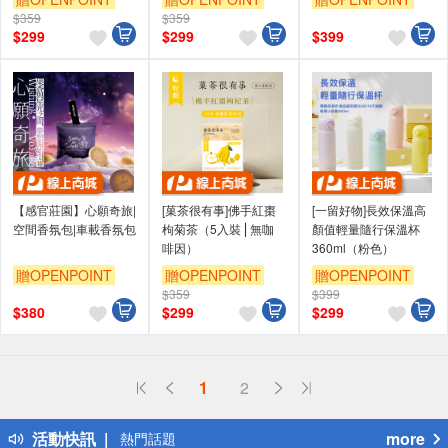
$359
$359
單品享9折
$
299
$
299
$
399
【感官莊園】心願奇旅|
[菓茶很有事]佛手紅棗
[一留好物]長效保溫高
空間香氛包|車載香氛包
枸菊茶（5入裝⎪無咖
顏值輕量隨行保溫杯
啡因）
360ml（粉色）
贈OPENPOINT
贈OPENPOINT
贈OPENPOINT
$359
$399
$
380
$
299
$
299
偏遠地區配送
1
2
詐騙網頁！請小心！
得獎公告
活動快訊
more
熱門話題