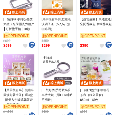
[一留好物]手持折疊放
[菓茶很有事]枇杷羅漢
【感官莊園】晨曦重逢|
大鏡（光學壓克力鏡片
決明子茶（5入裝⎪無
空間香氛包|車載香氛包
⎪可折疊手柄⎪10顆
咖啡因）
LED燈）
贈OPENPOINT
贈OPENPOINT
贈OPENPOINT
$699
$359
$
599
$
299
$
380
【菓茶很有事】無咖啡
[一留好物]手持款高倍
[一留好物]方形玻璃花
因漢方養生茶任選3盒
率放大鏡（帶LED輔助
茶壺（獨立茶倉）
+限量方形玻璃花茶壺
照明燈）
850ml（紫色）
（顏色隨機）
贈OPENPOINT
贈OPENPOINT
贈OPENPOINT
$1,536
$499
$399