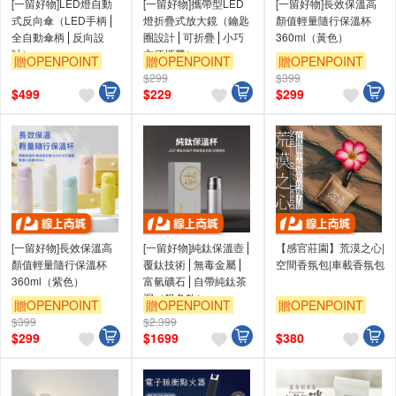
[一留好物]LED燈自動
[一留好物]攜帶型LED
[一留好物]長效保溫高
式反向傘（LED手柄⎪
燈折疊式放大鏡（鑰匙
顏值輕量隨行保溫杯
全自動傘柄⎪反向設
圈設計⎪可折疊⎪小巧
360ml（黃色）
計）
方便攜帶）
贈OPENPOINT
贈OPENPOINT
贈OPENPOINT
$299
$399
$
499
$
229
$
299
[一留好物]長效保溫高
[一留好物]純鈦保溫壺⎪
【感官莊園】荒漠之心|
顏值輕量隨行保溫杯
覆鈦技術⎪無毒金屬⎪
空間香氛包|車載香氛包
360ml（紫色）
富氫礦石⎪自帶純鈦茶
漏（銀色款）
贈OPENPOINT
贈OPENPOINT
贈OPENPOINT
$399
$2,399
$
299
$
1699
$
380