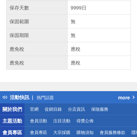
保存天數
9999日
保固範圍
無
保固期限
無
應免稅
應稅
應免稅
應稅
偏遠地區配送
詐騙網頁！請小心！
得獎公告
活動快訊
more
熱門話題
銀行優惠
關於我們
官網
促銷目錄
分店資訊
保險服務
偏遠地區配送
詐騙網頁！請小心！
主題活動
會員活動
注目活動
得獎公佈
會員專區
會員專區
大宗採購
購物須知
會員服務條款
隱