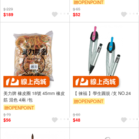
張/8條/袋
贈OPENPOINT
$ 229
$ 65
$189
$52
美力牌 橡皮圈 18號 45mm 橡皮
【 徠福 】學生圓規 /支 NO.24
筋 混色 4兩 /包
贈OPENPOINT
贈OPENPOINT
$ 70
$ 60
$56
$48