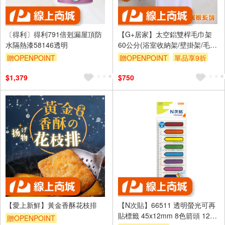
〔得利〕得利791倍剋漏屋頂防
【G+居家】太空鋁雙桿毛巾架
水隔熱漆58146透明
60公分(浴室收納架/壁掛架/毛巾
掛桿架/組屋無痕瀝水架/免鑽孔
贈OPENPOINT
贈OPENPOINT
單品享9折
衛浴架)
$1,379
$750
【愛上新鮮】黃金香酥花枝排
【N次貼】66511 透明螢光可再
貼標籤 45x12mm 8色箭頭 120
贈OPENPOINT