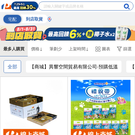
宅配
到店取貨
最多人購買
價格↓
筆劃少
上架時間↓
圖表
篩選
全部
【商城】異響空間貿易有限公司-預購低溫
【