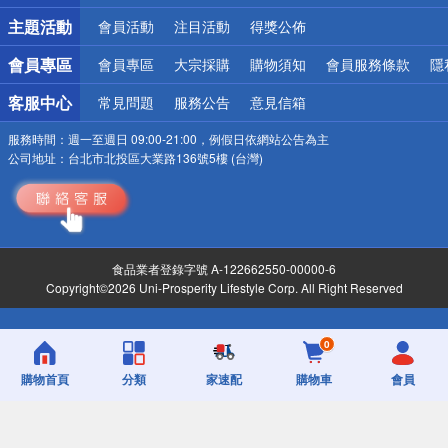
詐騙網頁！請小心！
主題活動
會員活動
注目活動
得獎公佈
會員專區
會員專區
大宗採購
購物須知
會員服務條款
隱
客服中心
常見問題
服務公告
意見信箱
服務時間：
週一至週日 09:00-21:00，例假日依網站公告為主
公司地址：
台北市北投區大業路136號5樓 (台灣)
食品業者登錄字號 A-122662550-00000-6
Copyright©2026 Uni-Prosperity Lifestyle Corp. All Right Reserved
0
購物首頁
分類
家速配
購物車
會員