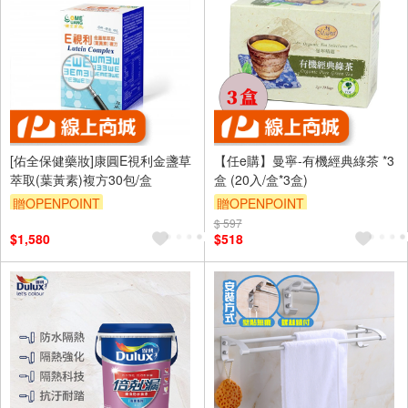
[佑全保健藥妝]康圓E視利金盞草
【任e購】曼寧-有機經典綠茶 *3
萃取(葉黃素)複方30包/盒
盒 (20入/盒*3盒)
贈OPENPOINT
贈OPENPOINT
$ 597
$1,580
$518