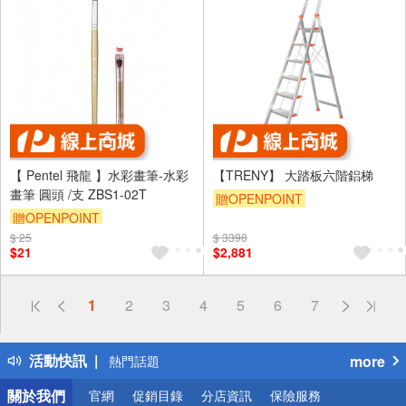
【 Pentel 飛龍 】水彩畫筆-水彩
【TRENY】 大踏板六階鋁梯
畫筆 圓頭 /支 ZBS1-02T
贈OPENPOINT
贈OPENPOINT
$ 25
$ 3390
$21
$2,881
偏遠地區配送
1
2
3
4
5
6
7
詐騙網頁！請小心！
得獎公告
活動快訊
more
熱門話題
銀行優惠
關於我們
官網
促銷目錄
分店資訊
保險服務
偏遠地區配送