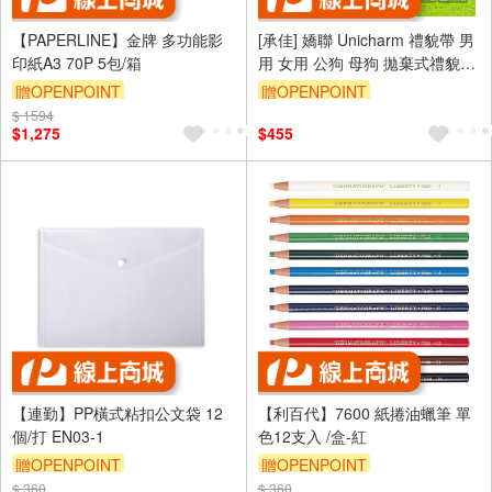
【PAPERLINE】金牌 多功能影
[承佳] 嬌聯 Unicharm 禮貌帶 男
印紙A3 70P 5包/箱
用 女用 公狗 母狗 拋棄式禮貌帶
尿褲 狗尿布 犬貓用
贈OPENPOINT
贈OPENPOINT
$ 1594
$1,275
$455
【連勤】PP橫式粘扣公文袋 12
【利百代】7600 紙捲油蠟筆 單
個/打 EN03-1
色12支入 /盒-紅
贈OPENPOINT
贈OPENPOINT
$ 360
$ 360