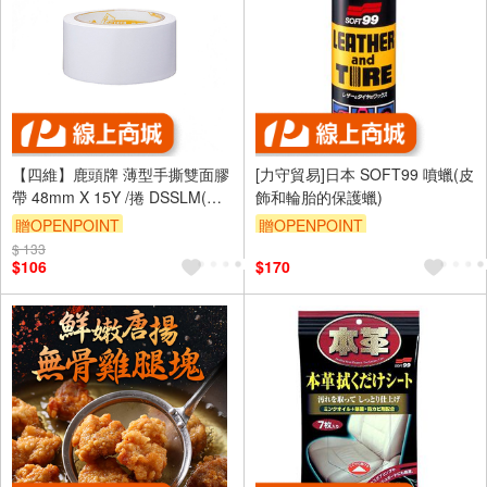
【四維】鹿頭牌 薄型手撕雙面膠
[力守貿易]日本 SOFT99 噴蠟(皮
帶 48mm X 15Y /捲 DSSLM(原
飾和輪胎的保護蠟)
型號DFS3)
贈OPENPOINT
贈OPENPOINT
$ 133
訂單滿699享95折
$106
$170