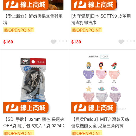
【愛上新鮮】鮮嫩唐揚無骨雞腿
[力守貿易]日本 SOFT99 皮革用
塊
清潔打蠟濕巾
贈OPENPOINT
贈OPENPOINT
訂單滿699享95折
$169
$130
【SDI 手牌】32mm 黑色 長尾夾
【貝柔Peilou】MIT台灣製天絲
OPP袋 隨手包 6支入 / 袋 0224D
健康機能女童 兒童三角內褲
贈OPENPOINT
贈OPENPOINT