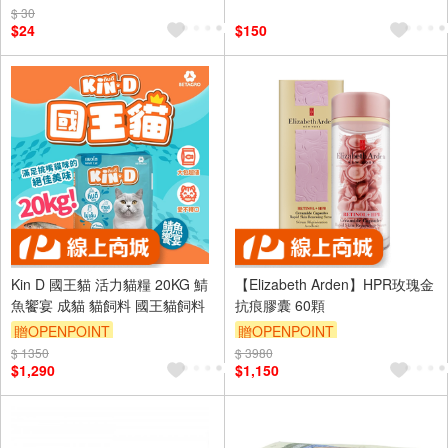
$ 30
訂單滿699享95折
$24
$150
Kin D 國王貓 活力貓糧 20KG 鯖
【Elizabeth Arden】HPR玫瑰金
魚饗宴 成貓 貓飼料 國王貓飼料
抗痕膠囊 60顆
贈OPENPOINT
贈OPENPOINT
$ 1350
$ 3980
訂單滿 2000 元折抵 100元
$1,290
$1,150
（運費不算在 2000 元的範圍
內）