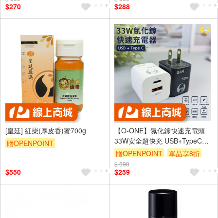
$270
$288
[皇廷] 紅柴(厚皮香)蜜700g
【O-ONE】氮化鎵快速充電頭
33W安全超快充 USB+TypeC雙
贈OPENPOINT
孔輸出 體積小充電快 時尚白
贈OPENPOINT
單品享8折
$ 690
訂單滿699享9折
$550
$259