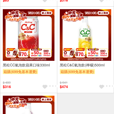
$85
$316
滿額折
贈$200
24入
24入
黑松CC氣泡飲蘋果口味330ml
黑松C&C氣泡飲(檸檬)500ml
箱購(699免基本運費)
箱購(699免基本運費)
滿件登記抽
贈OPENPOINT
滿件登記抽
贈OPENPOINT
$ 480
$ 641
贈OPENPOINT
滿額贈
贈OPENPOINT
滿額贈
$316
$474
滿額折
贈$200
滿額折
贈$200