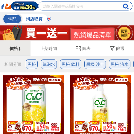
宅配
到店取貨
價格↓
上架時間
圖表
篩選
相關分類
黑松
氣泡水
黑松 飲料
黑松 沙士
黑松 汽水
6入
4入