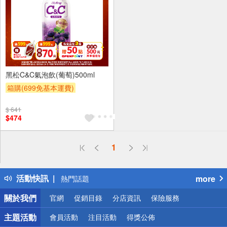
24入
黑松C&C氣泡飲(葡萄)500ml
箱購(699免基本運費)
滿件登記抽
贈OPENPOINT
$ 641
贈OPENPOINT
滿額贈
$474
滿額折
贈$200
偏遠地區配送
1
詐騙網頁！請小心！
得獎公告
活動快訊
more
熱門話題
銀行優惠
關於我們
官網
促銷目錄
分店資訊
保險服務
偏遠地區配送
詐騙網頁！請小心！
主題活動
會員活動
注目活動
得獎公佈