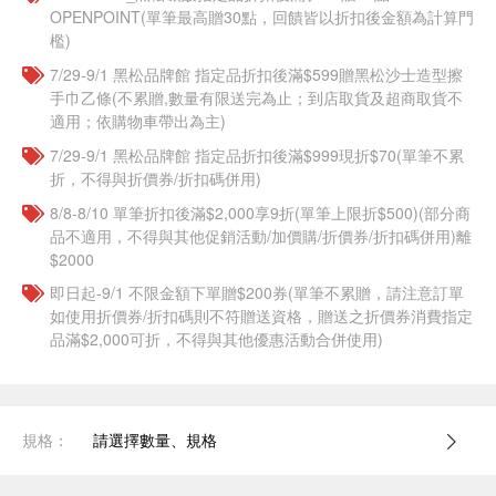
OPENPOINT(單筆最高贈30點，回饋皆以折扣後金額為計算門
檻)
7/29-9/1 黑松品牌館 指定品折扣後滿$599贈黑松沙士造型擦
手巾乙條(不累贈,數量有限送完為止；到店取貨及超商取貨不
適用；依購物車帶出為主)
7/29-9/1 黑松品牌館 指定品折扣後滿$999現折$70(單筆不累
折，不得與折價券/折扣碼併用)
8/8-8/10 單筆折扣後滿$2,000享9折(單筆上限折$500)(部分商
品不適用，不得與其他促銷活動/加價購/折價券/折扣碼併用)離
$2000
即日起-9/1 不限金額下單贈$200券(單筆不累贈，請注意訂單
如使用折價券/折扣碼則不符贈送資格，贈送之折價券消費指定
品滿$2,000可折，不得與其他優惠活動合併使用)
規格：
請選擇數量、規格