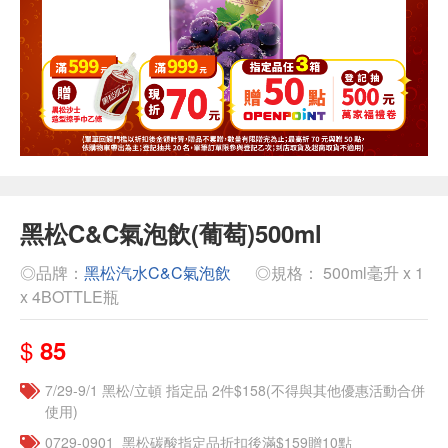
黑松C&C氣泡飲(葡萄)500ml
◎品牌：
黑松汽水C&C氣泡飲
◎規格： 500ml毫升 x 1
x 4BOTTLE瓶
$
85
7/29-9/1 黑松/立頓 指定品 2件$158(不得與其他優惠活動合併
使用)
0729-0901_黑松碳酸指定品折扣後滿$159贈10點