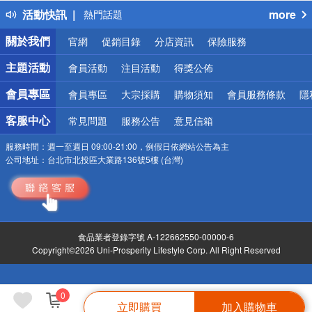
活動快訊
more
熱門話題
銀行優惠
關於我們
官網
促銷目錄
分店資訊
保險服務
偏遠地區配送
詐騙網頁！請小心！
主題活動
會員活動
注目活動
得獎公佈
會員專區
會員專區
大宗採購
購物須知
會員服務條款
隱
客服中心
常見問題
服務公告
意見信箱
服務時間：
週一至週日 09:00-21:00，例假日依網站公告為主
公司地址：
台北市北投區大業路136號5樓 (台灣)
食品業者登錄字號 A-122662550-00000-6
Copyright©2026 Uni-Prosperity Lifestyle Corp. All Right Reserved
0
立即購買
加入購物車