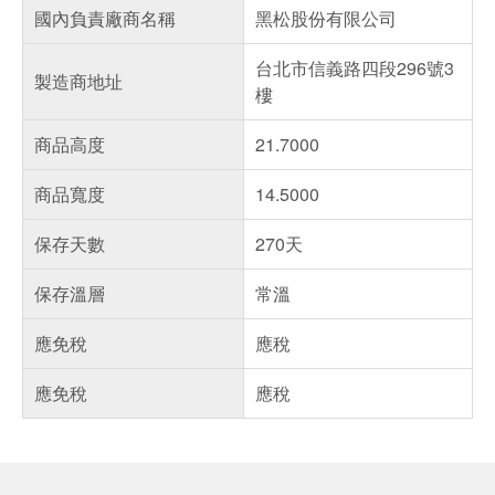
國內負責廠商名稱
黑松股份有限公司
台北市信義路四段296號3
製造商地址
樓
商品高度
21.7000
商品寬度
14.5000
保存天數
270天
保存溫層
常溫
應免稅
應稅
應免稅
應稅
偏遠地區配送
詐騙網頁！請小心！
得獎公告