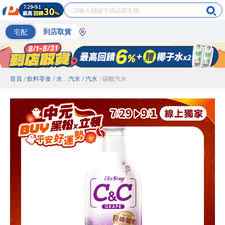
宅配
到店取貨
首頁
/ 飲料零食
/ 水．汽水
/ 汽水
/ 碳酸汽水