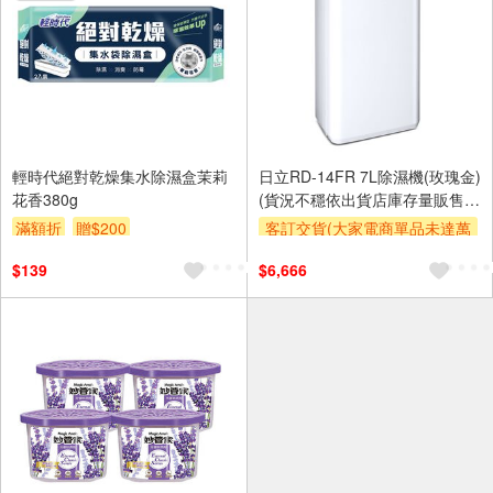
輕時代絕對乾燥集水除濕盒茉莉
日立RD-14FR 7L除濕機(玫瑰金)
花香380g
(貨況不穩依出貨店庫存量販售，
暫不開放預購)
滿額折
贈$200
客訂交貨(大家電商單品未達萬
元需加收$300-500,部分安裝跨
$139
$6,666
區費另計,實際收費以專人聯絡
報價為主)