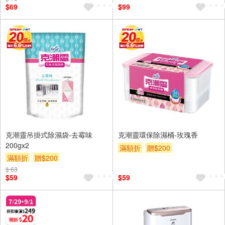
$69
$99
克潮靈吊掛式除濕袋-去霉味
克潮靈環保除濕桶-玫瑰香
200gx2
滿額折
贈$200
滿額折
贈$200
$ 63
$59
$59