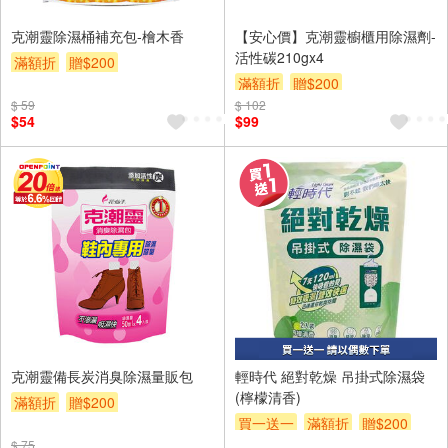
克潮靈除濕桶補充包-檜木香
【安心價】克潮靈櫥櫃用除濕劑-
活性碳210gx4
滿額折
贈$200
滿額折
贈$200
$ 59
$ 102
$54
$99
克潮靈備長炭消臭除濕量販包
輕時代 絕對乾燥 吊掛式除濕袋
(檸檬清香)
滿額折
贈$200
買一送一
滿額折
贈$200
$ 75