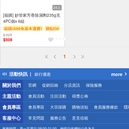
24入
[箱購] 妙管家芳香除濕劑235g克
4PC個x 6組
箱購(699免基本運費)
贈$200
$ 628
$508
偏遠地區配送
詐騙網頁！請小心！
1
得獎公告
熱門話題
活動快訊
more
銀行優惠
偏遠地區配送
關於我們
官網
促銷目錄
分店資訊
保險服務
詐騙網頁！請小心！
主題活動
會員活動
注目活動
得獎公佈
會員專區
會員專區
大宗採購
購物須知
會員服務條款
隱
客服中心
常見問題
服務公告
意見信箱
服務時間：
週一至週日 09:00-21:00，例假日依網站公告為主