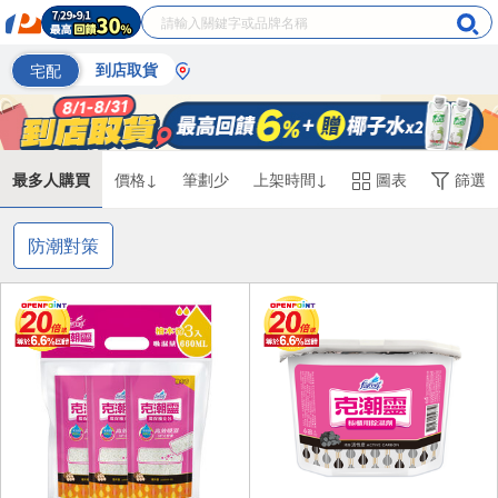
宅配
到店取貨
最多人購買
價格↓
筆劃少
上架時間↓
圖表
篩選
防潮對策