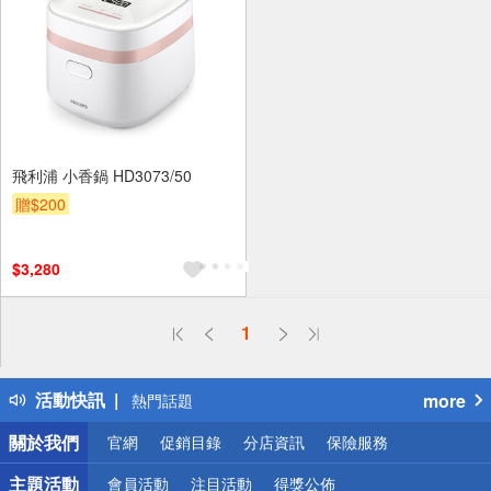
飛利浦 小香鍋 HD3073/50
贈$200
$3,280
偏遠地區配送
1
詐騙網頁！請小心！
得獎公告
活動快訊
more
熱門話題
銀行優惠
關於我們
官網
促銷目錄
分店資訊
保險服務
偏遠地區配送
詐騙網頁！請小心！
主題活動
會員活動
注目活動
得獎公佈