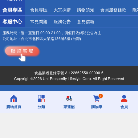
會員專區
會員專區
大宗採購
購物須知
會員服務條款
隱
客服中心
常見問題
服務公告
意見信箱
服務時間：
週一至週日 09:00-21:00，例假日依網站公告為主
公司地址：
台北市北投區大業路136號5樓 (台灣)
食品業者登錄字號 A-122662550-00000-6
Copyright©2026 Uni-Prosperity Lifestyle Corp. All Right Reserved
0
購物首頁
分類
家速配
購物車
會員