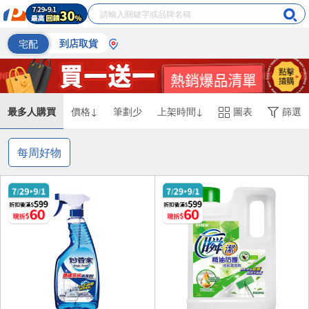
宅配
到店取貨
最多人購買
價格↓
筆劃少
上架時間↓
圖表
篩選
每周好物