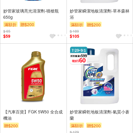
妙管家玻璃亮光清潔劑-噴槍瓶
妙管家瞬潔地板清潔劑-草本森林
650g
浴
滿額折
贈$200
滿額折
贈$200
$ 65
$ 189
$59
$105
【汽車百貨】FGK 5W50 全合成
妙管家瞬乾地板清潔劑-氣質小蒼
機油
蘭
贈$200
滿額折
贈$200
$ 129