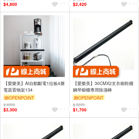
$4,800
$2,420
【愛樂美】AI自動斷電1拉板4層
【愛樂美】30CMX2支衣櫥鞋櫃
電器置物架134
鋼琴櫥櫃專用除濕棒
贈OPENPOINT
贈OPENPOINT
$ 4800
$ 3200
$3,300
$1,700