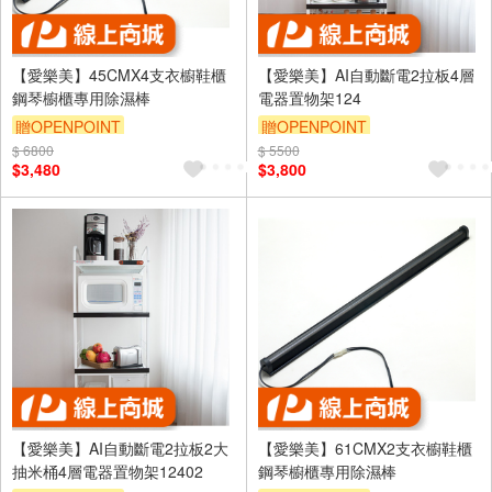
【愛樂美】45CMX4支衣櫥鞋櫃
【愛樂美】AI自動斷電2拉板4層
鋼琴櫥櫃專用除濕棒
電器置物架124
贈OPENPOINT
贈OPENPOINT
$ 6800
$ 5500
$3,480
$3,800
【愛樂美】AI自動斷電2拉板2大
【愛樂美】61CMX2支衣櫥鞋櫃
抽米桶4層電器置物架12402
鋼琴櫥櫃專用除濕棒