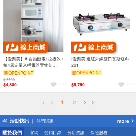
【愛樂美】AI自動斷電1拉板2小
[愛樂美]遠紅外線雙口瓦斯爐A-
抽4層定量米桶電器置物架
221
11420R
贈OPENPOINT
贈OPENPOINT
$ 5600
$4,800
$5,750
偏遠地區配送
1
2
詐騙網頁！請小心！
得獎公告
活動快訊
more
熱門話題
銀行優惠
關於我們
官網
促銷目錄
分店資訊
保險服務
偏遠地區配送