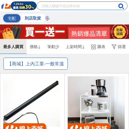
宅配
到店取貨
最多人購買
價格↓
筆劃少
上架時間↓
圖表
篩選
【商城】上內工業-一般常溫