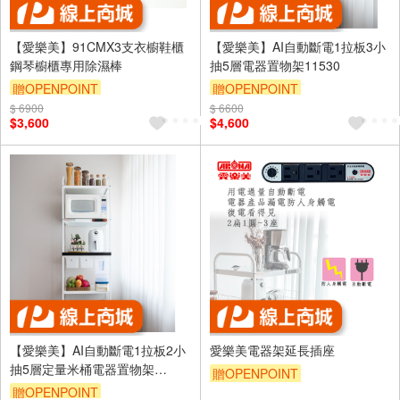
【愛樂美】91CMX3支衣櫥鞋櫃
【愛樂美】AI自動斷電1拉板3小
鋼琴櫥櫃專用除濕棒
抽5層電器置物架11530
贈OPENPOINT
贈OPENPOINT
$ 6900
$ 6600
$3,600
$4,600
【愛樂美】AI自動斷電1拉板2小
愛樂美電器架延長插座
抽5層定量米桶電器置物架
贈OPENPOINT
11520R
贈OPENPOINT