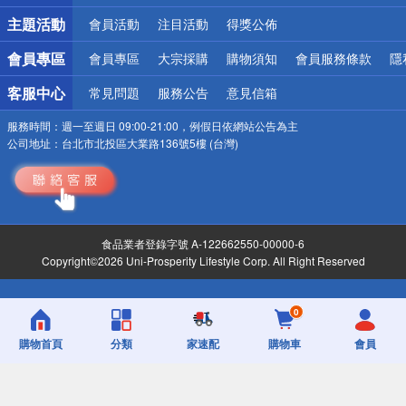
詐騙網頁！請小心！
主題活動
會員活動
注目活動
得獎公佈
會員專區
會員專區
大宗採購
購物須知
會員服務條款
隱
客服中心
常見問題
服務公告
意見信箱
服務時間：
週一至週日 09:00-21:00，例假日依網站公告為主
公司地址：
台北市北投區大業路136號5樓 (台灣)
食品業者登錄字號 A-122662550-00000-6
Copyright©2026 Uni-Prosperity Lifestyle Corp. All Right Reserved
0
購物首頁
分類
家速配
購物車
會員