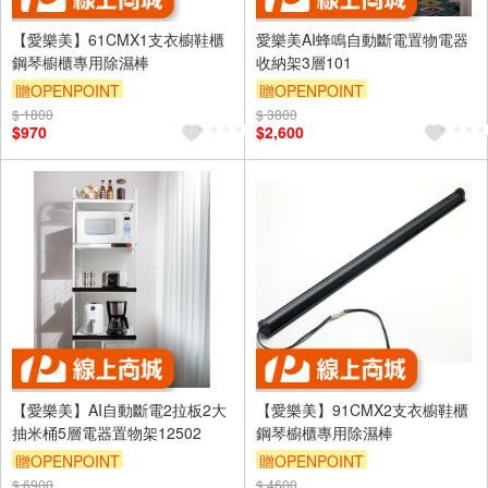
【愛樂美】61CMX1支衣櫥鞋櫃
愛樂美AI蜂鳴自動斷電置物電器
鋼琴櫥櫃專用除濕棒
收納架3層101
贈OPENPOINT
贈OPENPOINT
$ 1800
$ 3800
$970
$2,600
【愛樂美】AI自動斷電2拉板2大
【愛樂美】91CMX2支衣櫥鞋櫃
抽米桶5層電器置物架12502
鋼琴櫥櫃專用除濕棒
贈OPENPOINT
贈OPENPOINT
$ 6900
$ 4600