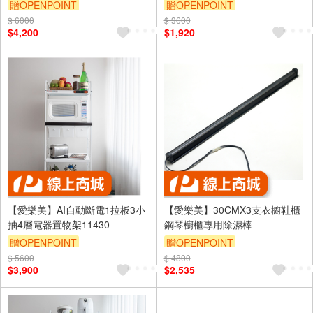
贈OPENPOINT
贈OPENPOINT
$ 6000
$ 3600
$4,200
$1,920
【愛樂美】AI自動斷電1拉板3小
【愛樂美】30CMX3支衣櫥鞋櫃
抽4層電器置物架11430
鋼琴櫥櫃專用除濕棒
贈OPENPOINT
贈OPENPOINT
$ 5600
$ 4800
$3,900
$2,535