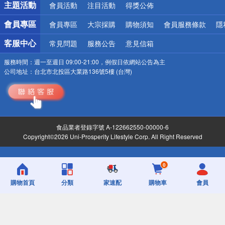
主題活動
會員活動
注目活動
得獎公佈
會員專區
會員專區
大宗採購
購物須知
會員服務條款
隱
客服中心
常見問題
服務公告
意見信箱
服務時間：
週一至週日 09:00-21:00，例假日依網站公告為主
公司地址：
台北市北投區大業路136號5樓 (台灣)
食品業者登錄字號 A-122662550-00000-6
Copyright©2026 Uni-Prosperity Lifestyle Corp. All Right Reserved
0
購物首頁
分類
家速配
購物車
會員