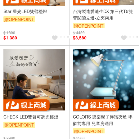
Star 星光LED雙臂檯燈
台灣製造愛迪生DX 第三代T5雙
臂閱讀立燈-立夾兩用
贈OPENPOINT
贈OPENPOINT
$ 1800
$ 4480
$1,380
$3,580
CHECK LED雙臂可調光檯燈
COLORS 樂樂親子伴讀夾燈 學
齡前專用 兒童房適用
贈OPENPOINT
贈OPENPOINT
$ 2980
$ 1500