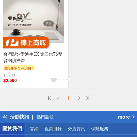
台灣製造愛迪生DX 第三代T5雙
臂閱讀夾燈
贈OPENPOINT
$ 3280
$2,580
偏遠地區配送
1
詐騙網頁！請小心！
得獎公告
活動快訊
more
熱門話題
銀行優惠
關於我們
官網
促銷目錄
分店資訊
保險服務
偏遠地區配送
詐騙網頁！請小心！