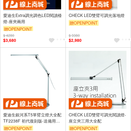
愛迪生Extra調光調色LED閱讀檯
CHECK LED雙臂可調光落地燈
燈-座夾兩用
贈OPENPOINT
贈OPENPOINT
$ 4280
$ 3380
$3,680
$2,980
愛迪生銀河系T5單臂立燈大全配
CHECK LED雙臂可調光閱讀燈-
TF2238F 初代復刻版-送備用燈
座立夾三用大全配
管-落地燈 座立夾三用
贈OPENPOINT
贈OPENPOINT