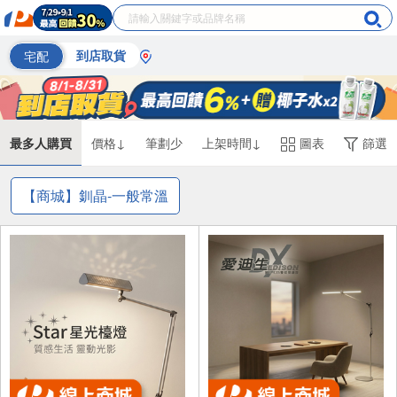
宅配
到店取貨
最多人購買
價格↓
筆劃少
上架時間↓
圖表
篩選
【商城】釧晶-一般常溫