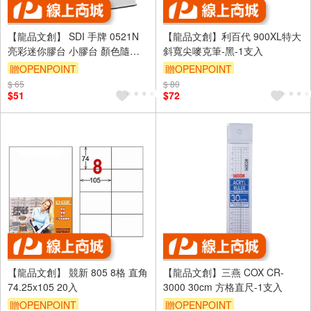
【龍品文創】 SDI 手牌 0521N
【龍品文創】利百代 900XL特大
亮彩迷你膠台 小膠台 顏色隨機
斜寬尖嘜克筆-黑-1支入
出貨
贈OPENPOINT
贈OPENPOINT
$ 65
$ 80
$51
$72
【龍品文創】 競新 805 8格 直角
【龍品文創】三燕 COX CR-
74.25x105 20入
3000 30cm 方格直尺-1支入
贈OPENPOINT
贈OPENPOINT