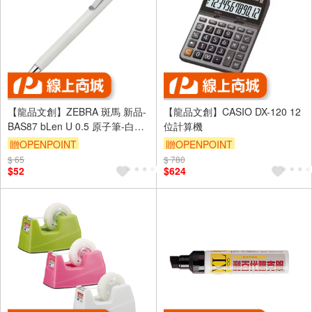
【龍品文創】ZEBRA 斑馬 新品-
【龍品文創】CASIO DX-120 12
BAS87 bLen U 0.5 原子筆-白
位計算機
桿-1支
贈OPENPOINT
贈OPENPOINT
$ 65
$ 780
$52
$624