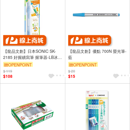
【龍品文創】日本SONIC SK-
【龍品文創】優點 700N 螢光筆-
2185 好握續寫筆 握筆器-LB冰川
藍
藍-1支入
贈OPENPOINT
贈OPENPOINT
$ 119
$ 20
$108
$15