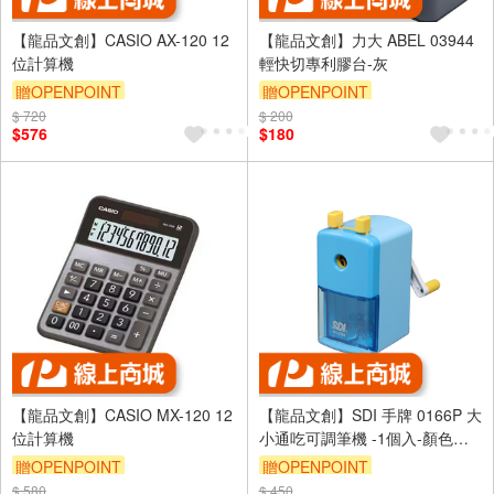
【龍品文創】CASIO AX-120 12
【龍品文創】力大 ABEL 03944
位計算機
輕快切專利膠台-灰
贈OPENPOINT
贈OPENPOINT
$ 720
$ 200
$576
$180
【龍品文創】CASIO MX-120 12
【龍品文創】SDI 手牌 0166P 大
位計算機
小通吃可調筆機 -1個入-顏色隨
機出貨
贈OPENPOINT
贈OPENPOINT
$ 580
$ 450