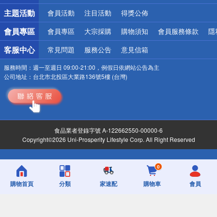
詐騙網頁！請小心！
主題活動
會員活動
注目活動
得獎公佈
會員專區
會員專區
大宗採購
購物須知
會員服務條款
隱
客服中心
常見問題
服務公告
意見信箱
服務時間：
週一至週日 09:00-21:00，例假日依網站公告為主
公司地址：
台北市北投區大業路136號5樓 (台灣)
食品業者登錄字號 A-122662550-00000-6
Copyright©2026 Uni-Prosperity Lifestyle Corp. All Right Reserved
0
購物首頁
分類
家速配
購物車
會員