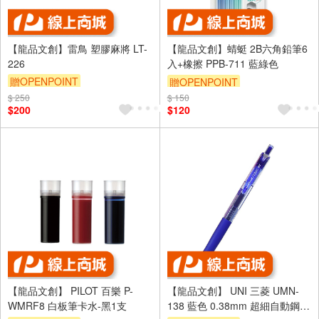
【龍品文創】雷鳥 塑膠麻將 LT-
【龍品文創】蜻蜓 2B六角鉛筆6
226
入+橡擦 PPB-711 藍綠色
贈OPENPOINT
贈OPENPOINT
$ 250
$ 150
$200
$120
【龍品文創】 PILOT 百樂 P-
【龍品文創】 UNI 三菱 UMN-
WMRF8 白板筆卡水-黑1支
138 藍色 0.38mm 超細自動鋼珠