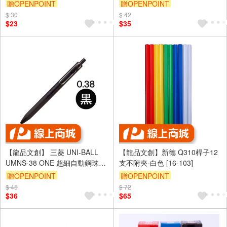
筆
贈OPENPOINT
贈OPENPOINT
$ 30
$ 42
$23
$35
【龍品文創】 三菱 UNI-BALL
【龍品文創】新德 Q310桿子12
UMNS-38 ONE 超細自動鋼珠筆
支不附夾-白色 [16-103]
0.38mm 黑桿
贈OPENPOINT
贈OPENPOINT
$ 45
$ 72
$36
$65