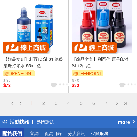
【龍品文創】利百代 SI-01 速乾
【龍品文創】利百代 原子印油
滾珠打印水 55ml-藍
SI-12g-紅
贈OPENPOINT
贈OPENPOINT
$ 90
$ 40
$72
$32
偏遠地區配送
1
2
3
4
5
6
7
詐騙網頁！請小心！
得獎公告
活動快訊
more
熱門話題
銀行優惠
關於我們
官網
促銷目錄
分店資訊
保險服務
偏遠地區配送