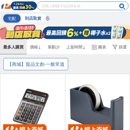
宅配
到店取貨
最多人購買
價格↓
筆劃少
上架時間↓
圖表
篩選
【商城】龍品文創-一般常溫