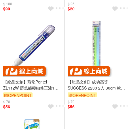
$ 100
$ 25
$90
$20
【龍品文創】飛龍Pentel
【龍品文創】成功高等
ZL112W 藍萬能極細修正液1瓶
SUCCESS 2230 2入 30cm 軟磁
入
條-刻度-1卡入
贈OPENPOINT
贈OPENPOINT
$ 70
$ 70
$56
$56