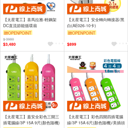
【太星電工】喜馬拉雅-輕鋼架
【太星電工】安全轉向轉接器/黑
DC直流節能循環扇
白(AE026-10卡)
贈OPENPOINT
贈OPENPOINT
$ 3980
$3,480
$899
【太星電工】蓋安全彩色三開三
【太星電工】彩色四開四插電腦
插電腦線/3P 15A 9尺(顏色隨機)
線/3P 15A 6尺(顏色隨機)/美插頭