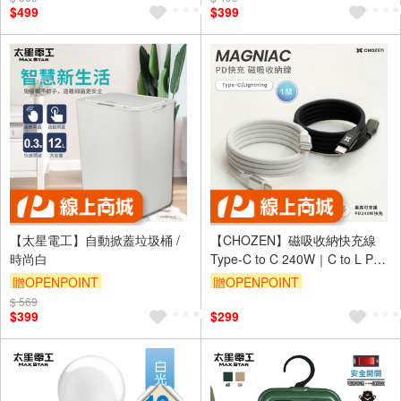
$499
$399
【太星電工】自動掀蓋垃圾桶 /
【CHOZEN】磁吸收納快充線
時尚白
Type-C to C 240W｜C to L PD
快充｜編織充電線 傳輸線
贈OPENPOINT
贈OPENPOINT
$ 569
$399
$299