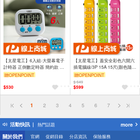
【太星電工】6入組-大螢幕電子
【太星電工】蓋安全彩色六開六
計時器 正倒數定時器 簡約款 廚
插電腦線/3P 15A 15尺(顏色隨
房/學習適用 藍白可選
機)
贈OPENPOINT
贈OPENPOINT
$ 649
$530
$599
偏遠地區配送
1
2
3
4
5
6
7
詐騙網頁！請小心！
得獎公告
活動快訊
more
熱門話題
銀行優惠
關於我們
官網
促銷目錄
分店資訊
保險服務
偏遠地區配送