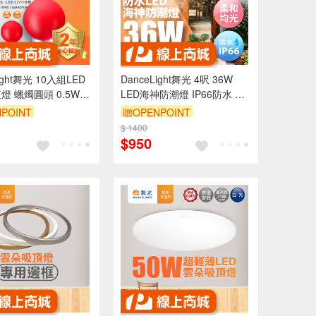
ight舞光 10入組LED
DanceLight舞光 4呎 36W
燈 蠟燭圓頭 0.5W
LED海神防潮燈 IP66防水 戶
泡(紅光/黃光)
外燈具(白光)
POINT
贈OPENPOINT
99享9折
$ 1400
訂單滿999享9折
$950