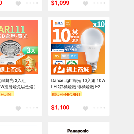
0
$1,099
ight舞光 3入組
DanceLight舞光 10入組 10W
1 9W投射燈免驅盒燈(白
LED節標燈泡 環標燈泡 E27
全電壓(白光/自然光/黃光)
POINT
贈OPENPOINT
99享9折
訂單滿999享9折
$1,100