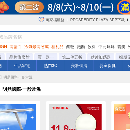
萬家福服務
PROSPERITY PLAZA APP下載
IGN
高蛋白
冷氣最高省萬
福利品
餅乾
泡麵
飲料
中元拜拜
義美
海苔
城
品牌旗艦館
買一送一
第二件五折
點數加碼送
檔期
泡
生活家電
熱門3C
美妝個清
嬰童保健
城】明鼎國際-一般常溫
】明鼎國際-一般常溫