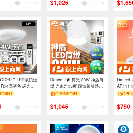
$1,025
$1,65
DELIC LED吸頂燈
DanceLight舞光 20W 神盾筒
DanceL
坪 R94高演色 調光調
燈 光束角36度 壓鑄鋁散熱快
AR11
製(玉石
全電壓 一體成形 時尚白/貴族
光/黃光)
POINT
贈OPENPOINT
贈OPEN
03TW)
黑(白光/黃光/自然光)
99享9折
訂單滿999享9折
訂單滿9
0
$1,045
$750