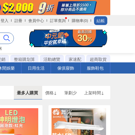
結帳
登入
註冊
會員中心
訂單查詢
購物車(0)
米
促銷
整箱購划算
活動總覽
家速配
超商取貨
休閒娛樂
日用生活
傢俱寢飾
服飾鞋包
最多人購買
價格↓
筆劃少
上架時間↓