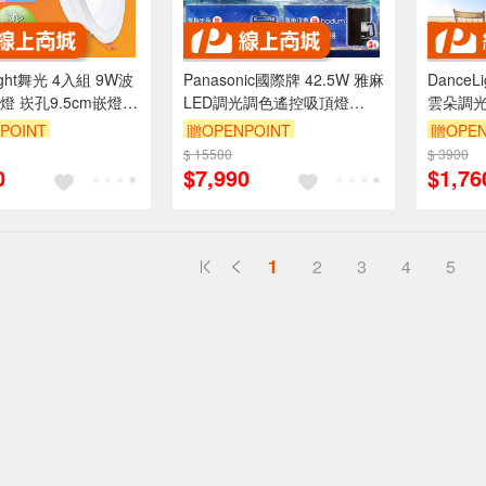
ight舞光 4入組 9W波
Panasonic國際牌 42.5W 雅麻
DanceLight
燈 崁孔9.5cm嵌燈
LED調光調色遙控吸頂燈
雲朵調光
燈 廣角投射(白光/黃
(LGC61216A09日本製)
段壁切/
POINT
贈OPENPOINT
贈OPEN
)
99享9折
$ 15500
訂單滿999享9折
$ 3900
訂單滿9
0
$7,990
$1,76
1
2
3
4
5