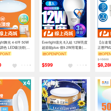
ight舞光 4-6坪 50W
Everlight億光 8入組 12W亮度
【台達
調色 LED吸頂燈(四
超節能plus 僅9.2W用電量(白
正壓PM
遙控兩用)
光/黃光)
型 適用
POINT
贈OPENPOINT
贈OPEN
另購(VDB
99享9折
訂單滿999享9折
$ 15600
訂單滿9
0
$599
$8,28