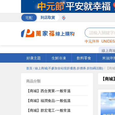
宅配
到店取貨
中元拜拜
UNIDES
巧克力
罐頭
咖啡
線上商
好康主題
生鮮冷凍
飲料零食
米油沖
首頁
/ 線上商城(不參加全站現折優惠.折價券.折扣碼活動)
/ 【商
【商城
商品分類
【商城】西合實業-一般常溫
【商城】福潤食品-一般低溫
【商城】群宏電工-一般常溫