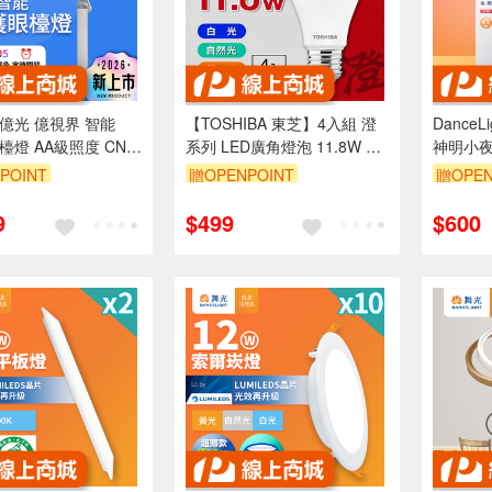
ght億光 億視界 智能
【TOSHIBA 東芝】4入組 澄
DanceL
檯燈 AA級照度 CNS
系列 LED廣角燈泡 11.8W 高
神明小夜
遙控器)
亮省電(晝光色/自然色/燈泡
E27 燈
POINT
贈OPENPOINT
贈OPEN
色)
99享9折
訂單滿999享9折
訂單滿9
9
$499
$600