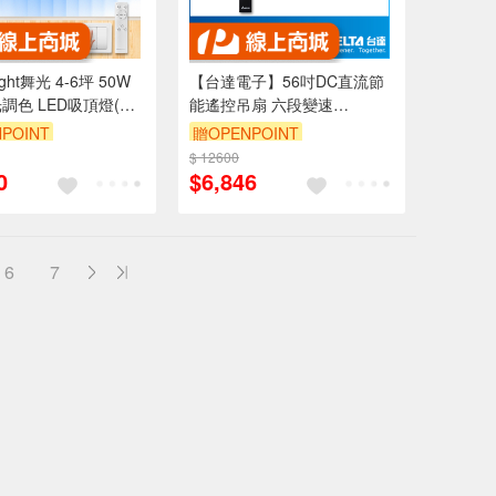
舞光 4-6坪 50W
【台達電子】56吋DC直流節
調色 LED吸頂燈(四
能遙控吊扇 六段變速
遙控兩用)
(VCA56LT-HENP)
POINT
贈OPENPOINT
99享9折
$ 12600
訂單滿999享9折
0
$6,846
6
7