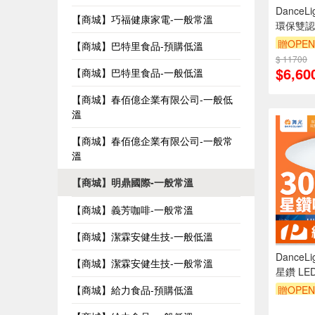
DanceL
【商城】巧福健康家電-一般常溫
環保雙認
呎X2呎 
贈OPEN
【商城】巴特里食品-預購低溫
光D-42P
$ 11700
訂單滿9
$6,60
【商城】巴特里食品-一般低溫
【商城】春佰億企業有限公司-一般低
溫
【商城】春佰億企業有限公司-一般常
溫
【商城】明鼎國際-一般常溫
【商城】義芳咖啡-一般常溫
【商城】潔霖安健生技-一般低溫
DanceL
【商城】潔霖安健生技-一般常溫
星鑽 LE
【商城】給力食品-預購低溫
贈OPEN
訂單滿9