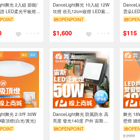
ight舞光 2入組 節能/
DanceLight舞光 10入組 12W
DanceL
證 LED柔光平板燈 4
坎燈 崁孔12cm嵌燈 LED索爾
雲朵LE
45W 輕鋼架面板燈(白
崁燈(白光/黃光/自然光)
尚白/質
POINT
贈OPENPOINT
贈OPEN
D45D-EGR1)
99享9折
訂單滿999享9折
訂單滿9
0
$1,600
$115
ight舞光 2-3坪 30W
DanceLight舞光 防風防水 高
舞光 1
D吸頂燈(白光/黃光)
亮度 發光140度 戶外 宙斯
壁燈 牆
50W泛光燈 投光燈(白光/黃
燈具 內
POINT
贈OPENPOINT
贈OPEN
光)
(黃光/自
99享9折
訂單滿999享9折
$ 2900
訂單滿9