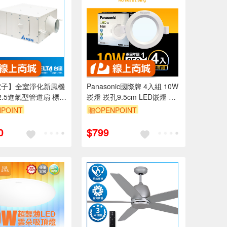
電子】全室淨化新風機
Panasonic國際牌 4入組 10W
2.5進氣型管道扇 標準
崁燈 崁孔9.5cm LED嵌燈 全
30坪 含濾網 控制面板
電壓 一年保固(白光/黃光/自然
POINT
贈OPENPOINT
36ACXT2-F)
光)
99享9折
訂單滿999享9折
0
$799