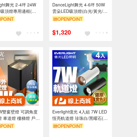
ight舞光 2-4坪 24W
DanceLight舞光 4-6坪 50W
D吸頂燈專用邊框(時
雲朵LED吸頂燈(白光/黃光/自
感銀/香檳金)
然光)
POINT
贈OPENPOINT
99享9折
訂單滿999享9折
$1,320
8W雙窗壁燈 可調角度
Everlight億光 4入組 7W LED
燈 車道燈 樓梯燈 戶外
恆亮軌道燈 珍珠白/黑曜石(黃
含防水驅動器 深灰色
光/自然光)
POINT
贈OPENPOINT
然光)
99享9折
訂單滿999享9折