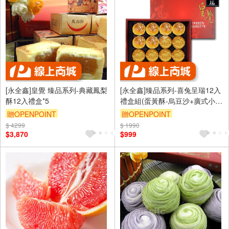
[永全鑫]皇覺 臻品系列-典藏鳳梨
[永全鑫]臻品系列-喜兔呈瑞12入
酥12入禮盒*5
禮盒組(蛋黃酥-烏豆沙+廣式小月
餅)
贈OPENPOINT
贈OPENPOINT
$ 4299
$ 1990
$3,870
$999