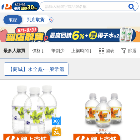
宅配
到店取貨
最多人購買
價格↓
筆劃少
上架時間↓
圖表
篩選
【商城】永全鑫-一般常溫