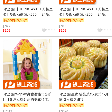
[永全鑫]【DRINK WATER丹楓之
[永全鑫]【DRINK WATER丹楓之
水】麥飯石礦泉水360ml(24瓶/
水】麥飯石礦泉水250ml(24瓶/
箱)
箱)
贈OPENPOINT
贈OPENPOINT
$ 399
$ 380
$253
$258
[永全鑫]Weplay身體潛能開發系
[永全鑫]皇覺 臻品系列-廣式小月
列【創意互動】建構探索積木
餅12入禮盒組*3
ATG-KT1003
贈OPENPOINT
贈OPENPOINT
$ 7519
$ 3690