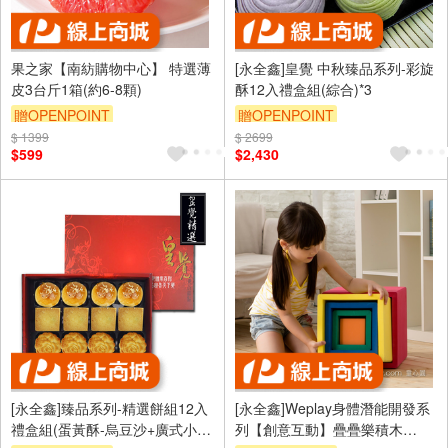
果之家【南紡購物中心】 特選薄
[永全鑫]皇覺 中秋臻品系列-彩旋
皮3台斤1箱(約6-8顆)
酥12入禮盒組(綜合)*3
贈OPENPOINT
贈OPENPOINT
$ 1399
$ 2699
$599
$2,430
[永全鑫]臻品系列-精選餅組12入
[永全鑫]Weplay身體潛能開發系
禮盒組(蛋黃酥-烏豆沙+廣式小月
列【創意互動】疊疊樂積木