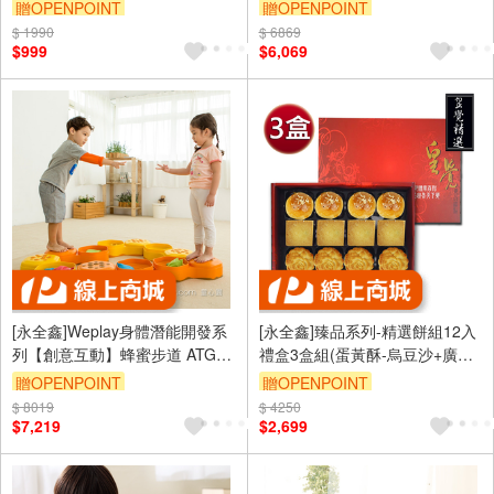
餅+土鳳梨酥)
ATG-KC2805
贈OPENPOINT
贈OPENPOINT
$ 1990
$ 6869
$999
$6,069
[永全鑫]Weplay身體潛能開發系
[永全鑫]臻品系列-精選餅組12入
列【創意互動】蜂蜜步道 ATG-
禮盒3盒組(蛋黃酥-烏豆沙+廣式
KT0016
小月餅+土鳳梨酥)
贈OPENPOINT
贈OPENPOINT
$ 8019
$ 4250
$7,219
$2,699