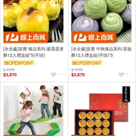
[永全鑫]皇覺 臻品系列-嚴選蛋黃
[永全鑫]皇覺 中秋臻品系列-彩旋
酥12入禮盒組*5(芋頭)
酥12入禮盒組(芋頭)*5
贈OPENPOINT
贈OPENPOINT
$ 4299
$ 4299
$3,870
$3,870