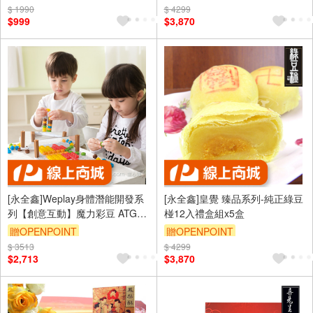
$ 1990
$ 4299
$999
$3,870
[永全鑫]Weplay身體潛能開發系
[永全鑫]皇覺 臻品系列-純正綠豆
列【創意互動】魔力彩豆 ATG-
椪12入禮盒組x5盒
KC2008
贈OPENPOINT
贈OPENPOINT
$ 3513
$ 4299
$2,713
$3,870