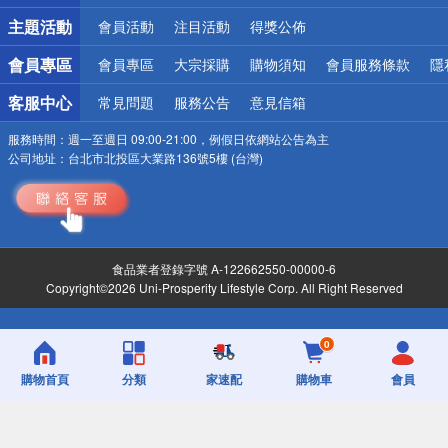
詐騙網頁！請小心！
主題活動
會員活動
注目活動
得獎公佈
會員專區
會員專區
大宗採購
購物須知
會員服務條款
隱
客服中心
常見問題
服務公告
意見信箱
服務時間：
週一至週日 09:00-21:00，例假日依網站公告為主
公司地址：
台北市北投區大業路136號5樓 (台灣)
食品業者登錄字號 A-122662550-00000-6
Copyright©2026 Uni-Prosperity Lifestyle Corp. All Right Reserved
0
購物首頁
分類
家速配
購物車
會員