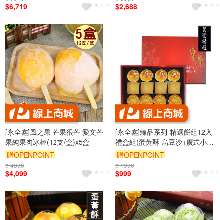
$6,719
$2,688
[永全鑫]風之果 芒果很芒-愛文芒
[永全鑫]臻品系列-精選餅組12入
果純果肉冰棒(12支/盒)x5盒
禮盒組(蛋黃酥-烏豆沙+廣式小月
餅+土鳳梨酥)
贈OPENPOINT
贈OPENPOINT
$ 4800
$ 1990
$4,099
$999