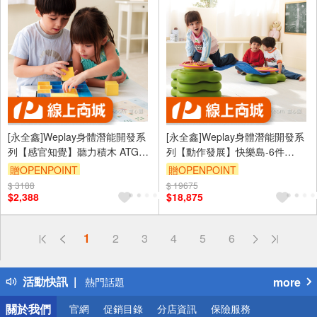
[永全鑫]Weplay身體潛能開發系
[永全鑫]Weplay身體潛能開發系
列【感官知覺】聽力積木 ATG-
列【動作發展】快樂島-6件
KT5001
ATG-KM2012-006
贈OPENPOINT
贈OPENPOINT
$ 3188
$ 19675
$2,388
$18,875
偏遠地區配送
1
2
3
4
5
6
詐騙網頁！請小心！
得獎公告
活動快訊
more
熱門話題
銀行優惠
關於我們
官網
促銷目錄
分店資訊
保險服務
偏遠地區配送