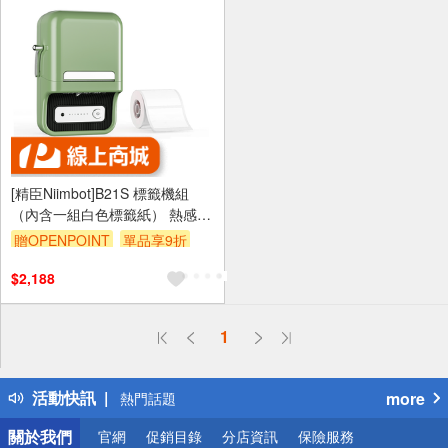
[精臣Niimbot]B21S 標籤機組
（內含一組白色標籤紙） 熱感應
標籤機—綠色
贈OPENPOINT
單品享9折
$2,188
偏遠地區配送
1
詐騙網頁！請小心！
得獎公告
活動快訊
more
熱門話題
銀行優惠
關於我們
官網
促銷目錄
分店資訊
保險服務
偏遠地區配送