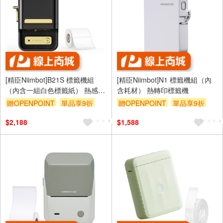
[精臣Niimbot]B21S 標籤機組
[精臣Niimbot]N1 標籤機組（內
（內含一組白色標籤紙） 熱感應
含耗材） 熱轉印標籤機
標籤機—黑色
贈OPENPOINT
單品享9折
贈OPENPOINT
單品享9折
$2,188
$1,588