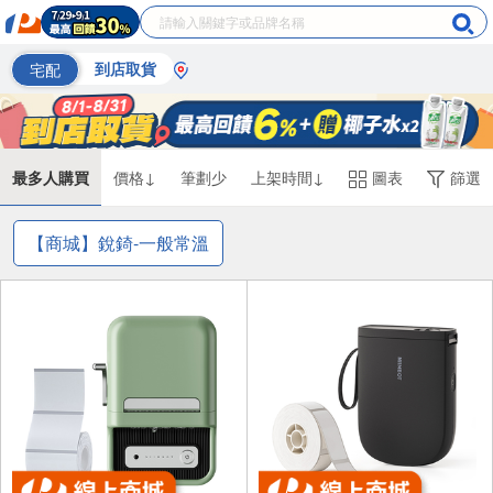
宅配
到店取貨
最多人購買
價格↓
筆劃少
上架時間↓
圖表
篩選
【商城】銳錡-一般常溫