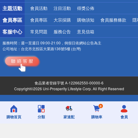
詐騙網頁！請小心！
主題活動
會員活動
注目活動
得獎公佈
會員專區
會員專區
大宗採購
購物須知
會員服務條款
隱
客服中心
常見問題
服務公告
意見信箱
服務時間：
週一至週日 09:00-21:00，例假日依網站公告為主
公司地址：
台北市北投區大業路136號5樓 (台灣)
食品業者登錄字號 A-122662550-00000-6
Copyright©2026 Uni-Prosperity Lifestyle Corp. All Right Reserved
0
購物首頁
分類
家速配
購物車
會員