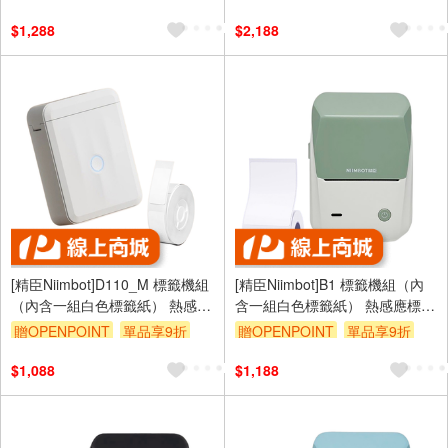
$1,288
$2,188
[精臣Niimbot]D110_M 標籤機組
[精臣Niimbot]B1 標籤機組（內
（內含一組白色標籤紙） 熱感應
含一組白色標籤紙） 熱感應標籤
標籤機—白色
機—艾綠
贈OPENPOINT
單品享9折
贈OPENPOINT
單品享9折
$1,088
$1,188