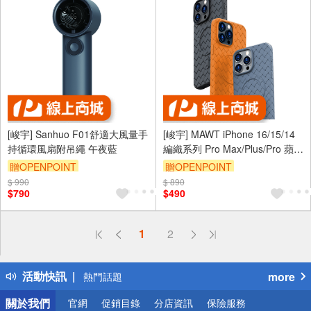
[峻宇] Sanhuo F01舒適大風量手
[峻宇] MAWT iPhone 16/15/14
持循環風扇附吊繩 午夜藍
編織系列 Pro Max/Plus/Pro 蘋果
奢華磁吸保護殼 MagSafe 升級
贈OPENPOINT
贈OPENPOINT
防滑鏡頭保護 手機保護套
$ 990
$ 890
$790
$490
偏遠地區配送
1
2
詐騙網頁！請小心！
得獎公告
活動快訊
more
熱門話題
銀行優惠
關於我們
官網
促銷目錄
分店資訊
保險服務
偏遠地區配送