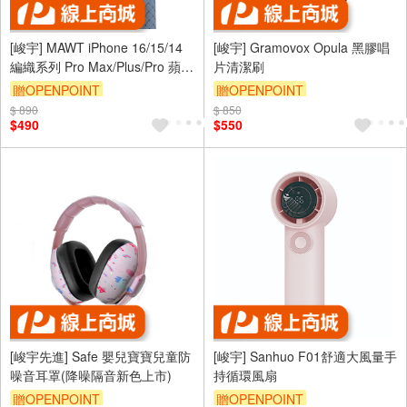
[峻宇] MAWT iPhone 16/15/14
[峻宇] Gramovox Opula 黑膠唱
編織系列 Pro Max/Plus/Pro 蘋果
片清潔刷
奢華磁吸保護殼 MagSafe 升級
贈OPENPOINT
贈OPENPOINT
防滑鏡頭保護 手機保護套
$ 890
$ 850
$490
$550
[峻宇先進] Safe 嬰兒寶寶兒童防
[峻宇] Sanhuo F01舒適大風量手
噪音耳罩(降噪隔音新色上市)
持循環風扇
贈OPENPOINT
贈OPENPOINT