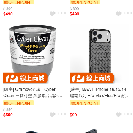
奢華磁吸保護殼 MagSafe 升級
奢華磁吸保護殼 MagSafe 升級
贈OPENPOINT
贈OPENPOINT
防滑鏡頭保護 手機保護套
防滑鏡頭保護 手機保護套
$ 890
$ 890
$490
$490
[峻宇] Gramovox 瑞士Cyber
[峻宇] MAWT iPhone 16/15/14
Clean 三寶可靈 黑膠唱片唱針黏
編織系列 Pro Max/Plus/Pro 蘋果
土清潔泥
手機保護套
贈OPENPOINT
贈OPENPOINT
$ 850
$550
$99