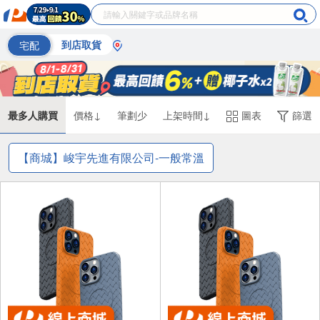
宅配
到店取貨
最多人購買
價格↓
筆劃少
上架時間↓
圖表
篩選
【商城】峻宇先進有限公司-一般常溫