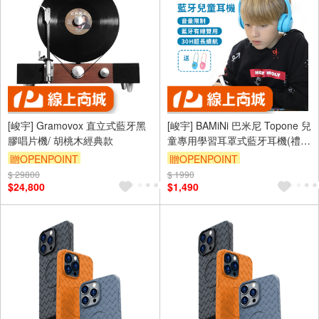
[峻宇] Gramovox 直立式藍牙黑
[峻宇] BAMiNi 巴米尼 Topone 兒
膠唱片機/ 胡桃木經典款
童專用學習耳罩式藍牙耳機(禮盒
包裝 - 內附耳機收納包及DIY貼
贈OPENPOINT
贈OPENPOINT
紙) - 藍色
$ 29800
$ 1990
$24,800
$1,490