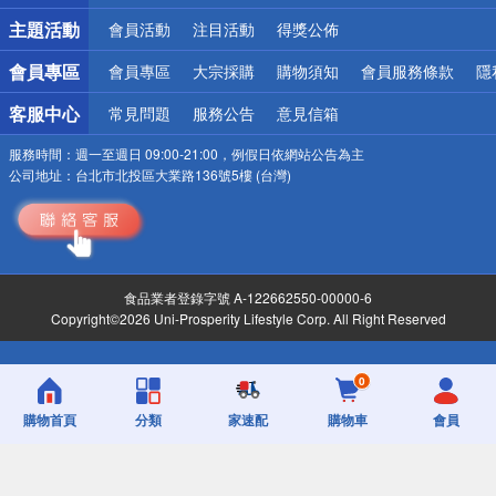
詐騙網頁！請小心！
主題活動
會員活動
注目活動
得獎公佈
會員專區
會員專區
大宗採購
購物須知
會員服務條款
隱
客服中心
常見問題
服務公告
意見信箱
服務時間：
週一至週日 09:00-21:00，例假日依網站公告為主
公司地址：
台北市北投區大業路136號5樓 (台灣)
食品業者登錄字號 A-122662550-00000-6
Copyright©2026 Uni-Prosperity Lifestyle Corp. All Right Reserved
0
購物首頁
分類
家速配
購物車
會員