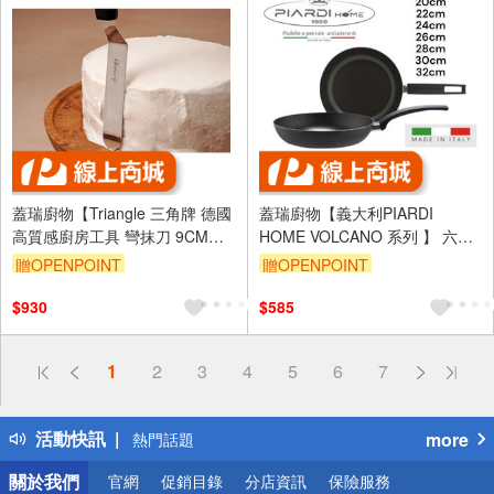
蓋瑞廚物【Triangle 三角牌 德國
蓋瑞廚物【義大利PIARDI
高質感廚房工具 彎抹刀 9CM
HOME VOLCANO 系列 】 六款
12CM 有洞 無洞】蛋糕抹刀 抹
厚度2mm (不可IH爐) 不沾鍋 義
贈OPENPOINT
贈OPENPOINT
刀 曲身抹刀
大利製
$930
$585
偏遠地區配送
1
2
3
4
5
6
7
詐騙網頁！請小心！
得獎公告
活動快訊
more
熱門話題
銀行優惠
關於我們
官網
促銷目錄
分店資訊
保險服務
偏遠地區配送