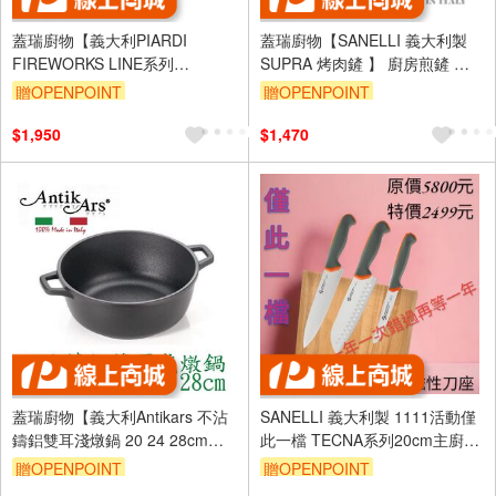
蓋瑞廚物【義大利PIARDI
蓋瑞廚物【SANELLI 義大利製
FIREWORKS LINE系列
SUPRA 烤肉鏟 】 廚房煎鏟 彈
24/28CM雙耳湯鍋附玻璃蓋】 外
性煎鏟 煎魚鏟 露營煎鏟 軟煎鏟
贈OPENPOINT
贈OPENPOINT
銀內黑 不沾鍋 湯鍋
鍋鏟 廚房煎鏟
$1,950
$1,470
蓋瑞廚物【義大利Antikars 不沾
SANELLI 義大利製 1111活動僅
鑄鋁雙耳淺燉鍋 20 24 28cm】
此一檔 TECNA系列20cm主廚刀
義大利製 鑄鋁鍋 雙耳湯鍋 雙耳
+18cm三德刀+11cm番茄刀+磁
贈OPENPOINT
贈OPENPOINT
燉鍋
性刀架