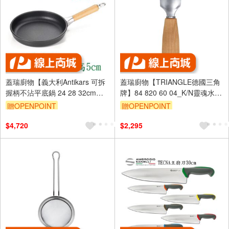
蓋瑞廚物【義大利Antikars 可拆
蓋瑞廚物【TRIANGLE德國三角
握柄不沾平底鍋 24 28 32cm】
牌】84 820 60 04_K/N靈魂水果
義大利製 鑄鋁鍋 不沾鍋 不沾平
湯匙，櫻桃木/胡桃木（盒裝）
贈OPENPOINT
贈OPENPOINT
底鍋 平煎鍋
$4,720
$2,295