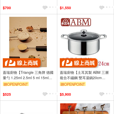
$700
$1,550
蓋瑞廚物【Triangle 三角牌 德國
蓋瑞廚物【土耳其製 ABM 三層
量勺 1.25ml 2.5ml 5 ml 15ml】
複合不鏽鋼 雙耳湯鍋20cm
量勺 咖啡量勺 咖啡豆匙
24cm】全鍋三層複合不鏽鋼 煲
贈OPENPOINT
贈OPENPOINT
湯鍋 雙耳燉鍋
$525
$5,900