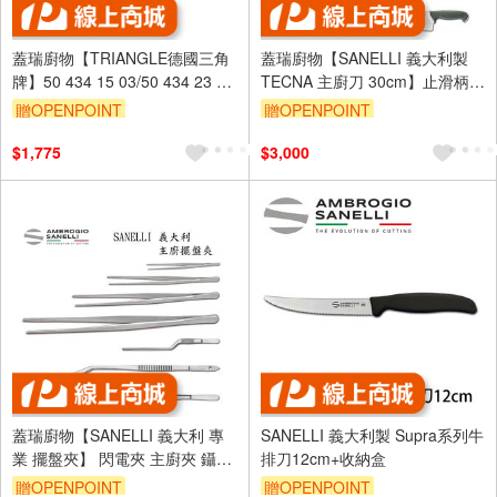
蓋瑞廚物【TRIANGLE德國三角
蓋瑞廚物【SANELLI 義大利製
牌】50 434 15 03/50 434 23 03
TECNA 主廚刀 30cm】止滑柄
過濾器 Ø 15 /23公分
廚房刀 調理刀 廚刀 主廚刀 西式
贈OPENPOINT
贈OPENPOINT
主廚刀 30
$1,775
$3,000
蓋瑞廚物【SANELLI 義大利 專
SANELLI 義大利製 Supra系列牛
業 擺盤夾】 閃電夾 主廚夾 鑷子
排刀12cm+收納盒
曲柄 食物夾 沙拉夾 窄餐夾 夾子
贈OPENPOINT
贈OPENPOINT