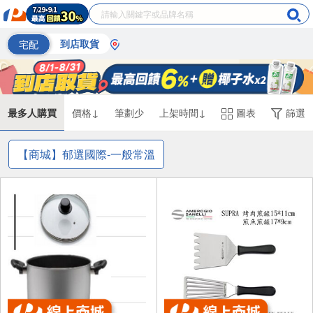
宅配
到店取貨
最多人購買
價格↓
筆劃少
上架時間↓
圖表
篩選
【商城】郁選國際-一般常溫