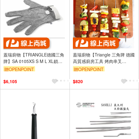
蓋瑞廚物【TRIANGLE德國三角
蓋瑞廚物【Triangle 三角牌 德國
牌】SA 0105XS S M L XL鎖鏈
高質感廚房工具 烤肉串叉
手套 XS綠/S白/M紅/L紫/XL橘 號
28CM】烤肉叉 不銹鋼叉子 黃銅
贈OPENPOINT
贈OPENPOINT
手工 黃銅動物圖案叉
$6,105
$820