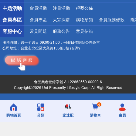
詐騙網頁！請小心！
主題活動
會員活動
注目活動
得獎公佈
會員專區
會員專區
大宗採購
購物須知
會員服務條款
隱
客服中心
常見問題
服務公告
意見信箱
服務時間：
週一至週日 09:00-21:00，例假日依網站公告為主
公司地址：
台北市北投區大業路136號5樓 (台灣)
食品業者登錄字號 A-122662550-00000-6
Copyright©2026 Uni-Prosperity Lifestyle Corp. All Right Reserved
0
購物首頁
分類
家速配
購物車
會員