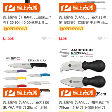
蓋瑞廚物【TRIANGLE德國三角
蓋瑞廚物【SANELLI 義大利 專
牌】25 901 10 00雕塑工具
業 擺盤夾】 閃電夾 主廚夾 鑷子
T2/T3/T4 三款
曲柄 食物夾 沙拉夾 窄餐夾 夾子
贈OPENPOINT
贈OPENPOINT
$1,005
$695
蓋瑞廚物【SANELLI 義大利製
蓋瑞廚物【SANELLI 帕馬森起司
SUPRA 主廚刀 20cm】 廚房刀
刀9cm】乳酪刀 不鏽鋼起司刀