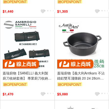
調理刀 廚刀 主廚刀 西式主廚刀
贈OPENPOINT
贈OPENPOINT
20
$1,440
$1,305
蓋瑞廚物【SANELLI 義大利製
蓋瑞廚物【義大利Antikars 不沾
廚刀收納套捲】 專業廚刀收納袋
鑄鋁雙耳淺燉鍋 20 24 28cm】
多把刀收納 4把刀 6把刀 10把刀
義大利製 鑄鋁鍋 雙耳湯鍋 雙耳
贈OPENPOINT
贈OPENPOINT
主廚刀 大刀
燉鍋
$1,470
$5,080