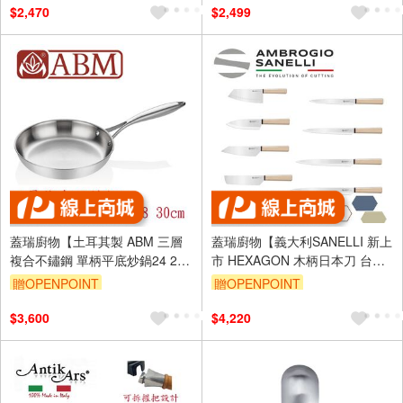
$2,470
$2,499
蓋瑞廚物【土耳其製 ABM 三層
蓋瑞廚物【義大利SANELLI 新上
複合不鏽鋼 單柄平底炒鍋24 28
市 HEXAGON 木柄日本刀 台灣
30cm】全鍋三層複合不鏽鋼 平
菜刀】魚刀 出刃 生魚片刀 柳刃
贈OPENPOINT
贈OPENPOINT
底煎鍋 平底鍋 炒鍋
刺身刀
$3,600
$4,220