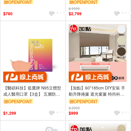
油白 尺寸可選
Dobby泫染織布
贈OPENPOINT
贈OPENPOINT
$ 5500
$780
$2,799
【醫碩科技】藍鷹牌 N95立體型
【加點】60*185cm DIY安裝 手
成人醫用口罩【3盒】 五層防護
動升降捲簾 遮光窗簾 時尚科技
多色可選
植絨系列 買就贈 珠鍊
贈OPENPOINT
贈OPENPOINT
$ 2000
$1,299
$999