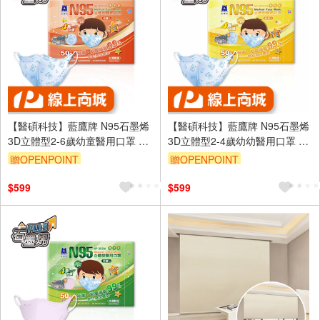
【醫碩科技】藍鷹牌 N95石墨烯
【醫碩科技】藍鷹牌 N95石墨烯
3D立體型2-6歲幼童醫用口罩 多
3D立體型2-4歲幼幼醫用口罩 多
色可選
色可選
贈OPENPOINT
贈OPENPOINT
$599
$599