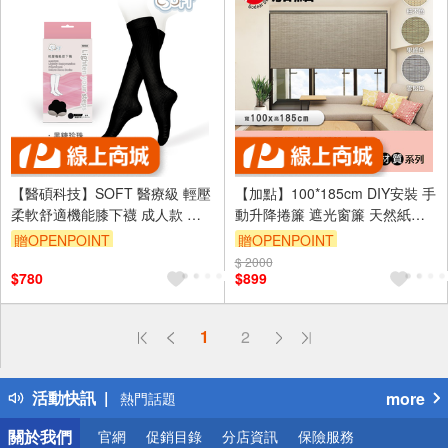
【醫碩科技】SOFT 醫療級 輕壓
【加點】100*185cm DIY安裝 手
柔軟舒適機能膝下襪 成人款 黑
動升降捲簾 遮光窗簾 天然紙編
糖珍珠 尺寸可選
系列 買就贈 珠鍊
贈OPENPOINT
贈OPENPOINT
$ 2000
$780
$899
偏遠地區配送
1
2
詐騙網頁！請小心！
得獎公告
活動快訊
more
熱門話題
銀行優惠
關於我們
官網
促銷目錄
分店資訊
保險服務
偏遠地區配送