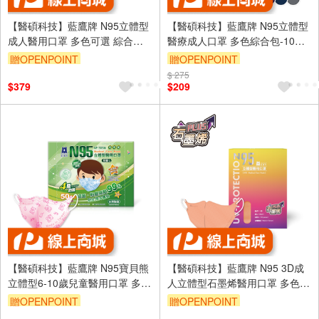
【醫碩科技】藍鷹牌 N95立體型
【醫碩科技】藍鷹牌 N95立體型
成人醫用口罩 多色可選 綜合賣
醫療成人口罩 多色綜合包-10色
場
各1片
贈OPENPOINT
贈OPENPOINT
$ 275
$379
$209
【醫碩科技】藍鷹牌 N95寶貝熊
【醫碩科技】藍鷹牌 N95 3D成
立體型6-10歲兒童醫用口罩 多色
人立體型石墨烯醫用口罩 多色可
可選 綜合賣場
選
贈OPENPOINT
贈OPENPOINT