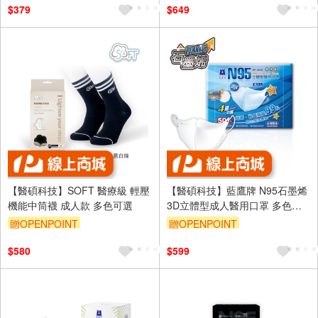
$379
$649
【醫碩科技】SOFT 醫療級 輕壓
【醫碩科技】藍鷹牌 N95石墨烯
機能中筒襪 成人款 多色可選
3D立體型成人醫用口罩 多色可
選
贈OPENPOINT
贈OPENPOINT
$580
$599