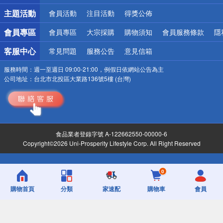
詐騙網頁！請小心！
主題活動
會員活動
注目活動
得獎公佈
會員專區
會員專區
大宗採購
購物須知
會員服務條款
隱
客服中心
常見問題
服務公告
意見信箱
服務時間：
週一至週日 09:00-21:00，例假日依網站公告為主
公司地址：
台北市北投區大業路136號5樓 (台灣)
食品業者登錄字號 A-122662550-00000-6
Copyright©2026 Uni-Prosperity Lifestyle Corp. All Right Reserved
0
購物首頁
分類
家速配
購物車
會員