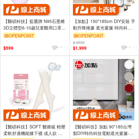
【醫碩科技】藍鷹牌 N95石墨烯
【加點】150*185cm DIY安裝 手
3D立體型6-10歲兒童醫用口罩
動升降捲簾 遮光窗簾 時尚科技
多色可選
植絨系列 買就贈 珠鍊
贈OPENPOINT
贈OPENPOINT
$ 4500
$599
$1,999
【醫碩科技】SOFT 醫療級 輕壓
【醫碩科技】加點 90*185台灣
柔軟舒適機能膝下襪 成人款 奶
製DIY時尚科技電動遮光窗簾-