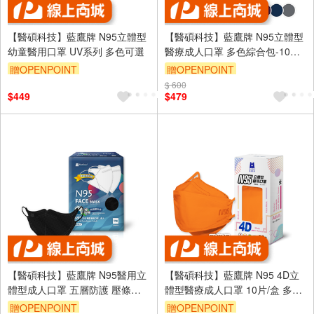
【醫碩科技】藍鷹牌 N95立體型
【醫碩科技】藍鷹牌 N95立體型
幼童醫用口罩 UV系列 多色可選
醫療成人口罩 多色綜合包-10色
各5片
贈OPENPOINT
贈OPENPOINT
$ 600
$449
$479
【醫碩科技】藍鷹牌 N95醫用立
【醫碩科技】藍鷹牌 N95 4D立
體型成人口罩 五層防護 壓條款
體型醫療成人口罩 10片/盒 多色
多色可選
可選
贈OPENPOINT
贈OPENPOINT