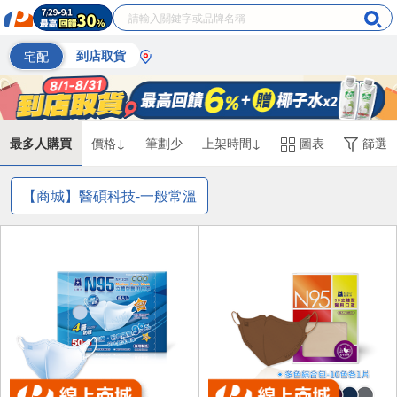
宅配
到店取貨
最多人購買
價格↓
筆劃少
上架時間↓
圖表
篩選
【商城】醫碩科技-一般常溫