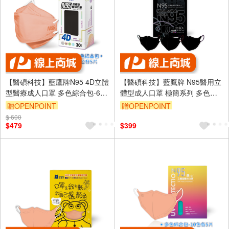
【醫碩科技】藍鷹牌N95 4D立體
【醫碩科技】藍鷹牌 N95醫用立
型醫療成人口罩 多色綜合包-6色
體型成人口罩 極簡系列 多色可
各5片
選
贈OPENPOINT
贈OPENPOINT
$ 600
$479
$399