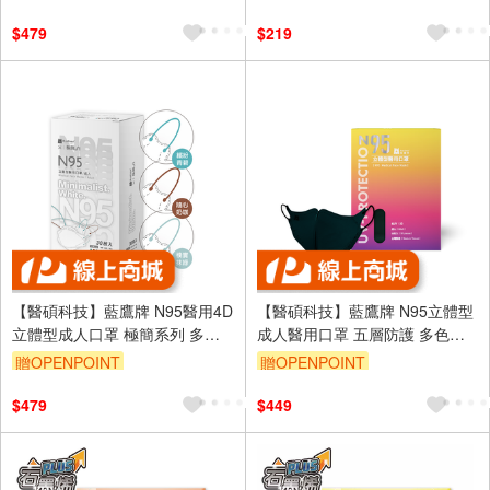
$479
$219
【醫碩科技】藍鷹牌 N95醫用4D
【醫碩科技】藍鷹牌 N95立體型
立體型成人口罩 極簡系列 多色
成人醫用口罩 五層防護 多色可
可選
選
贈OPENPOINT
贈OPENPOINT
$479
$449