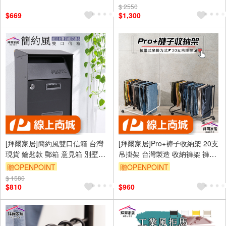
推車 手推車 收納車 廚房推車
電視牆架 民宿
$ 2550
$669
$1,300
[拜爾家居]簡約風雙口信箱 台灣
[拜爾家居]Pro+褲子收納架 20支
現貨 鑰匙款 郵箱 意見箱 別墅郵
吊掛架 台灣製造 收納褲架 褲架
箱 室外信箱 郵件箱 歐式信箱 防
可移動褲子收納架 落地式褲子收
贈OPENPOINT
贈OPENPOINT
潑防鏽 (免運)
納架 褲子收納 有輪子褲架 (免
$ 1580
運)
$810
$960