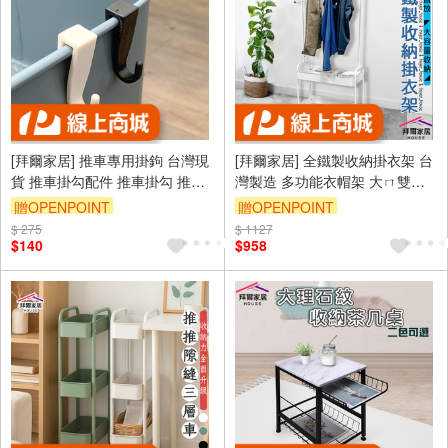
[拜爾家居] 推車專用掛鉤 台灣現
[拜爾家居] 全鐵製收納掛衣架 台
貨 推車掛勾配件 推車掛勾 推車
灣製造 多功能衣帽架 大ㄇ雙層
掛鉤 收納推車掛勾 掛勾配件 多
收納衣架 衣帽架 掛衣架 吊衣架
贈OPENPOINT
贈OPENPOINT
功能掛勾 掛勾 (免運)
落地衣架 簡易衣櫃 帽架 衣架子
$ 275
$ 1127
開放式衣架 簡易衣櫥 簡易衣架
$140
$958
(免運)