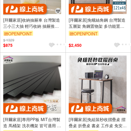
[拜爾家居]收納抽屜車 台灣製造
[拜爾家居]免螺絲角鋼 台灣製造
三小三大抽 輕巧收納 抽屜推車
五層架 角鋼置物架 多功能置物
小推車 收納推車 置物架 (免運)
架 收納架 置物架 收納櫃 層架 展
贈OPENPOINT
贈OPENPOINT
示架 鐵架 免螺絲 (免運)
$ 1329
$875
$2,450
[拜爾家居]專用PP板 MIT台灣製
[拜爾家居]免組裝秒收摺疊桌 摺
造 馬桶架 洗衣機架 皆可適用 不
疊桌 折疊桌 書桌 工作桌 免安裝