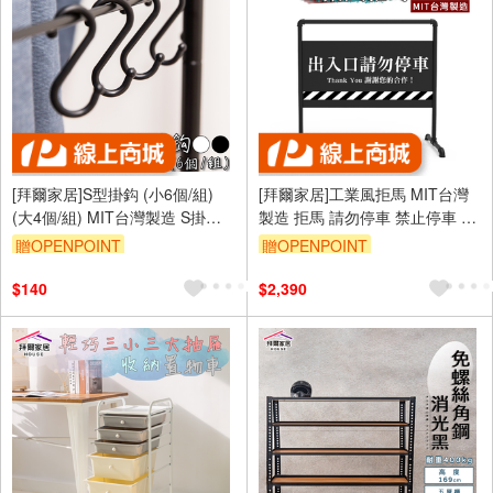
[拜爾家居]S型掛鈎 (小6個/組)
[拜爾家居]工業風拒馬 MIT台灣
(大4個/組) MIT台灣製造 S掛勾
製造 拒馬 請勿停車 禁止停車 文
S勾 S掛鈎 掛鉤 S掛勾 置物鉤
青 流行 咖啡 服飾 時尚 店面 (免
贈OPENPOINT
贈OPENPOINT
(免運)
運)
$140
$2,390