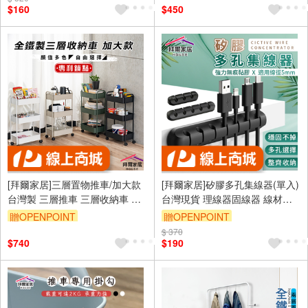
$160
$450
[拜爾家居]三層置物推車/加大款
[拜爾家居]矽膠多孔集線器(單入)
台灣製 三層推車 三層收納車 三
台灣現貨 理線器固線器 線材收
層置物收納車 三層移動式推車
納 矽膠集線器 理線器 固定夾 夾
贈OPENPOINT
贈OPENPOINT
手推車 收納車 廚房推車
線器 辦公桌收納 (免運)
$ 370
$740
$190