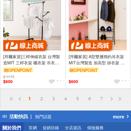
[拜爾家居]三桿伸縮衣架 台灣製
[拜爾家居] A型雙層簡約吊衣架
造MIT 三桿衣架 曬衣架 吊衣架
MIT台灣製造 加高型 掛衣架 玄
掛衣架 曬衣桿 吊衣桿 掛衣桿 升
關架 衣架 造型衣架 角落架 鞋架
贈OPENPOINT
贈OPENPOINT
降衣架 晾衣架
置物架
$ 1170
$600
$600
偏遠地區配送
1
2
3
4
5
6
7
詐騙網頁！請小心！
得獎公告
活動快訊
more
熱門話題
銀行優惠
關於我們
官網
促銷目錄
分店資訊
保險服務
偏遠地區配送