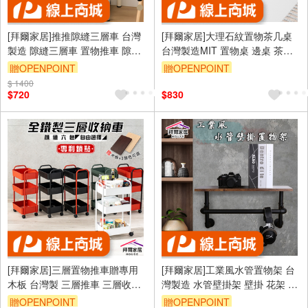
[拜爾家居]推推隙縫三層車 台灣
[拜爾家居]大理石紋置物茶几桌
製造 隙縫三層車 置物推車 隙縫
台灣製造MIT 置物桌 邊桌 茶几
收納推車 移動式收納 廚房推車
桌 置物架 筆電桌 沙發邊桌 雜誌
贈OPENPOINT
贈OPENPOINT
北歐風推車 小空間救星 居家整
架 客廳桌 (免運)
$ 1400
理神器(免運)
$720
$830
[拜爾家居]三層置物推車贈專用
[拜爾家居]工業風水管置物架 台
木板 台灣製 三層推車 三層收納
灣製造 水管壁掛架 壁掛 花架 衣
車 三層置物收納車 三層移動式
架 店面 服飾店 開放展示架 酒吧
贈OPENPOINT
贈OPENPOINT