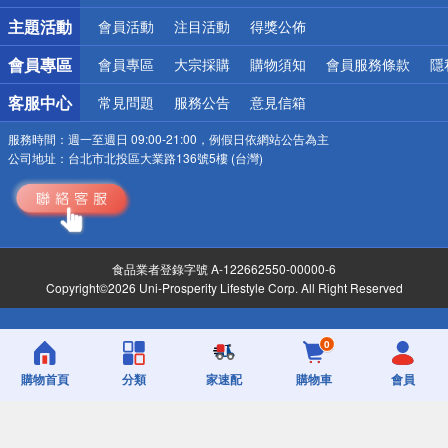
詐騙網頁！請小心！
主題活動
會員活動
注目活動
得獎公佈
會員專區
會員專區
大宗採購
購物須知
會員服務條款
隱
客服中心
常見問題
服務公告
意見信箱
服務時間：
週一至週日 09:00-21:00，例假日依網站公告為主
公司地址：
台北市北投區大業路136號5樓 (台灣)
食品業者登錄字號 A-122662550-00000-6
Copyright©2026 Uni-Prosperity Lifestyle Corp. All Right Reserved
0
購物首頁
分類
家速配
購物車
會員