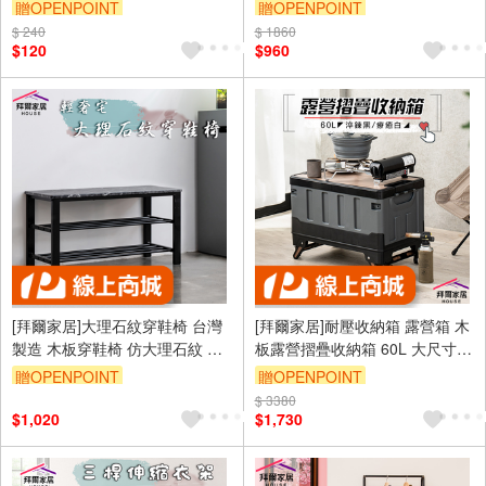
透光 塑膠墊片 膠板 墊板-單片販
摺疊桌 露營桌 拜拜桌 桌子 辦公
贈OPENPOINT
贈OPENPOINT
售 (免運)
桌 簡易桌 免工具組裝 (免運)
$ 240
$ 1860
$120
$960
[拜爾家居]大理石紋穿鞋椅 台灣
[拜爾家居]耐壓收納箱 露營箱 木
製造 木板穿鞋椅 仿大理石紋 鞋
板露營摺疊收納箱 60L 大尺寸
架 鞋櫃 置物櫃 收納櫃 收納架 玄
折疊箱 摺疊箱 裝備箱 露營收納
贈OPENPOINT
贈OPENPOINT
關椅 收納櫃 置物櫃
箱 車用整理箱 (免運)
$ 3380
$1,020
$1,730