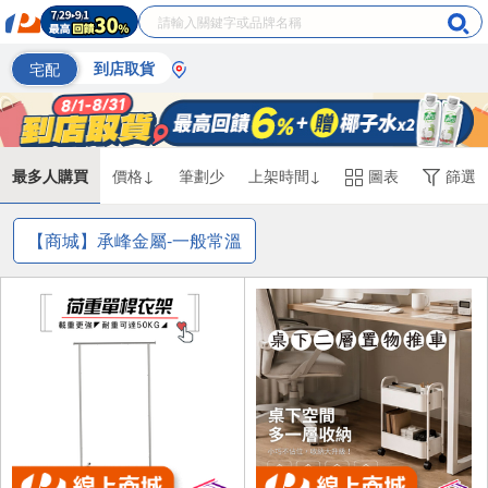
宅配
到店取貨
最多人購買
價格↓
筆劃少
上架時間↓
圖表
篩選
【商城】承峰金屬-一般常溫