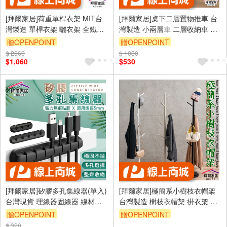
[拜爾家居]荷重單桿衣架 MIT台
[拜爾家居]桌下二層置物推車 台
灣製造 單桿衣架 曬衣架 全鐵製
灣製造 小兩層車 二層收納車 二
晾衣架 吊衣架 重型衣架
層置物收納車 桌下置物架 手推
贈OPENPOINT
贈OPENPOINT
車 收納車 (免運)
$ 2060
$ 1080
$1,060
$530
[拜爾家居]矽膠多孔集線器(單入)
[拜爾家居]極簡系小樹枝衣帽架
台灣現貨 理線器固線器 線材收
台灣製造 樹枝衣帽架 掛衣架 收
納 矽膠集線器 理線器 固定夾 夾
納架 吊衣架 落地架 衣櫥架 臥室
贈OPENPOINT
贈OPENPOINT
線器 辦公桌收納(免運)
療癒 樹枝 衣架 玄關架
$ 320