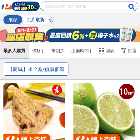
宅配
到店取貨
最多人購買
價格↓
筆劃少
上架時間↓
圖表
篩選
【商城】永全鑫-預購低溫