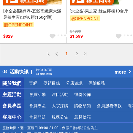
[永全鑫]陳媽媽-五穀高纖豪大滿
[永全鑫}果之家 綠皮檸檬10台斤
足養生素肉粽6顆(150g/顆)
贈OPENPOINT
贈OPENPOINT
$ 1999
$829
$1,599
1
偏遠地區配送
詐騙網頁！請小心！
得獎公告
活動快訊
more
熱門話題
銀行優惠
關於我們
官網
促銷目錄
分店資訊
保險服務
偏遠地區配送
詐騙網頁！請小心！
主題活動
會員活動
注目活動
得獎公佈
會員專區
會員專區
大宗採購
購物須知
會員服務條款
隱
客服中心
常見問題
服務公告
意見信箱
服務時間：
週一至週日 09:00-21:00，例假日依網站公告為主