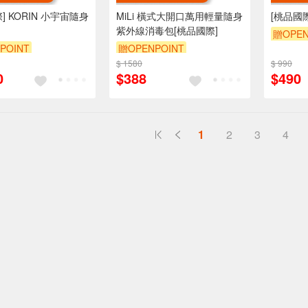
] KORIN 小宇宙隨身
MiLi 橫式大開口萬用輕量隨身
[桃品國際
紫外線消毒包[桃品國際]
贈OPEN
POINT
贈OPENPOINT
$ 1580
$ 990
0
$388
$490
1
2
3
4