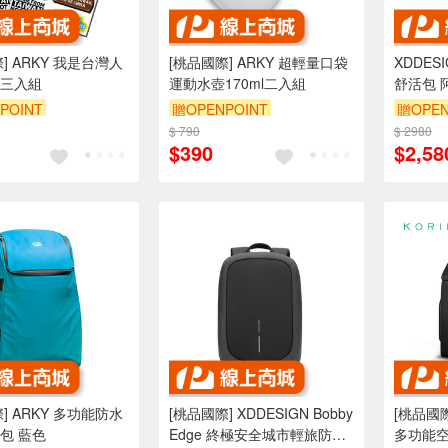
] ARKY 我是台灣人
[桃品國際] ARKY 超輕量口袋
XDDESI
三入組
運動水壺170ml二入組
舒活包 
品國際]
POINT
贈OPENPOINT
贈OPEN
$ 790
$ 2980
$390
$2,58
] ARKY 多功能防水
[桃品國際] XDDESIGN Bobby
[桃品國際]
包 藍色
Edge 終極安全城市輕旅防盜
多功能空