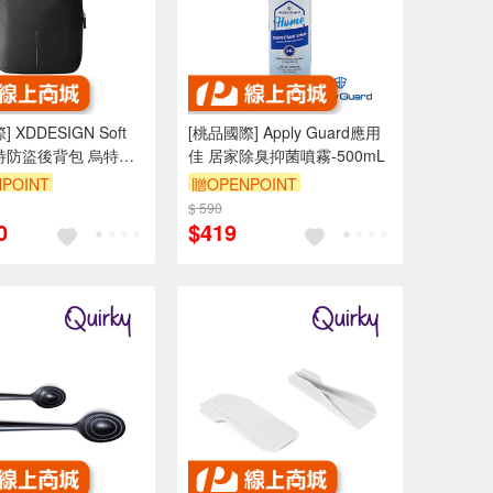
 XDDESIGN Soft
[桃品國際] Apply Guard應用
 托特防盜後背包 烏特勒
佳 居家除臭抑菌噴霧-500mL
POINT
贈OPENPOINT
$ 590
0
$419