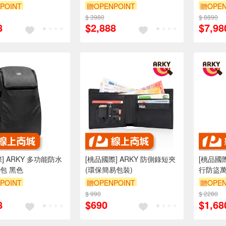
包
盜背包
POINT
贈OPENPOINT
贈OPEN
$ 3980
$ 8890
8
$2,888
$7,98
] ARKY 多功能防水
[桃品國際] ARKY 防側錄短夾
[桃品國際
包 黑色
(環保簡易包裝)
行防盜萬
POINT
贈OPENPOINT
贈OPEN
$ 990
$ 2280
8
$690
$1,68