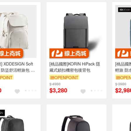
 XDDESIGN Soft
[桃品國際]KORIN HiPack 隱
[桃品國際
ck 防盜舒活輕旅包 海
藏式鎖扣機密包後背包
輕旅 防
爾堡藍
POINT
贈OPENPOINT
贈OPEN
$ 4980
$ 3980
0
$3,280
$2,98