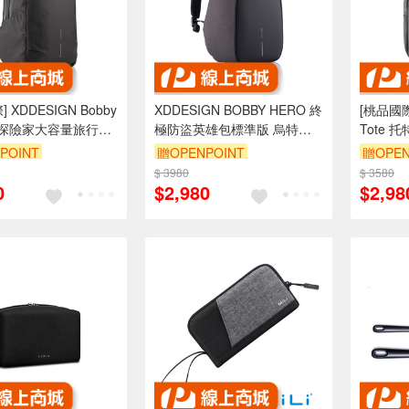
 XDDESIGN Bobby
XDDESIGN BOBBY HERO 終
[桃品國際]
re 探險家大容量旅行防
極防盜英雄包標準版 烏特勒
Tote
支黑[桃品國際]
支黑
POINT
贈OPENPOINT
贈OPEN
$ 3980
$ 3580
0
$2,980
$2,98