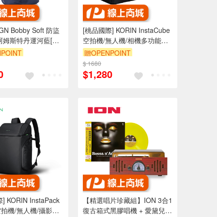
GN Bobby Soft 防盜
[桃品國際] KORIN InstaCube
阿姆斯特丹運河藍[桃
空拍機/無人機/相機多功能攝
影收納方塊包
POINT
贈OPENPOINT
$ 1680
0
$1,280
 KORIN InstaPack
【精選唱片珍藏組】ION 3合1
拍機/無人機/攝影防
復古箱式黑膠唱機 + 愛黛兒最