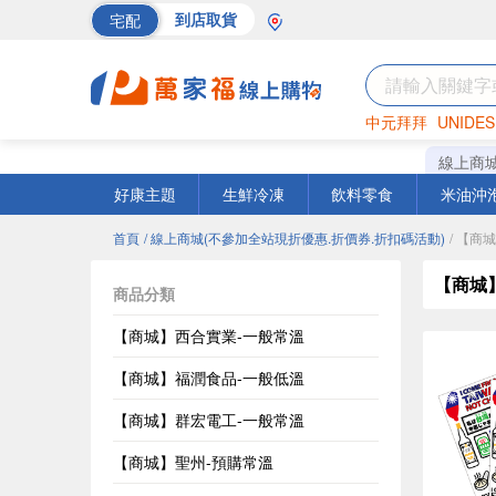
宅配
到店取貨
中元拜拜
UNIDES
海苔
巧克力
罐頭
線上商
好康主題
生鮮冷凍
飲料零食
米油沖
首頁
/ 線上商城(不參加全站現折優惠.折價券.折扣碼活動)
/ 【商
【商城
商品分類
【商城】西合實業-一般常溫
【商城】福潤食品-一般低溫
【商城】群宏電工-一般常溫
【商城】聖州-預購常溫