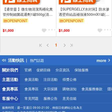
【通管靈 】微生物清潔馬桶化糞
【SUPERGELLY水封洞】防水滲
管抑制細菌疏通劑1罐500g(清潔
透壁癌結晶補強液500mlX1罐(牆
快速除臭衛生環保台灣製)
壁 壁面 台灣製造 無甲醛 無重金
贈OPENPOINT
贈OPENPOINT
屬)
$1,000
$1,000
偏遠地區配送
1
詐騙網頁！請小心！
得獎公告
活動快訊
more
熱門話題
銀行優惠
關於我們
官網
促銷目錄
分店資訊
保險服務
偏遠地區配送
詐騙網頁！請小心！
主題活動
會員活動
注目活動
得獎公佈
會員專區
會員專區
大宗採購
購物須知
會員服務條款
隱
客服中心
常見問題
服務公告
意見信箱
服務時間：
週一至週日 09:00-21:00，例假日依網站公告為主