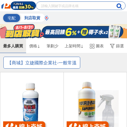
宅配
到店取貨
最多人購買
價格↓
筆劃少
上架時間↓
圖表
篩選
【商城】立婕國際企業社-一般常溫