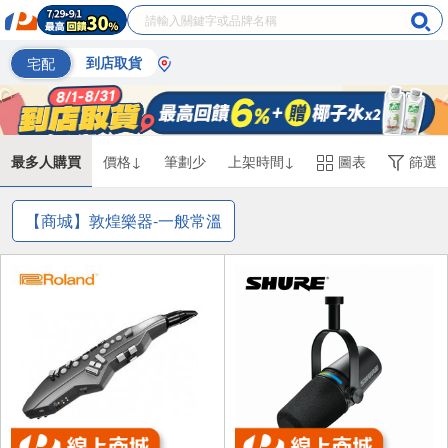
宅配
到店取貨
最多人購買
價格↓
筆劃少
上架時間↓
圖表
篩選
【商城】敦煌樂器-一般常溫