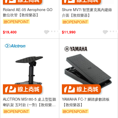
Roland AE-05 Aerophone GO
Shure MV7i 智慧麥克風內建錄
數位吹管【敦煌樂器】
介面【敦煌樂器】
贈OPENPOINT
贈OPENPOINT
$19,400
$11,990
ALCTRON MS180-5 桌上型監聽
YAMAHA FC-7 腳踏參數踏板
喇叭架 五吋款 (一對)【敦煌樂
【敦煌樂器】
器】
贈OPENPOINT
贈OPENPOINT