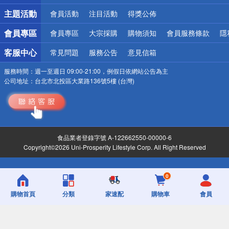
詐騙網頁！請小心！
主題活動
會員活動
注目活動
得獎公佈
會員專區
會員專區
大宗採購
購物須知
會員服務條款
隱
客服中心
常見問題
服務公告
意見信箱
服務時間：
週一至週日 09:00-21:00，例假日依網站公告為主
公司地址：
台北市北投區大業路136號5樓 (台灣)
食品業者登錄字號 A-122662550-00000-6
Copyright©2026 Uni-Prosperity Lifestyle Corp. All Right Reserved
0
購物首頁
分類
家速配
購物車
會員