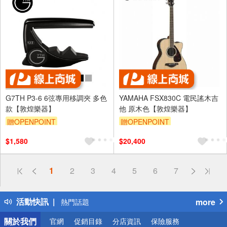
G7TH P3-6 6弦專用移調夾 多色
YAMAHA FSX830C 電民謠木吉
款【敦煌樂器】
他 原木色【敦煌樂器】
贈OPENPOINT
贈OPENPOINT
$1,580
$20,400
偏遠地區配送
1
2
3
4
5
6
7
詐騙網頁！請小心！
得獎公告
活動快訊
more
熱門話題
銀行優惠
關於我們
官網
促銷目錄
分店資訊
保險服務
偏遠地區配送