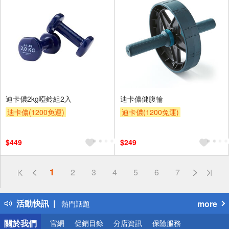
迪卡儂2kg啞鈴組2入
迪卡儂健腹輪
迪卡儂(1200免運)
迪卡儂(1200免運)
$449
$249
偏遠地區配送
1
2
3
4
5
6
7
詐騙網頁！請小心！
得獎公告
活動快訊
more
熱門話題
銀行優惠
關於我們
官網
促銷目錄
分店資訊
保險服務
偏遠地區配送