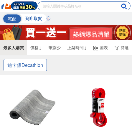
宅配
到店取貨
最多人購買
價格↓
筆劃少
上架時間↓
圖表
篩選
迪卡儂Decathlon