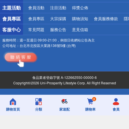
詐騙網頁！請小心！
主題活動
會員活動
注目活動
得獎公佈
會員專區
會員專區
大宗採購
購物須知
會員服務條款
隱
客服中心
常見問題
服務公告
意見信箱
服務時間：
週一至週日 09:00-21:00，例假日依網站公告為主
公司地址：
台北市北投區大業路136號5樓 (台灣)
食品業者登錄字號 A-122662550-00000-6
Copyright©2026 Uni-Prosperity Lifestyle Corp. All Right Reserved
0
購物首頁
分類
家速配
購物車
會員