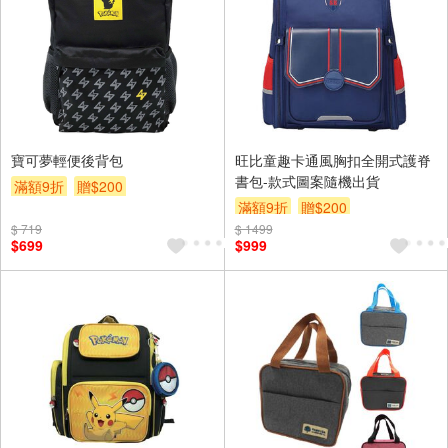
寶可夢輕便後背包
旺比童趣卡通風胸扣全開式護脊
書包-款式圖案隨機出貨
滿額9折
贈$200
滿額9折
贈$200
$ 719
$ 1499
$699
$999