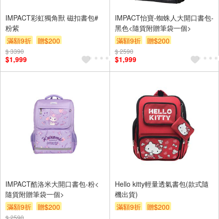
IMPACT彩虹獨角獸 磁扣書包#
IMPACT怡寶-蜘蛛人大開口書包-
粉紫
黑色<隨貨附贈筆袋一個>
滿額9折
贈$200
滿額9折
贈$200
$ 3390
$ 2590
$1,999
$1,999
IMPACT酷洛米大開口書包-粉<
Hello kitty輕量透氣書包(款式隨
隨貨附贈筆袋一個>
機出貨)
滿額9折
贈$200
滿額9折
贈$200
$ 2590