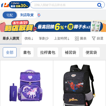
宅配
到店取貨
最多人購買
價格↓
筆劃少
上架時間↓
圖表
篩選
全部
書包
拉桿書包
補習袋
便當袋