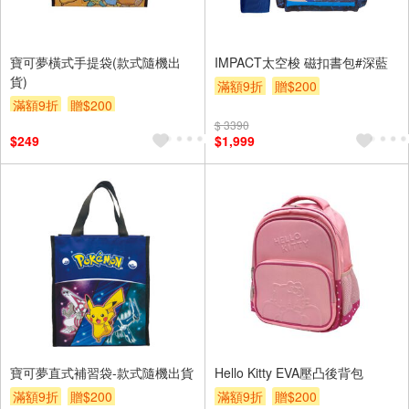
寶可夢橫式手提袋(款式隨機出
IMPACT太空梭 磁扣書包#深藍
貨)
滿額9折
贈$200
滿額9折
贈$200
$ 3390
$249
$1,999
寶可夢直式補習袋-款式隨機出貨
Hello Kitty EVA壓凸後背包
滿額9折
贈$200
滿額9折
贈$200