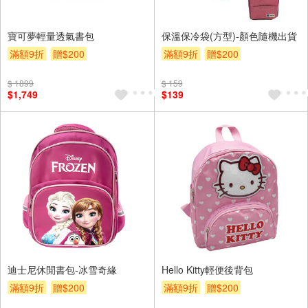
寶可夢輕量透氣書包
保溫保冷袋(方型)-顏色隨機出貨
滿額9折
贈$200
滿額9折
贈$200
$ 1899
$ 159
$1,749
$139
迪士尼休閒書包-冰雪奇緣
Hello Kitty輕便後背包
滿額9折
贈$200
滿額9折
贈$200