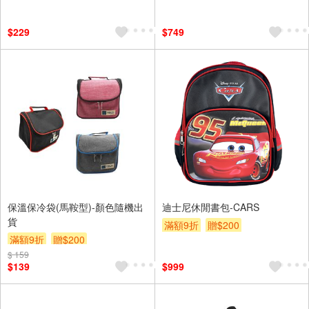
$229
$749
保溫保冷袋(馬鞍型)-顏色隨機出
迪士尼休閒書包-CARS
貨
滿額9折
贈$200
滿額9折
贈$200
$ 159
$139
$999