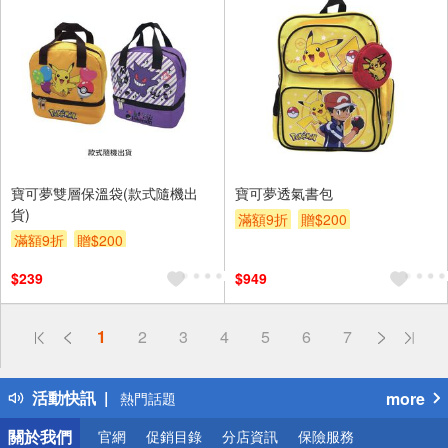
寶可夢雙層保溫袋(款式隨機出
寶可夢透氣書包
貨)
滿額9折
贈$200
滿額9折
贈$200
$239
$949
偏遠地區配送
1
2
3
4
5
6
7
詐騙網頁！請小心！
得獎公告
活動快訊
more
熱門話題
銀行優惠
關於我們
官網
促銷目錄
分店資訊
保險服務
偏遠地區配送