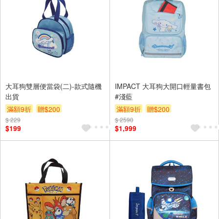
大耳狗雙層便當袋(二)-款式隨機
IMPACT 大耳狗大開口輕量書包
出貨
#淺藍
滿額9折
贈$200
滿額9折
贈$200
$ 229
$ 2590
$199
$1,999