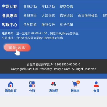
詐騙網頁！請小心！
主題活動
會員活動
注目活動
得獎公佈
會員專區
會員專區
大宗採購
購物須知
會員服務條款
隱
客服中心
常見問題
服務公告
意見信箱
服務時間：
週一至週日 09:00-21:00，例假日依網站公告為主
公司地址：
台北市北投區大業路136號5樓 (台灣)
食品業者登錄字號 A-122662550-00000-6
Copyright©2026 Uni-Prosperity Lifestyle Corp. All Right Reserved
0
購物首頁
分類
家速配
購物車
會員