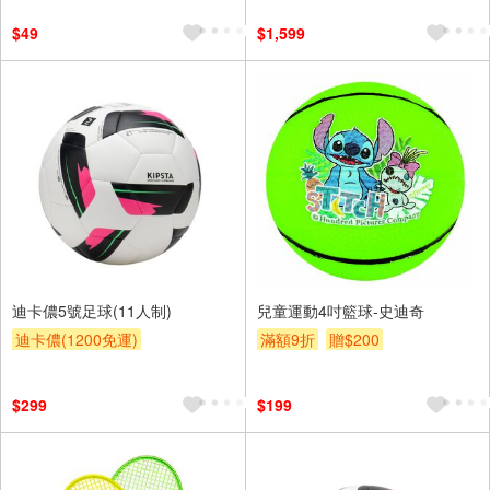
$49
$1,599
迪卡儂5號足球(11人制)
兒童運動4吋籃球-史迪奇
迪卡儂(1200免運)
滿額9折
贈$200
$299
$199