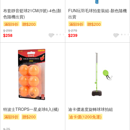
布套靜音籃球21CM(5號)-4色(顏
FUN玩羽毛球拍套裝組-顏色隨機
色隨機出貨)
出貨
滿額9折
贈$200
滿額9折
贈$200
$ 299
$ 279
$258
$239
特波士TROPS一星桌球6入(橘)
迪卡儂速度旋轉球球拍組
滿額9折
贈$200
迪卡儂(1200免運)
$ 75