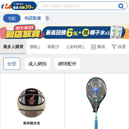
宅配
到店取貨
最多人購買
價格↓
筆劃少
上架時間↓
圖表
篩選
全部
成人網拍
網球配件