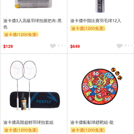
迪卡儂3入高級羽球拍握把布-黑
迪卡儂中階比賽羽毛球12入
色
迪卡儂(1200免運)
迪卡儂(1200免運)
$129
$649
迪卡儂高階超輕羽球拍套組
迪卡儂黏黏球鏢靶組-龍
迪卡儂(1200免運)
迪卡儂(1200免運)