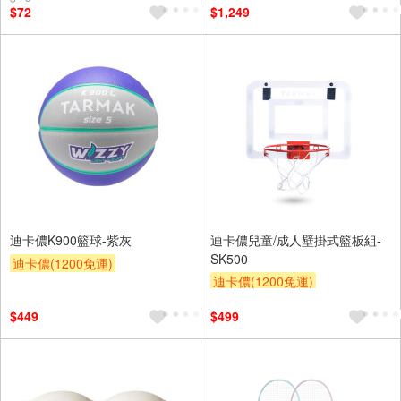
$72
$1,249
迪卡儂K900籃球-紫灰
迪卡儂兒童/成人壁掛式籃板組-
SK500
迪卡儂(1200免運)
迪卡儂(1200免運)
$449
$499