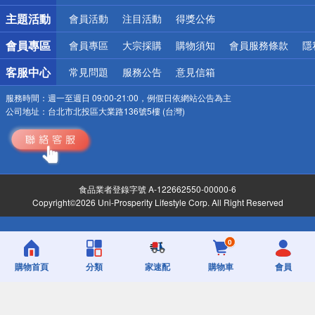
詐騙網頁！請小心！
主題活動
會員活動
注目活動
得獎公佈
會員專區
會員專區
大宗採購
購物須知
會員服務條款
隱
客服中心
常見問題
服務公告
意見信箱
服務時間：
週一至週日 09:00-21:00，例假日依網站公告為主
公司地址：
台北市北投區大業路136號5樓 (台灣)
食品業者登錄字號 A-122662550-00000-6
Copyright©2026 Uni-Prosperity Lifestyle Corp. All Right Reserved
0
購物首頁
分類
家速配
購物車
會員