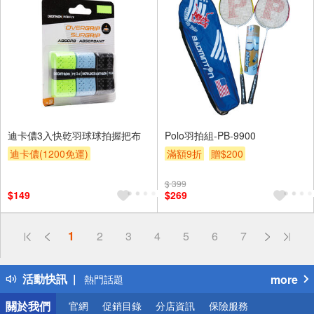
迪卡儂3入快乾羽球球拍握把布
Polo羽拍組-PB-9900
迪卡儂(1200免運)
滿額9折
贈$200
$ 399
$149
$269
偏遠地區配送
1
2
3
4
5
6
7
詐騙網頁！請小心！
得獎公告
活動快訊
more
熱門話題
銀行優惠
關於我們
官網
促銷目錄
分店資訊
保險服務
偏遠地區配送